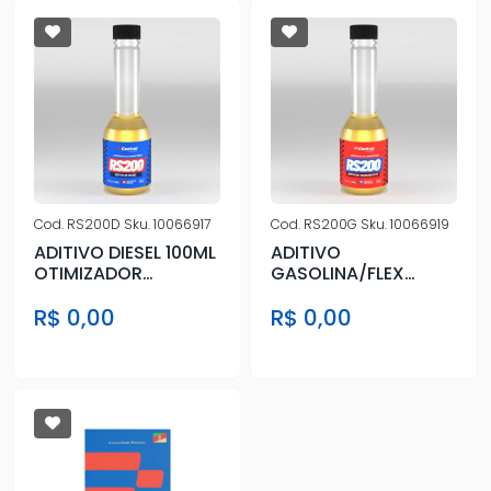
Cod.
RS200D
Sku.
10066917
Cod.
RS200G
Sku.
10066919
ADITIVO DIESEL 100ML
ADITIVO
OTIMIZADOR
GASOLINA/FLEX
PREMIUM DE
100ML OTIMIZADOR
R$ 0,00
R$ 0,00
COMBUSTIVEL
PREMIUM DE
COMBUSTIVE