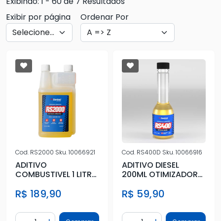
Exibindo: 1 - 60 de 7 Resultados
Exibir por página
Ordenar Por
Cod.
RS2000
Sku.
10066921
Cod.
RS400D
Sku.
10066916
ADITIVO
ADITIVO DIESEL
COMBUSTIVEL 1 LITRO
200ML OTIMIZADOR
DIESEL/GASOLINA/FLE
PREMIUM DE
R$ 189,90
R$ 59,90
X CENTRAL
COMBUSTIVEL
Quantidade
Quantidade