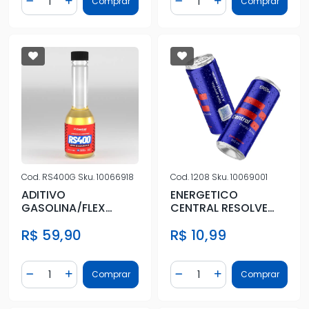
Comprar
Comprar
Diminuir Quantidade
Adicionar Quantidade
Diminuir Quantidade
Adicionar Quantidad
Cod.
RS400G
Sku.
10066918
Cod.
1208
Sku.
10069001
ADITIVO
ENERGETICO
GASOLINA/FLEX
CENTRAL RESOLVE
200ML OTIMIZADOR
ENERGY DRINK ZERO
R$ 59,90
R$ 10,99
PREMIUM DE
355ML
COMBUSTIVE
Quantidade
Quantidade
Comprar
Comprar
Diminuir Quantidade
Adicionar Quantidade
Diminuir Quantidade
Adicionar Quantidad