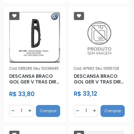
Cod.
AP982
Sku.
10195728
Cod.
DB11286
Sku.
10038945
DESCANSA BRACO
DESCANSA BRACO
GOL GER V TRAS DIR
GOL GER V TRAS DIR
PRETO C/FURO VID
PRETO C/FURO VID
R$ 33,12
R$ 33,80
ELETRICO
ELETRI
Quantidade
Quantidade
Comprar
Comprar
Diminuir Quantidade
Adicionar Quantidade
Diminuir Quantidade
Adicionar Quantidad