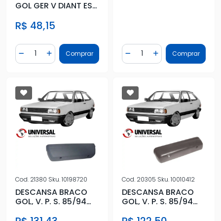
GOL GER V DIANT ESQ
PRETO C/FURO VID
R$ 48,15
ELETRI
Quantidade
Quantidade
Comprar
Comprar
Diminuir Quantidade
Adicionar Quantidade
Diminuir Quantidade
Adicionar Quantidad
Cod.
21380
Sku.
10198720
Cod.
20305
Sku.
10010412
DESCANSA BRACO
DESCANSA BRACO
GOL, V. P. S. 85/94
GOL, V. P. S. 85/94
CINZA
PRETO
R$ 131,43
R$ 122,50