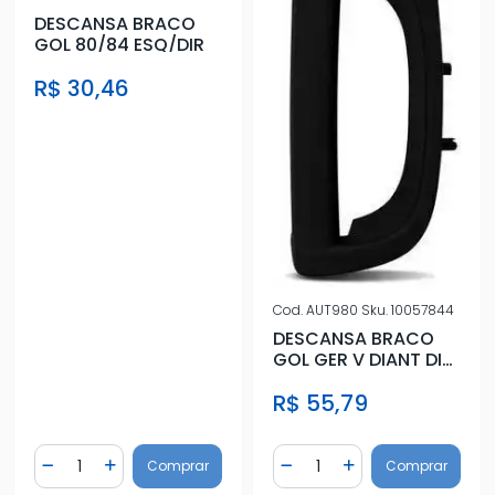
DESCANSA BRACO
GOL 80/84 ESQ/DIR
R$ 30,46
Cod.
AUT980
Sku.
10057844
DESCANSA BRACO
GOL GER V DIANT DIR
GRAFITE C/FURO VID
R$ 55,79
ELETRI
Quantidade
Quantidade
Comprar
Comprar
Diminuir Quantidade
Adicionar Quantidade
Diminuir Quantidade
Adicionar Quantidad