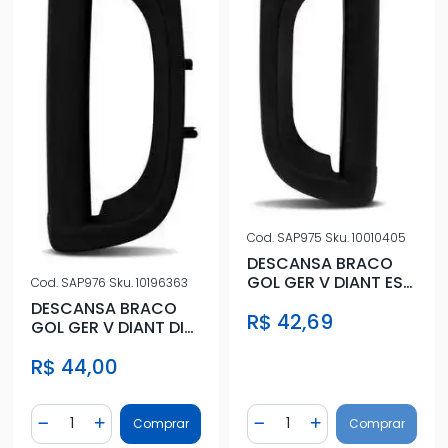
Cod.
SAP975
Sku.
10010405
DESCANSA BRACO
GOL GER V DIANT ESQ
Cod.
SAP976
Sku.
10196363
GRAFITE C/FURO VID
DESCANSA BRACO
R$ 42,69
ELETRI
GOL GER V DIANT DIR
GRAFITE C/FURO VID
R$ 44,00
ELETRI
Quantidade
Quantidade
Comprar
Comprar
Diminuir Quantidade
Adicionar Quantidade
Diminuir Quantidade
Adicionar Quantidad