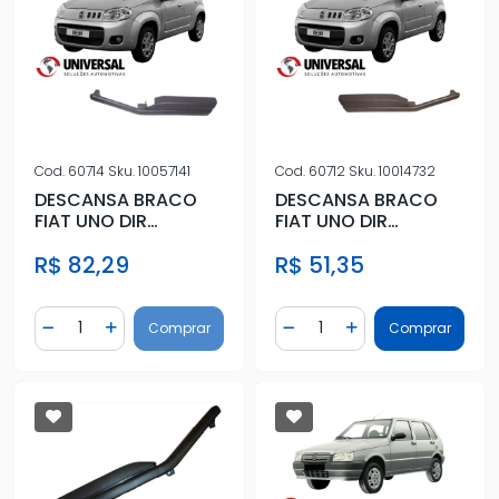
Cod.
60714
Sku.
10057141
Cod.
60712
Sku.
10014732
DESCANSA BRACO
DESCANSA BRACO
FIAT UNO DIR
FIAT UNO DIR
(LONGO) COM VIDRO
(LONGO) SEM VIDRO
R$ 82,29
R$ 51,35
ELETRICO
ELETRICO
Quantidade
Quantidade
Comprar
Comprar
Diminuir Quantidade
Adicionar Quantidade
Diminuir Quantidade
Adicionar Quantidad