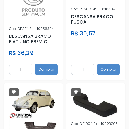
Cod.
PH3017
Sku.
10010408
DESCANSA BRACO
FUSCA
Cod.
DB3011
Sku.
10056324
R$ 30,57
DESCANSA BRACO
FIAT UNO PREMIO
ELBA 01/ ESQ
R$ 36,29
Quantidade
Quantidade
Comprar
Comprar
Diminuir Quantidade
Adicionar Quantidade
Diminuir Quantidade
Adicionar Quantidad
Cod.
DB1004
Sku.
10023206