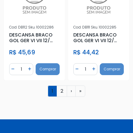
Cod.
DB112
Sku.
10002286
Cod.
DB111
Sku.
10002285
DESCANSA BRACO
DESCANSA BRACO
GOL GER VI VII 12/
GOL GER VI VII 12/
DIANT DIR PRETO
DIANT ESQ PRETO
R$ 45,69
R$ 44,42
C/FURO VID
C/FURO VID
Quantidade
Quantidade
Comprar
Comprar
Diminuir Quantidade
Adicionar Quantidade
Diminuir Quantidade
Adicionar Quantidad
1
2
›
»