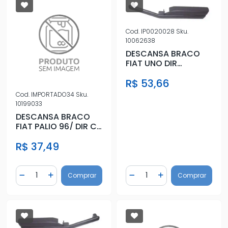
Cod.
IP0020028
Sku.
10062638
DESCANSA BRACO
FIAT UNO DIR
(LONGO) COM VIDRO
R$ 53,66
ELETRICO
Cod.
IMPORTADO34
Sku.
10199033
DESCANSA BRACO
FIAT PALIO 96/ DIR C/
VIDRO ELETRICO
R$ 37,49
Quantidade
Quantidade
Comprar
Comprar
Diminuir Quantidade
Adicionar Quantidade
Diminuir Quantidade
Adicionar Quantidad