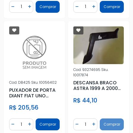
Quantidade
Quantidade
Comprar
Comprar
Diminuir Quantidade
Adicionar Quantidade
Diminuir Quantidade
Adicionar Quantidad
Cod.
93274695
Sku.
10017874
DESCANSA BRACO
Cod.
DB425
Sku.
10056402
ASTRA 1999 A 2000
PUXADOR DE PORTA
ESQUERDO 2 PORTAS
DIANT FIAT UNO
R$ 44,10
C/VIDRO E
4PORTAS
R$ 205,56
Quantidade
Quantidade
Comprar
Comprar
Diminuir Quantidade
Adicionar Quantidade
Diminuir Quantidade
Adicionar Quantidad