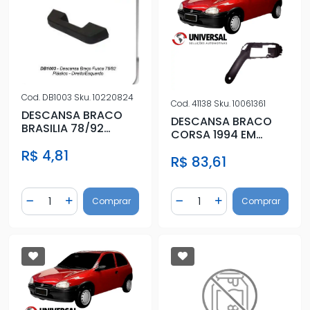
Cod.
DB1003
Sku.
10220824
Cod.
41138
Sku.
10061361
DESCANSA BRACO
DESCANSA BRACO
BRASILIA 78/92
CORSA 1994 EM
(PLASTICO)
DIANTE DIR
R$ 4,81
R$ 83,61
Quantidade
Quantidade
Comprar
Comprar
Diminuir Quantidade
Adicionar Quantidade
Diminuir Quantidade
Adicionar Quantidad