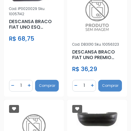
Cod.
IP0020029
Sku.
10057142
DESCANSA BRACO
FIAT UNO ESQ
(LONGO) COM VIDRO
R$ 68,75
ELETRICO
Cod.
DB3010
Sku.
10056323
DESCANSA BRACO
FIAT UNO PREMIO
ELBA 01/ DIR
R$ 36,29
Quantidade
Quantidade
Comprar
Comprar
Diminuir Quantidade
Adicionar Quantidade
Diminuir Quantidade
Adicionar Quantidad