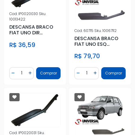
Cod.
IP0020030
Sku.
10013422
DESCANSA BRACO
Cod.
60715
Sku.
10067112
FIAT UNO DIR
DESCANSA BRACO
(LONGO) SEM VIDRO
R$ 36,59
FIAT UNO ESQ
ELETRICO
(LONGO) COM VIDRO
R$ 79,70
ELETRICO
Quantidade
Quantidade
Comprar
Comprar
Diminuir Quantidade
Adicionar Quantidade
Diminuir Quantidade
Adicionar Quantidad
Cod.
IP0020031
Sku.