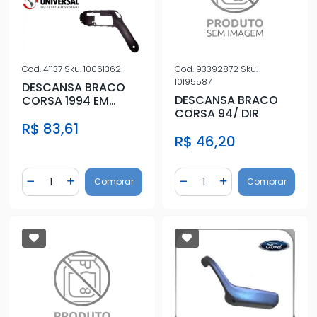
Cod.
41137
Sku.
10061362
Cod.
93392872
Sku.
10195587
DESCANSA BRACO
DESCANSA BRACO
CORSA 1994 EM
CORSA 94/ DIR
DIANTE ESQ
R$ 83,61
R$ 46,20
Quantidade
Quantidade
Comprar
Comprar
Diminuir Quantidade
Adicionar Quantidade
Diminuir Quantidade
Adicionar Quantidad