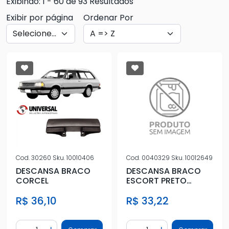
Exibindo: 1 - 60 de 93 Resultados
Exibir por página
Ordenar Por
Cod.
30260
Sku.
10010406
Cod.
0040329
Sku.
10012649
DESCANSA BRACO
DESCANSA BRACO
CORCEL
ESCORT PRETO
ESQ/DIR
R$ 36,10
R$ 33,22
Quantidade
Quantidade