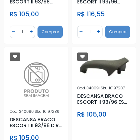
ESCORT II 93/96
ESCORT II 93/96
CINZA DIR
CINZA ESQ
R$ 105,00
R$ 116,55
Quantidade
Quantidade
Comprar
Comprar
Diminuir Quantidade
Adicionar Quantidade
Diminuir Quantidade
Adicionar Quantidad
Cod.
340091
Sku.
10197287
DESCANSA BRACO
ESCORT II 93/96 ESQ
GRAFITE
Cod.
340090
Sku.
10197286
R$ 105,00
DESCANSA BRACO
ESCORT II 93/96 DIR
GRAFITE
R$ 105,00