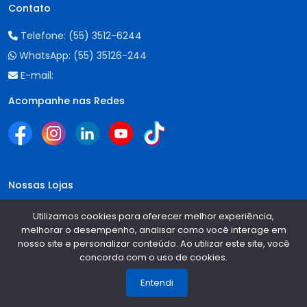
Contato
Telefone:
(55) 3512-6244
WhatsApp:
(55) 35126-244
E-mail:
Acompanhe nas Redes
Nossas Lojas
CENTRAL AUTO PEÇAS - SANTA ROSA
Utilizamos cookies para oferecer melhor experiência,
melhorar o desempenho, analisar como você interage em
Telefone:
(55) 3512-6244
nosso site e personalizar conteúdo. Ao utilizar este site, você
concorda com o uso de cookies.
1
WhatsApp:
(55) 35126-244
Entendi
CENTRAL AUTO PEÇAS - IJUÍ