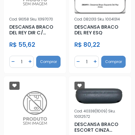
Cod.
91058
Sku.
10197070
Cod.
DB2013
Sku.
10041314
DESCANSA BRACO
DESCANSA BRACO
DEL REY DIR C/
DEL REY ESQ
ESPUMA PRETO
R$ 55,62
R$ 80,22
Quantidade
Quantidade
Comprar
Comprar
Diminuir Quantidade
Adicionar Quantidade
Diminuir Quantidade
Adicionar Quantidad
Cod.
40338(11D09)
Sku.
10012572
DESCANSA BRACO
ESCORT CINZA