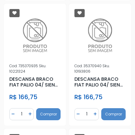
Cod.
735370935
Sku.
Cod.
35370940
Sku.
10221324
10193806
DESCANSA BRACO
DESCANSA BRACO
FIAT PALIO 04/ SIENA
FIAT PALIO 04/ SIENA
04/ TRAS DIR
04/ TRAS ESQ
R$ 166,75
R$ 166,75
(S/VIDRO EL
Quantidade
Quantidade
Comprar
Comprar
Diminuir Quantidade
Adicionar Quantidade
Diminuir Quantidade
Adicionar Quantidad