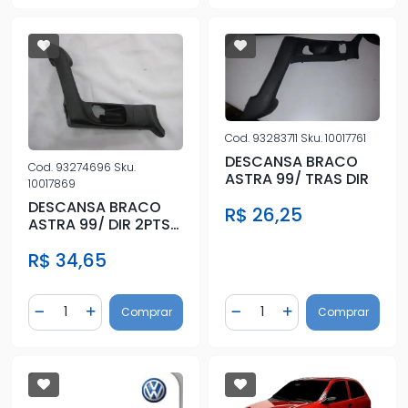
Cod.
93283711
Sku.
10017761
DESCANSA BRACO
Cod.
93274696
Sku.
ASTRA 99/ TRAS DIR
10017869
DESCANSA BRACO
R$ 26,25
ASTRA 99/ DIR 2PTS
C/ VID ELET
R$ 34,65
Quantidade
Quantidade
Comprar
Comprar
Diminuir Quantidade
Adicionar Quantidade
Diminuir Quantidade
Adicionar Quantidad