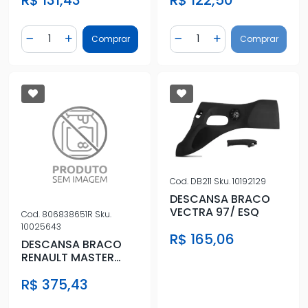
Quantidade
Quantidade
Comprar
Comprar
Diminuir Quantidade
Adicionar Quantidade
Diminuir Quantidade
Adicionar Quantidad
Cod.
DB211
Sku.
10192129
DESCANSA BRACO
VECTRA 97/ ESQ
Cod.
806838651R
Sku.
10025643
R$ 165,06
DESCANSA BRACO
RENAULT MASTER
2014 A 2018 ESQ
R$ 375,43