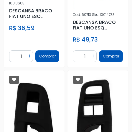
10013663
DESCANSA BRACO
Cod.
60713
Sku.
10014733
FIAT UNO ESQ
(LONGO) SEM VIDRO
DESCANSA BRACO
R$ 36,59
ELETRICO
FIAT UNO ESQ
(LONGO) SEM VIDRO
R$ 49,73
ELETRICO
Quantidade
Quantidade
Comprar
Comprar
Diminuir Quantidade
Adicionar Quantidade
Diminuir Quantidade
Adicionar Quantidad