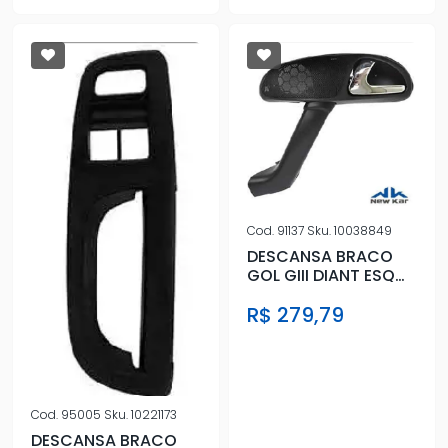
Cod.
91137
Sku.
10038849
DESCANSA BRACO
GOL GIII DIANT ESQ
PRETO C/MACANETA
R$ 279,79
CROMADA
Cod.
95005
Sku.
10221173
DESCANSA BRACO