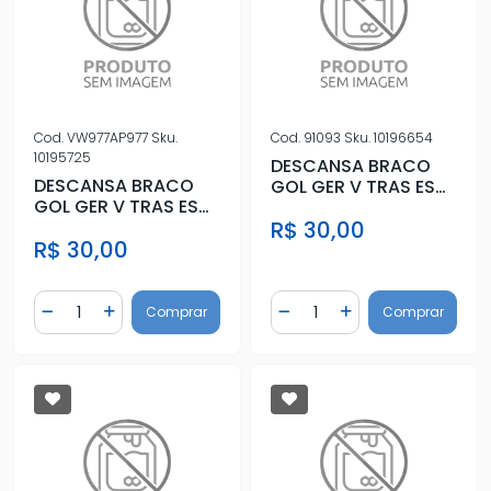
Cod.
VW977AP977
Sku.
Cod.
91093
Sku.
10196654
10195725
DESCANSA BRACO
DESCANSA BRACO
GOL GER V TRAS ESQ
GOL GER V TRAS ESQ
PRETO C/FURO VID
CINZA C/FURO VID
R$ 30,00
ELETRICO
R$ 30,00
ELETRICO
Quantidade
Quantidade
Comprar
Comprar
Diminuir Quantidade
Adicionar Quantidade
Diminuir Quantidade
Adicionar Quantidad