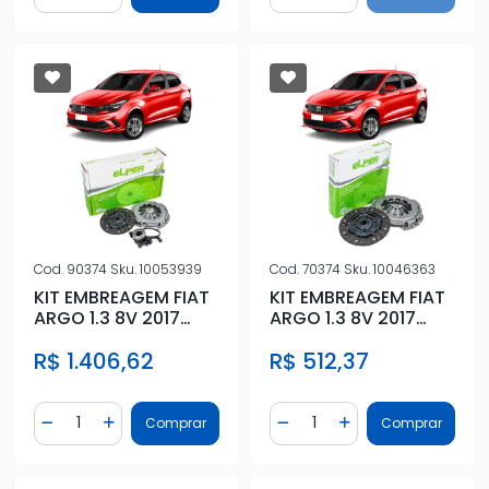
Cod.
90374
Sku.
10053939
Cod.
70374
Sku.
10046363
KIT EMBREAGEM FIAT
KIT EMBREAGEM FIAT
ARGO 1.3 8V 2017
ARGO 1.3 8V 2017
ACIMA COM
ACIMA SEM ATUADOR
R$ 1.406,62
R$ 512,37
ATUADOR
Quantidade
Quantidade
Comprar
Comprar
Diminuir Quantidade
Adicionar Quantidade
Diminuir Quantidade
Adicionar Quantidad