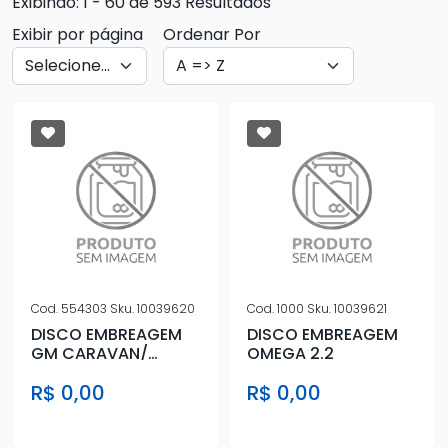
Exibindo: 1 - 60 de 593 Resultados
Exibir por página
Ordenar Por
Cod.
554303
Sku.
10039620
Cod.
1000
Sku.
10039621
DISCO EMBREAGEM
DISCO EMBREAGEM
GM CARAVAN/
OMEGA 2.2
COMODORO/
R$ 0,00
R$ 0,00
DIPLOMATA 1989