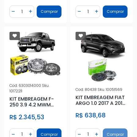
Quantidade
Quantidade
Comprar
Comprar
Diminuir Quantidade
Adicionar Quantidade
Diminuir Quantidade
Adicionar Quantidad
Cod.
6303014000
Sku.
Cod.
80438
Sku.
10051569
10172211
KIT EMBREAGEM FIAT
KIT EMBREAGEM F-
ARGO 1.0 2017 A 2019
250 3.9 4.2 MWM
COM ROLAMENTO
1998 A 2011 COM
R$ 638,68
R$ 2.345,53
ROLAMENTO
Quantidade
Quantidade
Comprar
Comprar
Diminuir Quantidade
Adicionar Quantidade
Diminuir Quantidade
Adicionar Quantidad