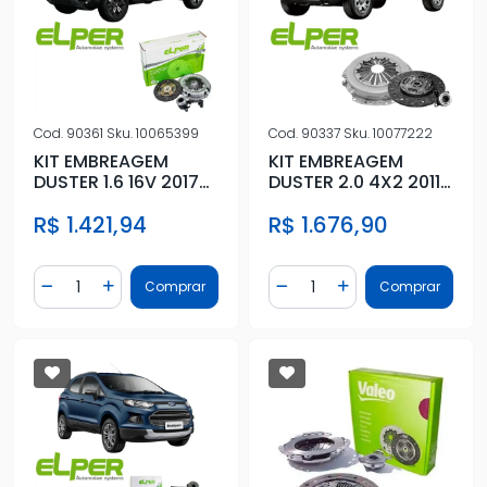
Cod.
90361
Sku.
10065399
Cod.
90337
Sku.
10077222
KIT EMBREAGEM
KIT EMBREAGEM
DUSTER 1.6 16V 2017
DUSTER 2.0 4X2 2011
ACIMA COM
ACIMA COM
R$ 1.421,94
R$ 1.676,90
ATUADOR
ATUADOR
Quantidade
Quantidade
Comprar
Comprar
Diminuir Quantidade
Adicionar Quantidade
Diminuir Quantidade
Adicionar Quantidad