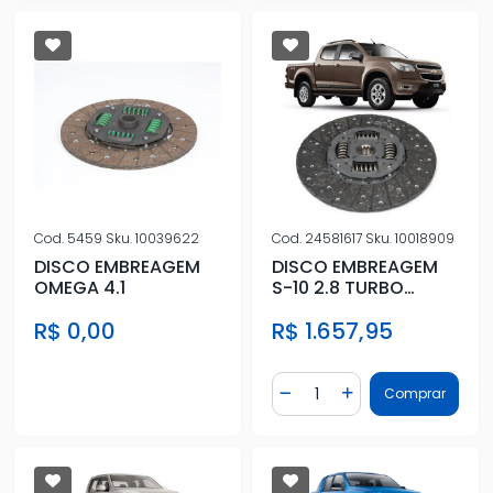
Cod.
5459
Sku.
10039622
Cod.
24581617
Sku.
10018909
DISCO EMBREAGEM
DISCO EMBREAGEM
OMEGA 4.1
S-10 2.8 TURBO
DIESEL 2012 A 2023
R$ 0,00
R$ 1.657,95
Quantidade
Comprar
Diminuir Quantidade
Adicionar Quantidad