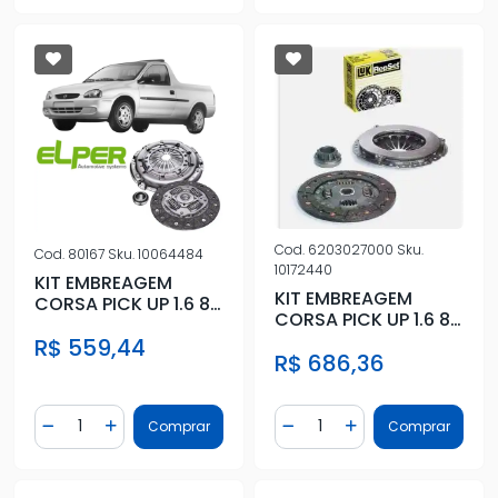
Cod.
6203027000
Sku.
Cod.
80167
Sku.
10064484
10172440
KIT EMBREAGEM
KIT EMBREAGEM
CORSA PICK UP 1.6 8V
CORSA PICK UP 1.6 8V
1995 A 2003 COM
1995 A 2003 COM
R$ 559,44
ROLAMENTO
R$ 686,36
ROLAMENTO
Quantidade
Quantidade
Comprar
Comprar
Diminuir Quantidade
Adicionar Quantidade
Diminuir Quantidade
Adicionar Quantidad