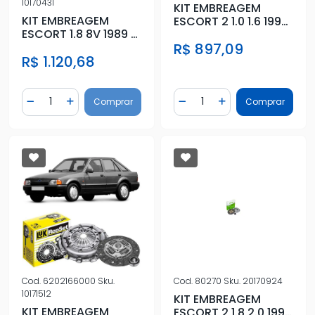
10170431
KIT EMBREAGEM
KIT EMBREAGEM
ESCORT 2 1.0 1.6 1992
ESCORT 1.8 8V 1989 A
A 1996 COM
1992 COM PRATO
R$ 897,09
ROLAMENTO
R$ 1.120,68
Quantidade
Quantidade
Comprar
Comprar
Diminuir Quantidade
Adicionar Quantidade
Diminuir Quantidade
Adicionar Quantidad
Cod.
6202166000
Sku.
Cod.
80270
Sku.
20170924
10171512
KIT EMBREAGEM
KIT EMBREAGEM
ESCORT 2 1.8 2.0 1993