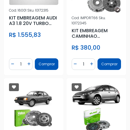
Cod.
16001
Sku.
10172315
KIT EMBREAGEM AUDI
Cod.
IMPORT66
Sku.
A3 1.8 20V TURBO
10172345
/2000 COM
KIT EMBREAGEM
R$ 1.555,83
ROLAMENTO
CAMINHAO
MERCEDES BENZ 1313
R$ 380,00
Quantidade
Quantidade
Comprar
Comprar
Diminuir Quantidade
Adicionar Quantidade
Diminuir Quantidade
Adicionar Quantidad