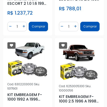
ESCORT 2 1.0 1.6 1994
A 1996 COM
A 1996 COM
R$ 788,01
ROLAMENTO
R$ 1.237,72
ROLAMENTO
Quantidade
Quantidade
Comprar
Comprar
Diminuir Quantidade
Adicionar Quantidade
Diminuir Quantidade
Adicionar Quantidad
Cod.
6302203000
Sku.
Cod.
6253005330
Sku.
10171901
10000056
KIT EMBREAGEM F-
KIT EMBREAGEM F-
1000 1992 A 1996
1000 2.5 1996 A 1998
MWM COM
MAXION COM