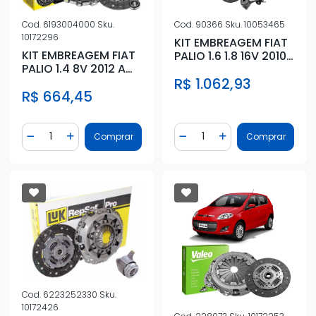
Cod.
6193004000
Sku.
Cod.
90366
Sku.
10053465
10172296
KIT EMBREAGEM FIAT
KIT EMBREAGEM FIAT
PALIO 1.6 1.8 16V 2010/
PALIO 1.4 8V 2012 A
E-TORQ C/ ATUADO
2017 COM
R$ 1.062,93
R$ 664,45
ROLAMENTO
Quantidade
Quantidade
Comprar
Comprar
Diminuir Quantidade
Adicionar Quantidade
Diminuir Quantidade
Adicionar Quantidad
Cod.
6223252330
Sku.
10172426