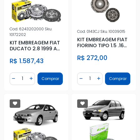
Cod.
6243202000
Sku.
Cod.
0143CJ
Sku.
10039015
10172202
KIT EMBREAGEM FIAT
KIT EMBREAGEM FIAT
FIORINO TIPO 1.5 .16
DUCATO 2.8 1999 A
1994/
2005 COM
R$ 272,00
REMANUFATURADO
R$ 1.587,43
ROLAMENTO
Quantidade
Quantidade
Comprar
Comprar
Diminuir Quantidade
Adicionar Quantidade
Diminuir Quantidade
Adicionar Quantidad