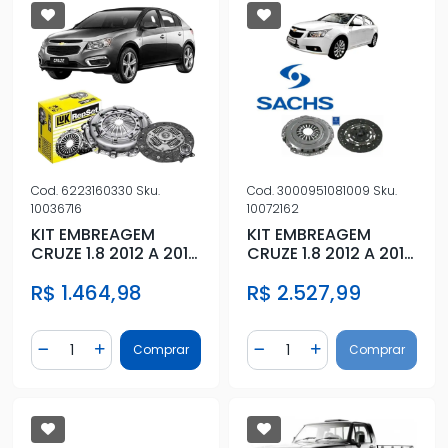
Cod.
6223160330
Sku.
Cod.
3000951081009
Sku.
10036716
10072162
KIT EMBREAGEM
KIT EMBREAGEM
CRUZE 1.8 2012 A 2012
CRUZE 1.8 2012 A 2016
SISTEMA LUK
SISTEMA SACHS SEM
R$ 1.464,98
R$ 2.527,99
ATUADO
Quantidade
Quantidade
Comprar
Comprar
Diminuir Quantidade
Adicionar Quantidade
Diminuir Quantidade
Adicionar Quantidad