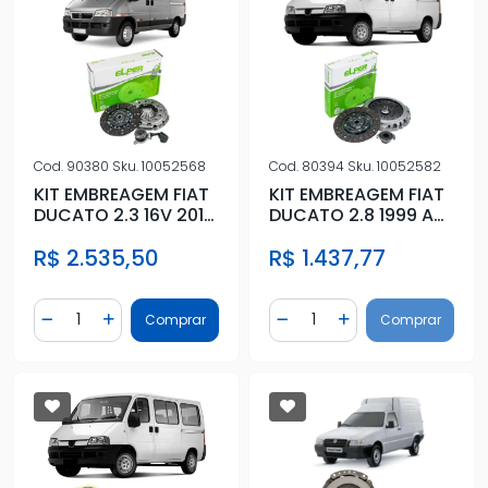
Cod.
90380
Sku.
10052568
Cod.
80394
Sku.
10052582
KIT EMBREAGEM FIAT
KIT EMBREAGEM FIAT
DUCATO 2.3 16V 2018
DUCATO 2.8 1999 A
A 2022 COM
2005 COM
R$ 2.535,50
R$ 1.437,77
ATUADOR
ROLAMENTO
Quantidade
Quantidade
Comprar
Comprar
Diminuir Quantidade
Adicionar Quantidade
Diminuir Quantidade
Adicionar Quantidad