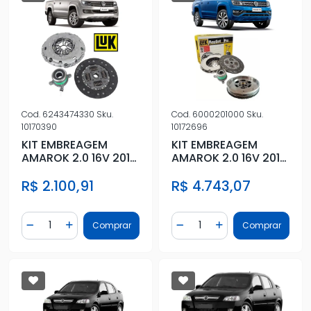
Cod.
6243474330
Sku.
Cod.
6000201000
Sku.
10170390
10172696
KIT EMBREAGEM
KIT EMBREAGEM
AMAROK 2.0 16V 2010
AMAROK 2.0 16V 2010
A 2020 COM
A 2020 COMPLETO
R$ 2.100,91
R$ 4.743,07
ATUADOR
Quantidade
Quantidade
Comprar
Comprar
Diminuir Quantidade
Adicionar Quantidade
Diminuir Quantidade
Adicionar Quantidad