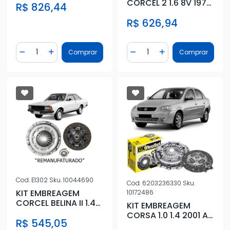
CORCEL 2 1.6 8V 1978
R$ 826,44
A 1986 COM
R$ 626,94
ROLAMENTO
Quantidade
Quantidade
Comprar
Comprar
Diminuir Quantidade
Adicionar Quantidade
Diminuir Quantidade
Adicionar Quantidad
Cod.
E1302
Sku.
10044690
Cod.
6203236330
Sku.
KIT EMBREAGEM
10172486
CORCEL BELINA II 1.4
KIT EMBREAGEM
/1979 (LETRA A ALTO)
CORSA 1.0 1.4 2001 A
R$ 545,05
REMA
2012 COM ATUADOR