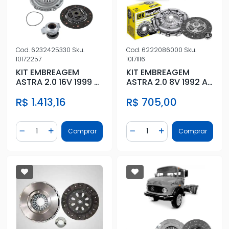
Cod.
6232425330
Sku.
Cod.
6222086000
Sku.
10172257
10171116
KIT EMBREAGEM
KIT EMBREAGEM
ASTRA 2.0 16V 1999 A
ASTRA 2.0 8V 1992 A
2007 COM ATUADOR
1996 COM
R$ 1.413,16
R$ 705,00
ROLAMENTO 215MM
Quantidade
Quantidade
Comprar
Comprar
Diminuir Quantidade
Adicionar Quantidade
Diminuir Quantidade
Adicionar Quantidad