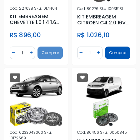
Cod.
227638
Sku.
10171404
Cod.
80276
Sku.
10035181
KIT EMBREAGEM
KIT EMBREAGEM
CHEVETTE 1.0 1.4 1.6
CITROEN C4 2.0 16V
1973 A 1993 COM
2009 A 2016 COM
R$ 896,00
R$ 1.026,10
ROLAMENTO
ROLAMENTO
Quantidade
Quantidade
Comprar
Comprar
Diminuir Quantidade
Adicionar Quantidade
Diminuir Quantidade
Adicionar Quantidad
Cod.
6233043000
Sku.
Cod.
80456
Sku.
10050845
10172569