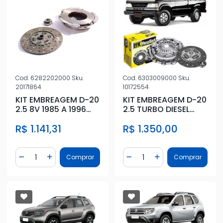
Cod.
6282202000
Sku.
Cod.
6303009000
Sku.
20171864
10172554
KIT EMBREAGEM D-20
KIT EMBREAGEM D-20
2.5 8V 1985 A 1996
2.5 TURBO DIESEL
COM ROLAMENTO
1992 A 1996 COM
R$ 1.141,31
R$ 1.350,00
ROLAMENT
Quantidade
Quantidade
Comprar
Comprar
Diminuir Quantidade
Adicionar Quantidade
Diminuir Quantidade
Adicionar Quantidad