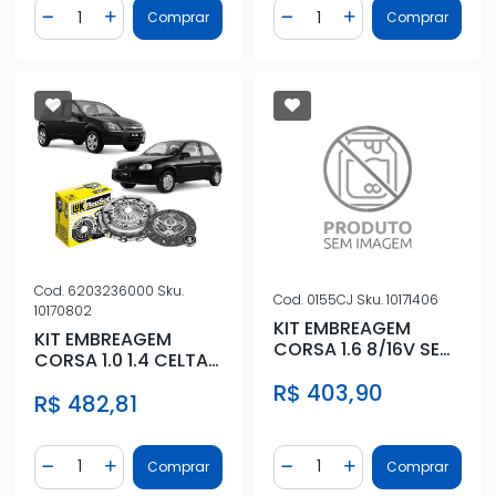
Quantidade
Quantidade
Comprar
Comprar
Diminuir Quantidade
Adicionar Quantidade
Diminuir Quantidade
Adicionar Quantidad
Cod.
6203236000
Sku.
Cod.
0155CJ
Sku.
10171406
10170802
KIT EMBREAGEM
KIT EMBREAGEM
CORSA 1.6 8/16V SEM
CORSA 1.0 1.4 CELTA
ROLAMENTO
1.0 COM ROLAMENTO
R$ 403,90
REMANUFATURADO
R$ 482,81
Quantidade
Quantidade
Comprar
Comprar
Diminuir Quantidade
Adicionar Quantidade
Diminuir Quantidade
Adicionar Quantidad