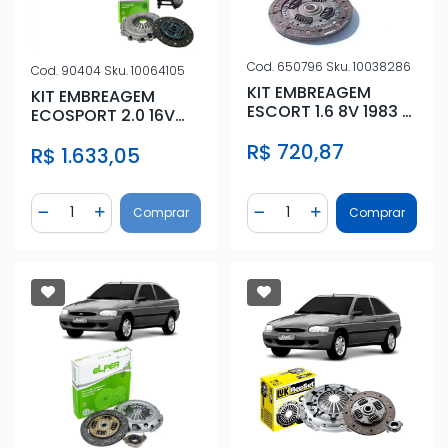
Cod.
650796
Sku.
10038286
Cod.
90404
Sku.
10064105
KIT EMBREAGEM
KIT EMBREAGEM
ESCORT 1.6 8V 1983 A
ECOSPORT 2.0 16V
1994 COM
2013 A 2017 COM
R$ 720,87
ROLAMENTO 200MM
R$ 1.633,05
ATUADOR
Quantidade
Quantidade
Comprar
Comprar
Diminuir Quantidade
Adicionar Quantidade
Diminuir Quantidade
Adicionar Quantidad