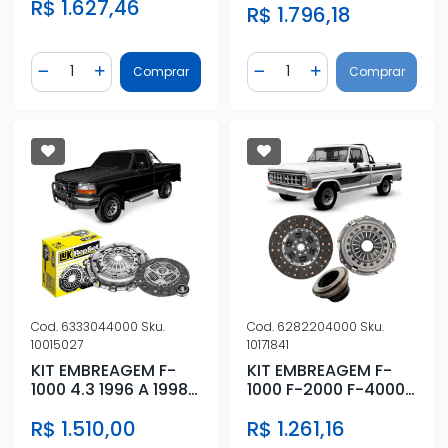
R$ 1.627,46
ROLAMENTO
R$ 1.796,18
ATUADOR
Quantidade
Quantidade
Comprar
Comprar
Diminuir Quantidade
Adicionar Quantidade
Diminuir Quantidade
Adicionar Quantidad
Cod.
6333044000
Sku.
Cod.
6282204000
Sku.
10015027
10171841
KIT EMBREAGEM F-
KIT EMBREAGEM F-
1000 4.3 1996 A 1998
1000 F-2000 F-4000
MWM COM
1980 A 1992 COM
R$ 1.510,00
R$ 1.261,16
ROLAMENTO
ROLAMENTO