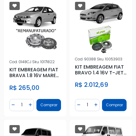
Cod.
90388
Sku.
10053903
Cod.
0148CJ
Sku.
10171822
KIT EMBREAGEM FIAT
KIT EMBREAGEM FIAT
BRAVO 1.4 16V T-JET
BRAVA 1.8 16V MAREA
2009 A 2012 COM
1.8 COM ROLAMENTO
R$ 2.012,69
ROLAM
R$ 265,00
Quantidade
Quantidade
Comprar
Comprar
Diminuir Quantidade
Adicionar Quantidade
Diminuir Quantidade
Adicionar Quantidad