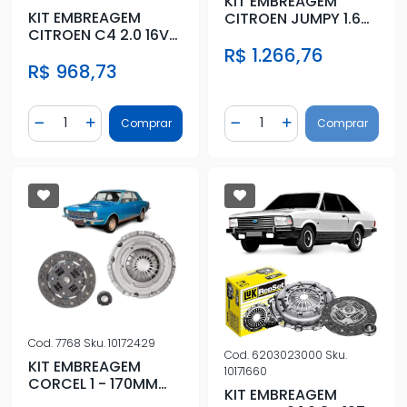
KIT EMBREAGEM
KIT EMBREAGEM
CITROEN JUMPY 1.6
CITROEN C4 2.0 16V
2018 A 2022 COM
2009 A 2016 COM
R$ 1.266,76
ROLAMENTO
R$ 968,73
ROLAMENTO
Quantidade
Quantidade
Comprar
Comprar
Diminuir Quantidade
Adicionar Quantidade
Diminuir Quantidade
Adicionar Quantidad
Cod.
7768
Sku.
10172429
Cod.
6203023000
Sku.
KIT EMBREAGEM
10171660
CORCEL 1 - 170MM
KIT EMBREAGEM
COM ROLAMENTO