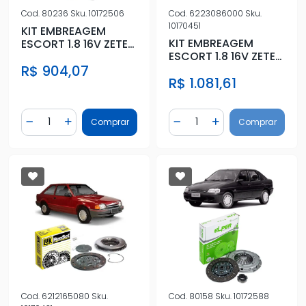
Cod.
80236
Sku.
10172506
Cod.
6223086000
Sku.
10170451
KIT EMBREAGEM
KIT EMBREAGEM
ESCORT 1.8 16V ZETEC
ESCORT 1.8 16V ZETEC
1997 A 2003 COM
1997 A 2003 COM
R$ 904,07
ROLAMENTO
R$ 1.081,61
ROLAMENTO
Quantidade
Quantidade
Comprar
Comprar
Diminuir Quantidade
Adicionar Quantidade
Diminuir Quantidade
Adicionar Quantidad
Cod.
6212165080
Sku.
Cod.
80158
Sku.
10172588