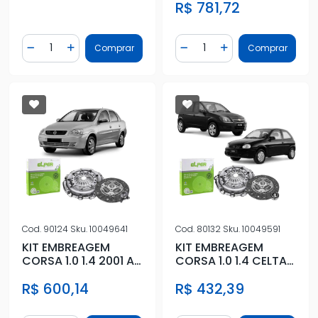
R$ 781,72
Quantidade
Quantidade
Comprar
Comprar
Diminuir Quantidade
Adicionar Quantidade
Diminuir Quantidade
Adicionar Quantidad
Cod.
90124
Sku.
10049641
Cod.
80132
Sku.
10049591
KIT EMBREAGEM
KIT EMBREAGEM
CORSA 1.0 1.4 2001 A
CORSA 1.0 1.4 CELTA
2012 COM ATUADOR
1.0 COM ROLAMENTO
R$ 600,14
R$ 432,39