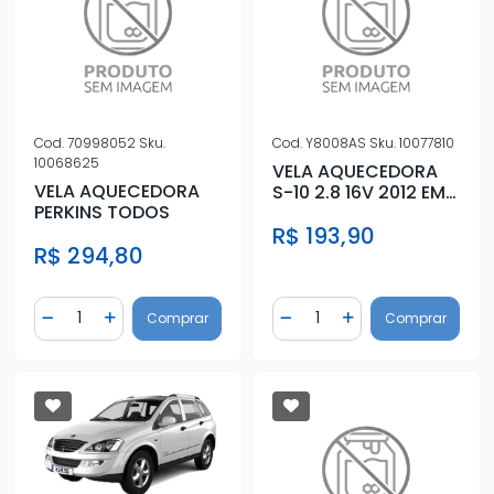
Cod.
70998052
Sku.
Cod.
Y8008AS
Sku.
10077810
10068625
VELA AQUECEDORA
VELA AQUECEDORA
S-10 2.8 16V 2012 EM
PERKINS TODOS
DIANTE
R$ 193,90
R$ 294,80
Quantidade
Quantidade
Comprar
Comprar
Diminuir Quantidade
Adicionar Quantidade
Diminuir Quantidade
Adicionar Quantidad