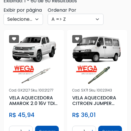
Exibindo: 1 - 60 de 50 Resultados
Exibir por página
Ordenar Por
Cod.
GX2127
Sku.
10021277
Cod.
SX71
Sku.
10023143
VELA AQUECEDORA
VELA AQUECEDORA
AMAROK 2.0 16V TDI
CITROEN JUMPER
10/
2.5D 1994 A 2002W
R$ 45,94
R$ 36,01
Quantidade
Quantidade