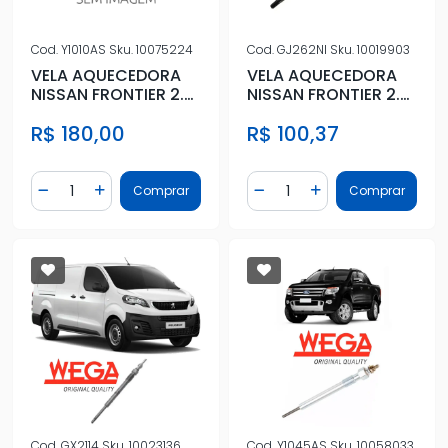
Cod.
Y1010AS
Sku.
10075224
Cod.
GJ262NI
Sku.
10019903
VELA AQUECEDORA
VELA AQUECEDORA
NISSAN FRONTIER 2.3
NISSAN FRONTIER 2.5
DIESEL 2017/
2008 A 2012
R$ 180,00
R$ 100,37
Quantidade
Quantidade
Comprar
Comprar
Diminuir Quantidade
Adicionar Quantidade
Diminuir Quantidade
Adicionar Quantidad
Cod.
GX2114
Sku.
10023136
Cod.
Y1045AS
Sku.
10058033