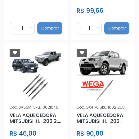
1997 A 2012
R$ 99,66
Quantidade
Quantidade
Comprar
Comprar
Diminuir Quantidade
Adicionar Quantidade
Diminuir Quantidade
Adicionar Quantidad
Cod.
JA56MI
Sku.
10021646
Cod.
GX4170
Sku.
10021258
VELA AQUECEDORA
VELA AQUECEDORA
MITSUBISHI L-200 2.5
MITSUBISHI L-200
8V 1996 ACIMA
TRITON 3.2 2008 EM
R$ 46,00
R$ 90,80
DIANTE