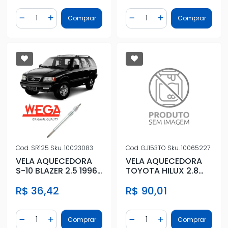
Quantidade
Quantidade
Comprar
Comprar
Diminuir Quantidade
Adicionar Quantidade
Diminuir Quantidade
Adicionar Quantidad
Cod.
SR125
Sku.
10023083
Cod.
GJ153TO
Sku.
10065227
VELA AQUECEDORA
VELA AQUECEDORA
S-10 BLAZER 2.5 1996
TOYOTA HILUX 2.8
A 2000
2016 EM DIANTE
R$ 36,42
R$ 90,01
Quantidade
Quantidade
Comprar
Comprar
Diminuir Quantidade
Adicionar Quantidade
Diminuir Quantidade
Adicionar Quantidad