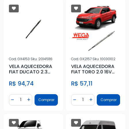
Cod.
GX4153
Sku.
20145116
Cod.
GX2157
Sku.
10030102
VELA AQUECEDORA
VELA AQUECEDORA
FIAT DUCATO 2.3
FIAT TORO 2.0 16V
2009 A 2022
2016 EM DIANTE
R$ 94,74
R$ 57,11
Quantidade
Quantidade
Comprar
Comprar
Diminuir Quantidade
Adicionar Quantidade
Diminuir Quantidade
Adicionar Quantidad