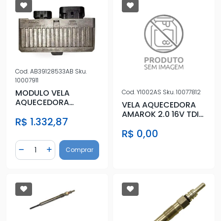
Cod.
AB39128533AB
Sku.
10007911
MODULO VELA
Cod.
Y1002AS
Sku.
10077812
AQUECEDORA
VELA AQUECEDORA
RANGER 12/
AMAROK 2.0 16V TDI
R$ 1.332,87
10/
R$ 0,00
Quantidade
Comprar
Diminuir Quantidade
Adicionar Quantidade