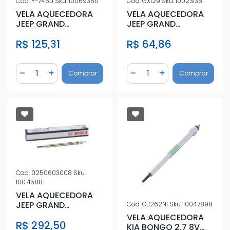
Cod.
Y-745U
Sku.
10069350
Cod.
GX129
Sku.
10023135
VELA AQUECEDORA
VELA AQUECEDORA
JEEP GRAND
JEEP GRAND
CHEROKEE 2.7 2001 A
CHEROKEE 2.7 2001 A
R$ 125,31
R$ 64,86
2004
2004
Quantidade
Quantidade
Comprar
Comprar
Diminuir Quantidade
Adicionar Quantidade
Diminuir Quantidade
Adicionar Quantidad
Cod.
0250603008
Sku.
10071588
VELA AQUECEDORA
JEEP GRAND
Cod.
GJ262NI
Sku.
10047898
CHEROKEE 3.0 2015
VELA AQUECEDORA
R$ 292,50
KIA BONGO 2.7 8V