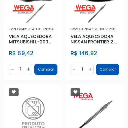
Cod.
GX4159
Sku.
10021254
Cod.
GX2164
Sku.
10021256
VELA AQUECEDORA
VELA AQUECEDORA
MITSUBISHI L-200
NISSAN FRONTIER 2.3
TRITON 2.4 2017 EM
DIESEL 2017/
R$ 89,42
R$ 146,92
DIANTE
Quantidade
Quantidade
Comprar
Comprar
Diminuir Quantidade
Adicionar Quantidade
Diminuir Quantidade
Adicionar Quantidad