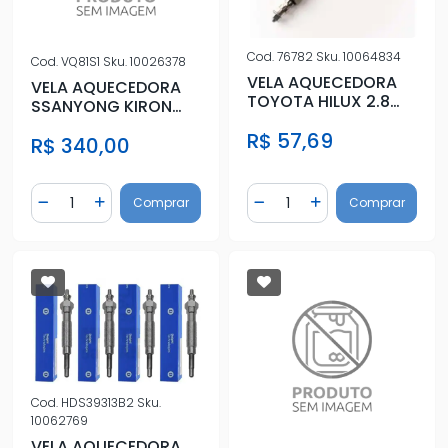
Cod.
76782
Sku.
10064834
Cod.
VQ81S1
Sku.
10026378
VELA AQUECEDORA
VELA AQUECEDORA
TOYOTA HILUX 2.8
SSANYONG KIRON
2016 EM DIANTE
M200 XDI 2010 DIESEL
R$ 57,69
R$ 340,00
Quantidade
Quantidade
Comprar
Comprar
Diminuir Quantidade
Adicionar Quantidade
Diminuir Quantidade
Adicionar Quantidad
Cod.
HDS39313B2
Sku.
10062769
VELA AQUECEDORA