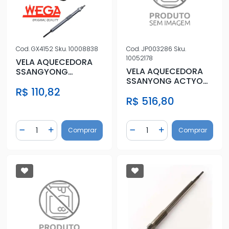
Cod.
GX4152
Sku.
10008838
Cod.
JP003286
Sku.
10052178
VELA AQUECEDORA
VELA AQUECEDORA
SSANGYONG
SSANYONG ACTYON
ACTYON 2.0 2007/
NEW SPORT
R$ 110,82
KYRON 2.0 2007/
R$ 516,80
KORANDO 2.0
Quantidade
Quantidade
Comprar
Comprar
Diminuir Quantidade
Adicionar Quantidade
Diminuir Quantidade
Adicionar Quantidad