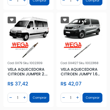
Comprar
Comprar
Diminuir Quantidade
Adicionar Quantidade
Diminuir Quantidade
Adicionar Quantidad
Cod.
GX79
Sku.
10023139
Cod.
GX4127
Sku.
10023168
VELA AQUECEDORA
VELA AQUECEDORA
CITROEN JUMPER 2.8
CITROEN JUMPY 1.6
2002 A 2005
8V 2017/
R$ 37,42
R$ 42,07
Quantidade
Quantidade
Comprar
Comprar
Diminuir Quantidade
Adicionar Quantidade
Diminuir Quantidade
Adicionar Quantidad