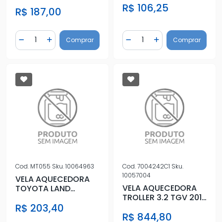
1997 A 2001
R$ 106,25
R$ 187,00
Quantidade
Quantidade
Comprar
Comprar
Diminuir Quantidade
Adicionar Quantidade
Diminuir Quantidade
Adicionar Quantidad
Cod.
MT055
Sku.
10064963
Cod.
7004242C1
Sku.
10057004
VELA AQUECEDORA
VELA AQUECEDORA
TOYOTA LAND
TROLLER 3.2 TGV 2012
CRUISER 3.0 2007 A
A 2014
R$ 203,40
2009
R$ 844,80