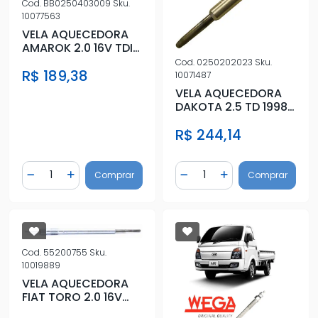
Cod.
BB0250403009
Sku.
10077563
VELA AQUECEDORA
AMAROK 2.0 16V TDI
10/
Cod.
0250202023
Sku.
R$ 189,38
10071487
VELA AQUECEDORA
DAKOTA 2.5 TD 1998
EM DIANTE DIESEL
R$ 244,14
Quantidade
Quantidade
Comprar
Comprar
Diminuir Quantidade
Adicionar Quantidade
Diminuir Quantidade
Adicionar Quantidad
Cod.
55200755
Sku.
10019889
VELA AQUECEDORA
FIAT TORO 2.0 16V
2016 EM DIANTE