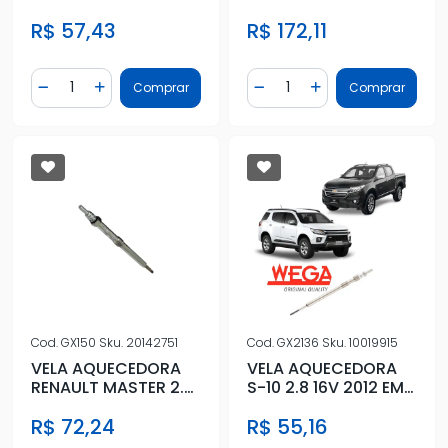
DIESEL 2013/
16V 2013 A 2022
R$ 57,43
R$ 172,11
Quantidade
Quantidade
Comprar
Comprar
Diminuir Quantidade
Adicionar Quantidade
Diminuir Quantidade
Adicionar Quantidad
Cod.
GX150
Sku.
20142751
Cod.
GX2136
Sku.
10019915
VELA AQUECEDORA
VELA AQUECEDORA
RENAULT MASTER 2.5
S-10 2.8 16V 2012 EM
16V 2005 A 2012
DIANTE
R$ 72,24
R$ 55,16