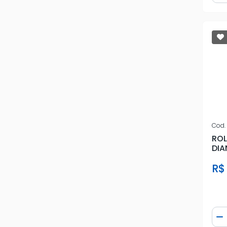
SPM
SUZUKI
TAS
VETOR
VW
Cod.
RO
DIA
09/
R$
Qua
D