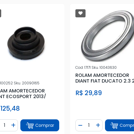
Cod.
17171
Sku.
10043630
ROLAM AMORTECEDOR
DIANT FIAT DUCATO 2.3 
100252
Sku.
20090165
2.8 1997 A 2017
LAM AMORTECEDOR
R$ 29,89
NT ECOSPORT 2013/
 125,48
ntidade
Quantidade
Comprar
Compr
iminuir Quantidade
Adicionar Quantidade
Diminuir Quantidade
Adicionar Quan