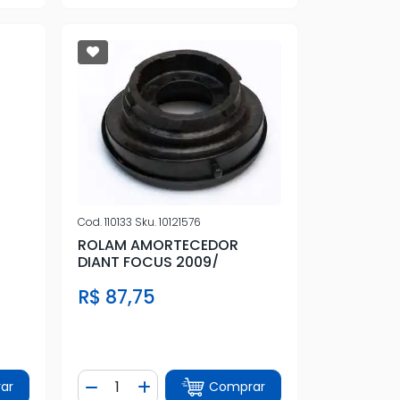
Cod.
110133
Sku.
10121576
ROLAM AMORTECEDOR
DIANT FOCUS 2009/
R$ 87,75
Quantidade
ar
Comprar
tidade
Diminuir Quantidade
Adicionar Quantidade