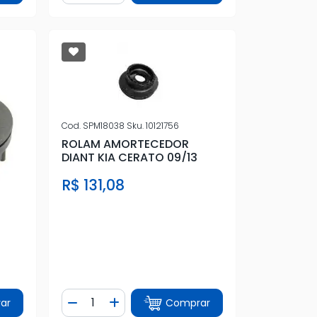
Cod.
SPM18038
Sku.
10121756
ROLAM AMORTECEDOR
DIANT KIA CERATO 09/13
R$ 131,08
Quantidade
ar
Comprar
tidade
Diminuir Quantidade
Adicionar Quantidade