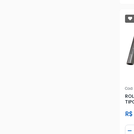
Cod.
ROL
TIP
MAR
R$
Qua
D