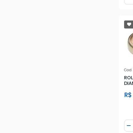
D
Cod.
RO
DIA
KA
R$
Qua
D