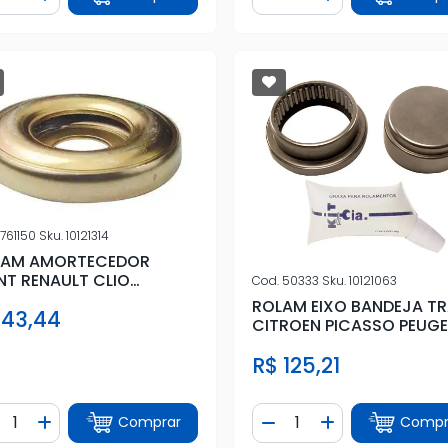
iminuir Quantidade
Adicionar Quantidade
Diminuir Quantidade
Adicionar Quan
761150
Sku.
10121314
LAM AMORTECEDOR
NT RENAULT CLIO
Cod.
50333
Sku.
10121063
NGOO LOGAN SANDERO
ROLAM EIXO BANDEJA T
 43,44
CITROEN PICASSO PEUG
(KIT ROLAM)
R$ 125,21
ntidade
Quantidade
Comprar
Compr
iminuir Quantidade
Adicionar Quantidade
Diminuir Quantidade
Adicionar Quan