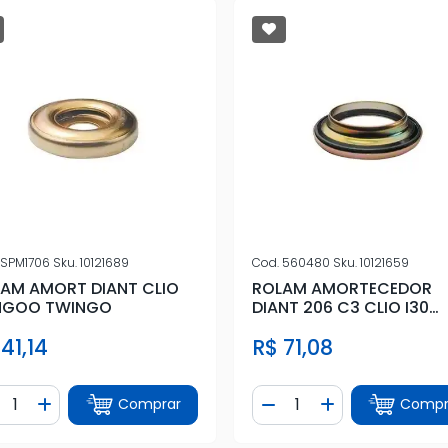
SPM1706
Sku.
10121689
Cod.
560480
Sku.
10121659
AM AMORT DIANT CLIO
ROLAM AMORTECEDOR
NGOO TWINGO
DIANT 206 C3 CLIO I30
PICASSO XSARA
41,14
R$ 71,08
ntidade
Quantidade
Comprar
Compr
iminuir Quantidade
Adicionar Quantidade
Diminuir Quantidade
Adicionar Quan