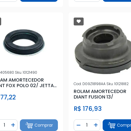
405680
Sku.
10121490
LAM AMORTECEDOR
Cod.
DG9Z18198AA
Sku.
10121882
NT FOX POLO 02/ JETTA
ROLAM AMORTECEDOR
 77,22
DIANT FUSION 13/
R$ 176,93
ntidade
Quantidade
Comprar
Compr
iminuir Quantidade
Adicionar Quantidade
Diminuir Quantidade
Adicionar Quan