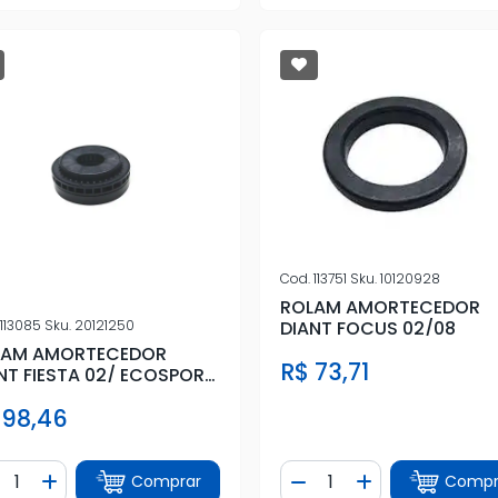
Cod.
113751
Sku.
10120928
ROLAM AMORTECEDOR
113085
Sku.
20121250
DIANT FOCUS 02/08
LAM AMORTECEDOR
R$ 73,71
NT FIESTA 02/ ECOSPORT
 98,46
ntidade
Quantidade
Comprar
Compr
iminuir Quantidade
Adicionar Quantidade
Diminuir Quantidade
Adicionar Quan