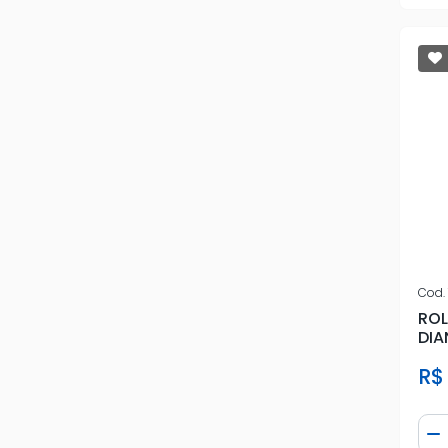
IMA
IMPORTADO
INA
KITCIA
NAKATA
PFI
RECRIN
Cod.
RO
RENAULT
DIA
03/
SCHADEK
R$
SKF
Qua
D
SNR