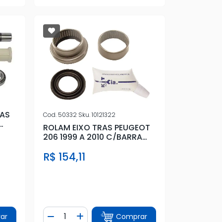
RAS
Cod.
50332
Sku.
10121322
ROLAM EIXO TRAS PEUGEOT
206 1999 A 2010 C/BARRA
(47MM)
R$ 154,11
Quantidade
ar
Comprar
tidade
Diminuir Quantidade
Adicionar Quantidade