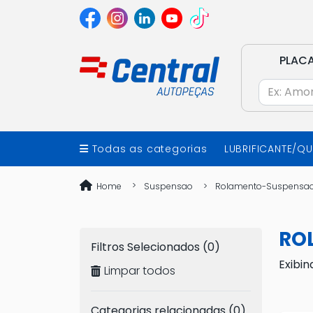
PLAC
Todas as categorias
LUBRIFICANTE/Q
Home
Suspensao
Rolamento-Suspensa
RO
Filtros Selecionados (0)
Exibin
Limpar todos
Categorias relacionadas (0)