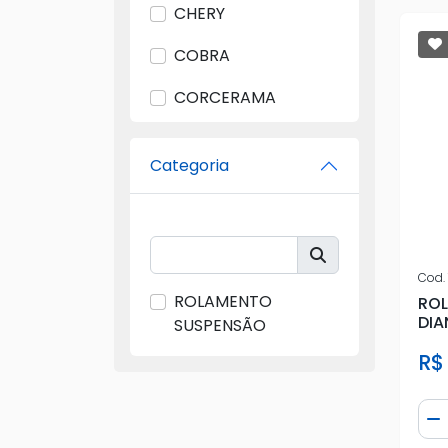
CHERY
COBRA
CORCERAMA
CWB
Categoria
DODGE
FAG
FEBI
Cod.
ROLAMENTO
RO
FIAT
DIA
SUSPENSÃO
FORD
R$
FRONTIER
Qua
D
GENUINI