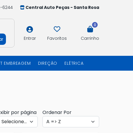
2-6244
Central Auto Peças - Santa Rosa
0
Entrar
Favoritos
Carrinho
ar
IT EMBREAGEM
DIREÇÃO
ELÉTRICA
xibir por página
Ordenar Por