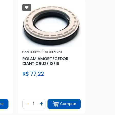
Cod.
300227
Sku.
10121620
ROLAM AMORTECEDOR
DIANT CRUZE 12/16
R$ 77,22
Quantidade
ar
Comprar
tidade
Diminuir Quantidade
Adicionar Quantidade