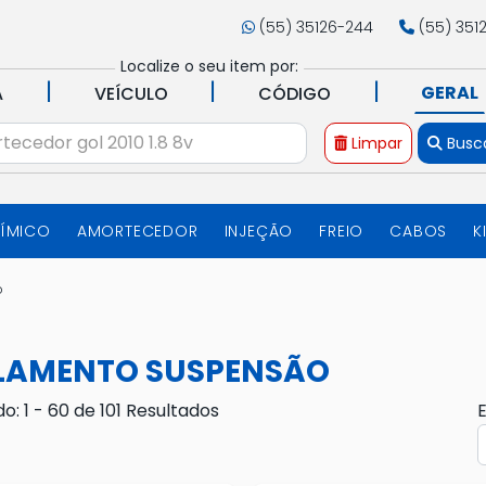
(55) 35126-244
(55) 351
Localize o seu item por:
|
|
|
GERAL
A
VEÍCULO
CÓDIGO
Limpar
Busc
UÍMICO
AMORTECEDOR
INJEÇÃO
FREIO
CABOS
K
o
LAMENTO SUSPENSÃO
do: 1 - 60 de 101 Resultados
E