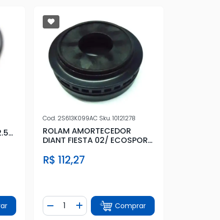
Cod.
2S613K099AC
Sku.
10121278
ROLAM AMORTECEDOR
2.5
DIANT FIESTA 02/ ECOSPORT
03/
R$ 112,27
Quantidade
ar
Comprar
tidade
Diminuir Quantidade
Adicionar Quantidade