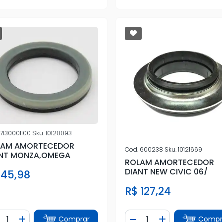
7130001100
Sku.
10120093
LAM AMORTECEDOR
Cod.
600238
Sku.
10121669
ANT MONZA,OMEGA
ROLAM AMORTECEDOR
DIANT NEW CIVIC 06/
 45,98
R$ 127,24
ntidade
Quantidade
Comprar
Compr