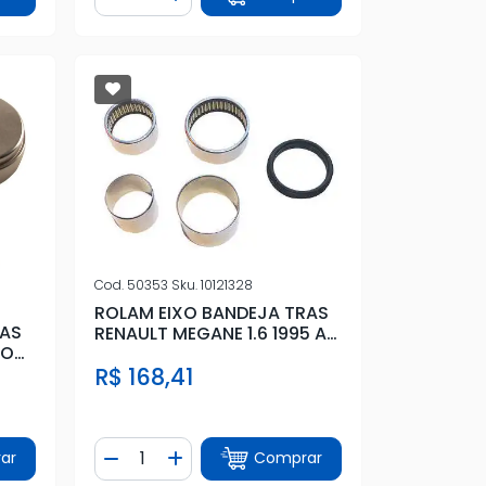
tidade
Diminuir Quantidade
Adicionar Quantidade
Cod.
50353
Sku.
10121328
ROLAM EIXO BANDEJA TRAS
RAS
RENAULT MEGANE 1.6 1995 A
EOT
2003
R$ 168,41
Quantidade
ar
Comprar
tidade
Diminuir Quantidade
Adicionar Quantidade