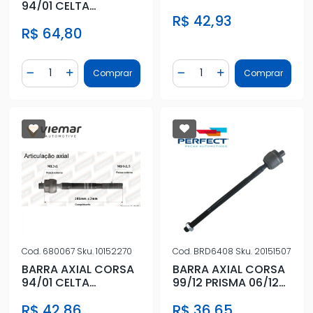
94/01 CELTA
MONTANA 11/ FEMEA
MONTANA 11/ FEMEA
R$ 42,93
DIR MECANICA
R$ 64,80
DIR MECANICA
Quantidade
Quantidade
Comprar
Comprar
Diminuir Quantidade
Adicionar Quantidade
Diminuir Quantidade
Adicionar Quantidad
Cod.
680067
Sku.
10152270
Cod.
BRD6408
Sku.
20151507
BARRA AXIAL CORSA
BARRA AXIAL CORSA
94/01 CELTA
99/12 PRISMA 06/12
MONTANA 11/ FEMEA
MACHO DIR
R$ 42,86
R$ 36,65
DIR MECANICA
HIDRAULICA