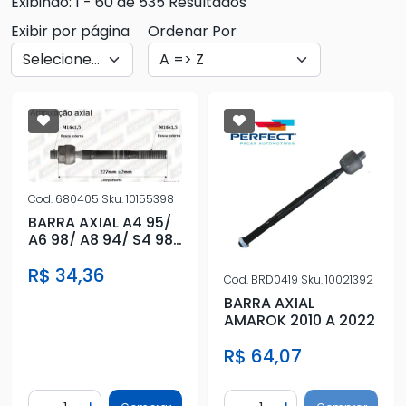
Exibindo: 1 - 60 de 535 Resultados
Exibir por página
Ordenar Por
Cod.
680405
Sku.
10155398
BARRA AXIAL A4 95/
A6 98/ A8 94/ S4 98/
S699
R$ 34,36
Cod.
BRD0419
Sku.
10021392
BARRA AXIAL
AMAROK 2010 A 2022
R$ 64,07
Quantidade
Quantidade