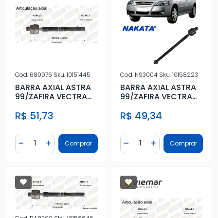
Cod.
680076
Sku.
10151445
Cod.
N93004
Sku.
10158223
BARRA AXIAL ASTRA
BARRA AXIAL ASTRA
99/ZAFIRA VECTRA
99/ZAFIRA VECTRA
06/ C/ DIRECAO HID
06/ C/ DIRECAO HID
R$ 51,73
R$ 49,34
TRW
TRW
Quantidade
Quantidade
Comprar
Comprar
Diminuir Quantidade
Adicionar Quantidade
Diminuir Quantidade
Adicionar Quantidad