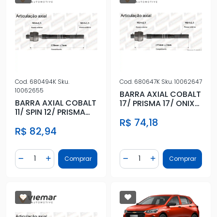
Cod.
680494K
Sku.
Cod.
680647K
Sku.
10062647
10062655
BARRA AXIAL COBALT
BARRA AXIAL COBALT
17/ PRISMA 17/ ONIX
11/ SPIN 12/ PRISMA
17/ SPIN 17/ (ELETRIC
13/ HIDR C/COIFA
R$ 74,18
R$ 82,94
Quantidade
Quantidade
Comprar
Comprar
Diminuir Quantidade
Adicionar Quantidade
Diminuir Quantidade
Adicionar Quantidad