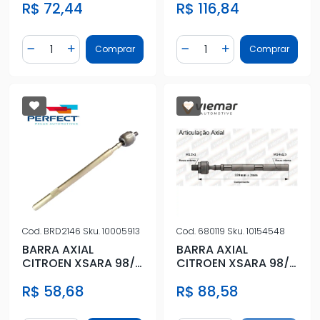
R$ 72,44
R$ 116,84
MACHO
Quantidade
Quantidade
Comprar
Comprar
Diminuir Quantidade
Adicionar Quantidade
Diminuir Quantidade
Adicionar Quantidad
Cod.
BRD2146
Sku.
10005913
Cod.
680119
Sku.
10154548
BARRA AXIAL
BARRA AXIAL
CITROEN XSARA 98/
CITROEN XSARA 98/
PEUGEOT PARTNER
PEUGEOT PARTNER
R$ 58,68
R$ 88,58
96/ PICASSO
96/ PICASSO