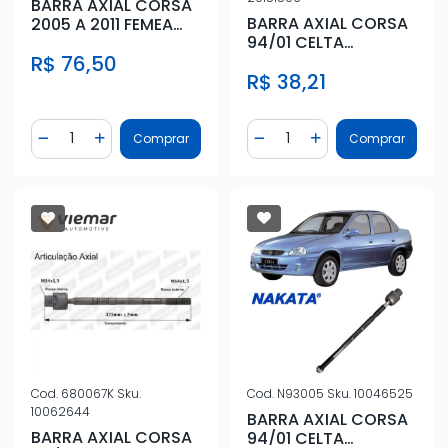
BARRA AXIAL CORSA
BARRA AXIAL CORSA
2005 A 2011 FEMEA
94/01 CELTA
MECANICO
MONTANA 11/ FEMEA
R$ 76,50
R$ 38,21
DIR MECANICA
Quantidade
Quantidade
Comprar
Comprar
Diminuir Quantidade
Adicionar Quantidade
Diminuir Quantidade
Adicionar Quantidad
Cod.
680067K
Sku.
Cod.
N93005
Sku.
10046525
10062644
BARRA AXIAL CORSA
BARRA AXIAL CORSA
94/01 CELTA