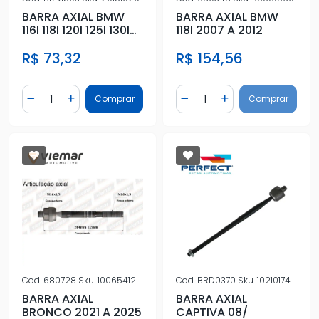
BARRA AXIAL BMW
BARRA AXIAL BMW
116I 118I 120I 125I 130I
118I 2007 A 2012
135I 316I 318I 320I
R$ 73,32
R$ 154,56
Quantidade
Quantidade
Comprar
Comprar
Diminuir Quantidade
Adicionar Quantidade
Diminuir Quantidade
Adicionar Quantidad
Cod.
680728
Sku.
10065412
Cod.
BRD0370
Sku.
10210174
BARRA AXIAL
BARRA AXIAL
BRONCO 2021 A 2025
CAPTIVA 08/