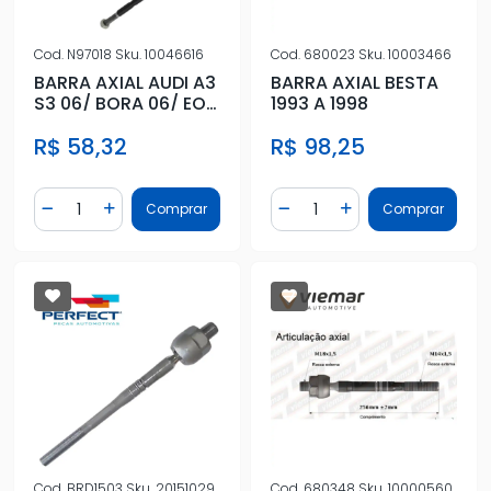
Cod.
N97018
Sku.
10046616
Cod.
680023
Sku.
10003466
BARRA AXIAL AUDI A3
BARRA AXIAL BESTA
S3 06/ BORA 06/ EOS
1993 A 1998
08/ GOLF 14/ JETTA 0
R$ 58,32
R$ 98,25
Quantidade
Quantidade
Comprar
Comprar
Diminuir Quantidade
Adicionar Quantidade
Diminuir Quantidade
Adicionar Quantidad
Cod.
BRD1503
Sku.
20151029
Cod.
680348
Sku.
10000560