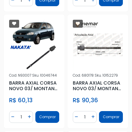
Comprar
Comprar
Diminuir Quantidade
Adicionar Quantidade
Diminuir Quantidade
Adicionar Quantidad
Cod.
N93007
Sku.
10046744
Cod.
680178
Sku.
10152279
BARRA AXIAL CORSA
BARRA AXIAL CORSA
NOVO 03/ MONTANA
NOVO 03/ MONTANA
04/05 FEMEA
04/05 FEMEA
R$ 60,13
R$ 90,36
MANUAL
MANUAL
Quantidade
Quantidade
Comprar
Comprar
Diminuir Quantidade
Adicionar Quantidade
Diminuir Quantidade
Adicionar Quantidad