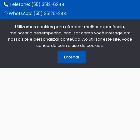
Telefone:
(55) 3512-6244
WhatsApp:
(55) 35126-244
CENTRAL AUTO PEÇAS - IJUÍ
Utilizamos cookies para oferecer melhor experiência,
melhorar o desempenho, analisar como você interage em
Telefone:
(55) 3333-6244
nosso site e personalizar conteúdo. Ao utilizar este site, você
concorda com o uso de cookies.
1
WhatsApp:
(55) 35126-244
Entendi
CENTRAL AUTO PEÇAS - PASSO FUNDO
Telefone:
(54) 2100-6244
WhatsApp:
(55) 35126-244
CENTRAL AUTO PEÇAS - CAXIAS DO SUL
Telefone:
(54) 3535-6844
WhatsApp:
(55) 35126-244
CENTRAL AUTO PEÇAS - ERECHIM