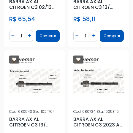
BARRA AXIAL
BARRA AXIAL
CITROEN C3 02/13
CITROEN C3 13/
MACHO
PEUGEOT 208 13/17
R$ 65,54
R$ 58,11
MACHO
Quantidade
Quantidade
Comprar
Comprar
Diminuir Quantidade
Adicionar Quantidade
Diminuir Quantidade
Adicionar Quantidad
Cod.
680543
Sku.
10211764
Cod.
680734
Sku.
10053115
BARRA AXIAL
BARRA AXIAL
CITROEN C3 13/
CITROEN C3 2023 A
PEUGEOT 208 13/17
2024