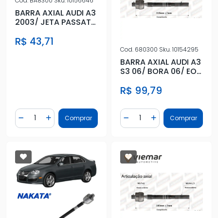
Cod.
BA8300
Sku.
10156646
BARRA AXIAL AUDI A3
2003/ JETA PASSAT
VARIANT 2005/
R$ 43,71
(ELETRO-
Cod.
680300
Sku.
10154295
BARRA AXIAL AUDI A3
S3 06/ BORA 06/ EOS
08/ GOLF 14/ JETTA 0
R$ 99,79
Quantidade
Quantidade
Comprar
Comprar
Diminuir Quantidade
Adicionar Quantidade
Diminuir Quantidade
Adicionar Quantidad