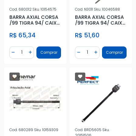
Cod.
680012
Sku.
10154575
Cod.
N3011
Sku.
10046588
BARRA AXIAL CORSA
BARRA AXIAL CORSA
/99 TIGRA 94/ CAIXA
/99 TIGRA 94/ CAIXA
SAGINAW DHB FEMEA
SAGINAW DHB FEMEA
R$ 65,34
R$ 51,60
Quantidade
Quantidade
Comprar
Comprar
Diminuir Quantidade
Adicionar Quantidade
Diminuir Quantidade
Adicionar Quantidad
Cod.
680289
Sku.
10159309
Cod.
BRD5605
Sku.
20151506