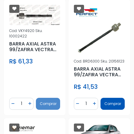
Cod.
VKY4920
Sku.
10002422
BARRA AXIAL ASTRA
99/ZAFIRA VECTRA
06/ C/ DIRECAO HID
R$ 61,33
TRW
Cod.
BRD6300
Sku.
20156123
BARRA AXIAL ASTRA
99/ZAFIRA VECTRA
06/ C/ DIRECAO HID
R$ 41,53
TRW
Quantidade
Quantidade
Comprar
Comprar
Diminuir Quantidade
Adicionar Quantidade
Diminuir Quantidade
Adicionar Quantidad