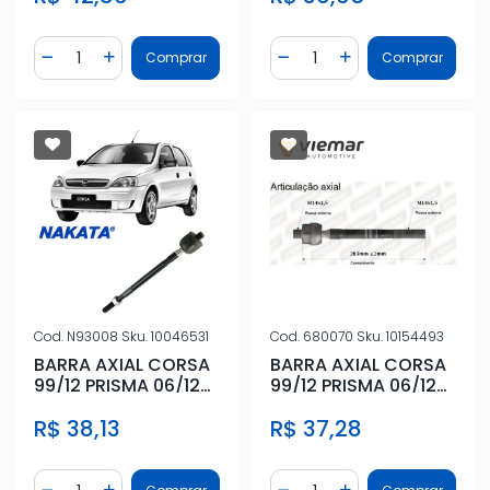
Quantidade
Quantidade
Comprar
Comprar
Diminuir Quantidade
Adicionar Quantidade
Diminuir Quantidade
Adicionar Quantidad
Cod.
N93008
Sku.
10046531
Cod.
680070
Sku.
10154493
BARRA AXIAL CORSA
BARRA AXIAL CORSA
99/12 PRISMA 06/12
99/12 PRISMA 06/12
MACHO DIR
MACHO DIR
R$ 38,13
R$ 37,28
HIDRAULICA
HIDRAULICA
Quantidade
Quantidade