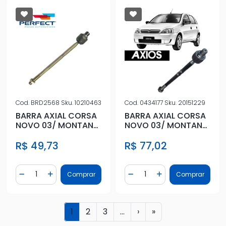
Cod.
BRD2568
Sku.
10210463
Cod.
0434177
Sku.
20151229
BARRA AXIAL CORSA
BARRA AXIAL CORSA
NOVO 03/ MONTANA
NOVO 03/ MONTANA
MERIVA HIDRAULICO
MERIVA HIDRAULICO
R$ 49,73
R$ 77,02
MACHO
MACHO
Quantidade
Quantidade
Comprar
Comprar
Diminuir Quantidade
Adicionar Quantidade
Diminuir Quantidade
Adicionar Quantidad
1
2
3
...
›
»