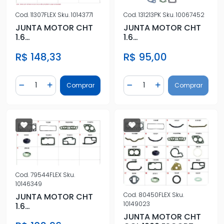
Cod.
11307FLEX
Sku.
10143771
Cod.
131213PK
Sku.
10067452
JUNTA MOTOR CHT
JUNTA MOTOR CHT
1.6
1.6
ALCOOL/GASOLINA
ALCOOL/GASOLINA
R$ 148,33
R$ 95,00
S/RETENTOR
S/RETENTOR
SUPERIOR
Quantidade
Quantidade
Comprar
Comprar
Diminuir Quantidade
Adicionar Quantidade
Diminuir Quantidade
Adicionar Quantidad
Cod.
79544FLEX
Sku.
10146349
Cod.
80450FLEX
Sku.
JUNTA MOTOR CHT
10149023
1.6
ALCOOL/GASOLINA
JUNTA MOTOR CHT