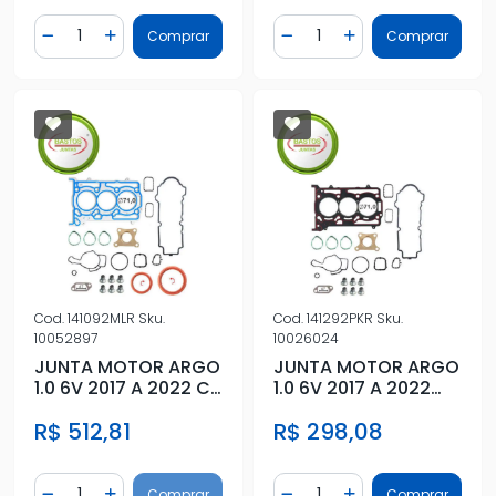
Quantidade
Quantidade
Comprar
Comprar
Diminuir Quantidade
Adicionar Quantidade
Diminuir Quantidade
Adicionar Quantidad
Cod.
141092MLR
Sku.
Cod.
141292PKR
Sku.
10052897
10026024
JUNTA MOTOR ARGO
JUNTA MOTOR ARGO
1.0 6V 2017 A 2022 C/
1.0 6V 2017 A 2022
RETENTOR METAL
SUP C/RETENTOR
R$ 512,81
R$ 298,08
FIBRA
Quantidade
Quantidade
Comprar
Comprar