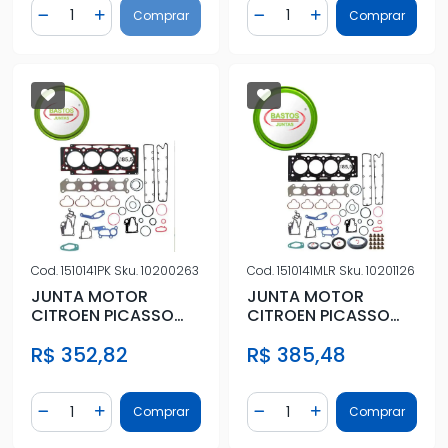
Quantidade
Quantidade
Comprar
Comprar
Diminuir Quantidade
Adicionar Quantidade
Diminuir Quantidade
Adicionar Quantidad
Cod.
1510141PK
Sku.
10200263
Cod.
1510141MLR
Sku.
10201126
JUNTA MOTOR
JUNTA MOTOR
CITROEN PICASSO
CITROEN PICASSO
2.0 16V 01/ FIBRA
2.0 16V 01/ METAL
R$ 352,82
R$ 385,48
S/RET
C/RET
Quantidade
Quantidade
Comprar
Comprar
Diminuir Quantidade
Adicionar Quantidade
Diminuir Quantidade
Adicionar Quantidad