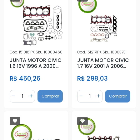
Cod.
1510161PK
Sku.
10000460
Cod.
1512171PK
Sku.
10003731
JUNTA MOTOR CIVIC
JUNTA MOTOR CIVIC
1.6 16V 1996 A 2000
1.7 16V 2001 A 2006
FIBRA S/ RET
SUP S/RET FIBRA
R$ 450,26
R$ 298,03
Quantidade
Quantidade
Comprar
Comprar
Diminuir Quantidade
Adicionar Quantidade
Diminuir Quantidade
Adicionar Quantidad