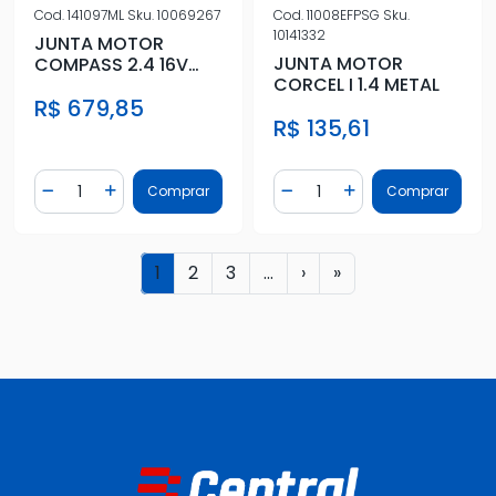
Cod.
141097ML
Sku.
10069267
Cod.
11008EFPSG
Sku.
10141332
JUNTA MOTOR
JUNTA MOTOR
COMPASS 2.4 16V
CORCEL I 1.4 METAL
2016 A 2020 METAL
R$ 679,85
S/RET
R$ 135,61
Quantidade
Quantidade
Comprar
Comprar
Diminuir Quantidade
Adicionar Quantidade
Diminuir Quantidade
Adicionar Quantidad
1
2
3
...
›
»