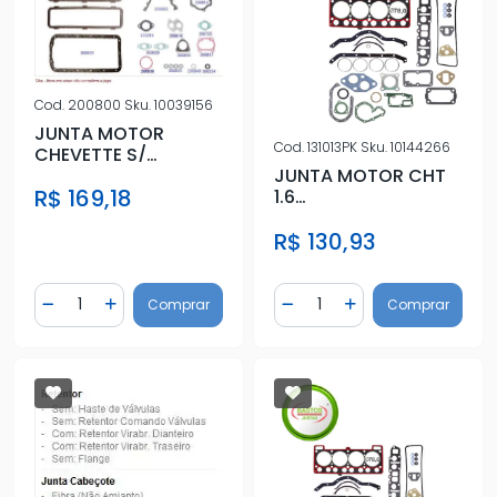
Cod.
200800
Sku.
10039156
JUNTA MOTOR
Cod.
131013PK
Sku.
10144266
CHEVETTE S/
RETENTOR GASOLINA
JUNTA MOTOR CHT
R$ 169,18
1.6
ALCOOL/GASOLINA
R$ 130,93
Quantidade
Quantidade
Comprar
Comprar
Diminuir Quantidade
Adicionar Quantidade
Diminuir Quantidade
Adicionar Quantidad