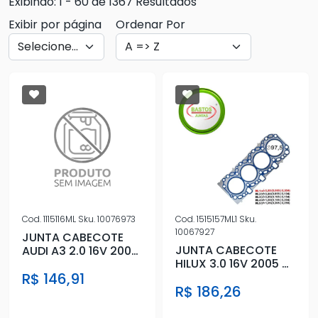
Exibindo: 1 - 60 de 1367 Resultados
Exibir por página
Ordenar Por
Cod.
1115116ML
Sku.
10076973
Cod.
1515157ML1
Sku.
10067927
JUNTA CABECOTE
JUNTA CABECOTE
AUDI A3 2.0 16V 2004
HILUX 3.0 16V 2005 A
A 2013 METAL
2015 METAL 1 PIC
R$ 146,91
R$ 186,26