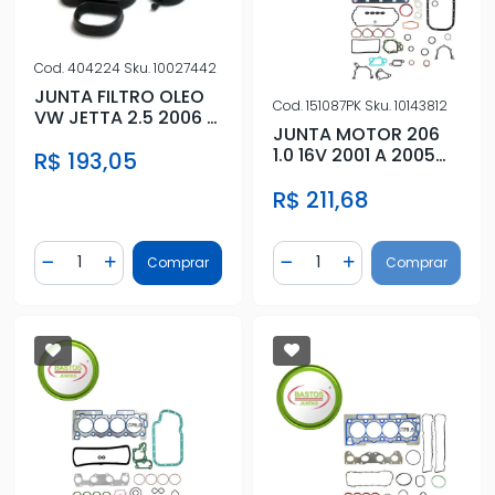
Cod.
404224
Sku.
10027442
JUNTA FILTRO OLEO
Cod.
151087PK
Sku.
10143812
VW JETTA 2.5 2006 A
JUNTA MOTOR 206
2014
1.0 16V 2001 A 2005
R$ 193,05
S/RETENTOR FIBRA
R$ 211,68
Quantidade
Quantidade
Comprar
Comprar
Diminuir Quantidade
Adicionar Quantidade
Diminuir Quantidade
Adicionar Quantidad