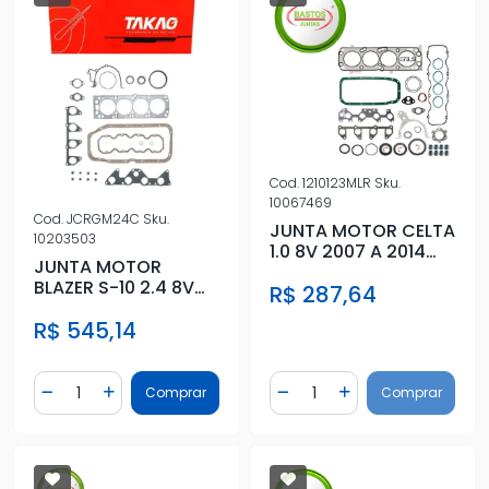
Cod.
1210123MLR
Sku.
10067469
Cod.
JCRGM24C
Sku.
JUNTA MOTOR CELTA
10203503
1.0 8V 2007 A 2014
JUNTA MOTOR
FLEX C/RET METAL
BLAZER S-10 2.4 8V
R$ 287,64
FLEX C/ RETENTOR
R$ 545,14
Quantidade
Quantidade
Comprar
Comprar
Diminuir Quantidade
Adicionar Quantidade
Diminuir Quantidade
Adicionar Quantidad