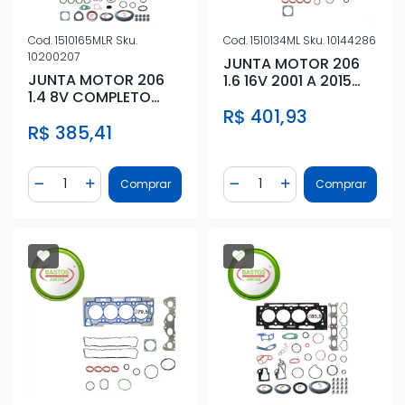
Cod.
1510165MLR
Sku.
Cod.
1510134ML
Sku.
10144286
10200207
JUNTA MOTOR 206
JUNTA MOTOR 206
1.6 16V 2001 A 2015
1.4 8V COMPLETO
METAL
METAL
R$ 401,93
R$ 385,41
Quantidade
Quantidade
Comprar
Comprar
Diminuir Quantidade
Adicionar Quantidade
Diminuir Quantidade
Adicionar Quantidad