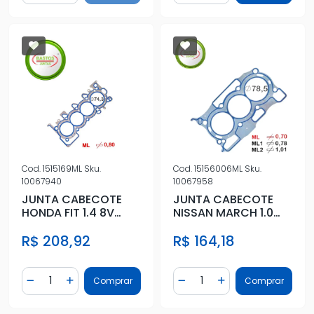
Cod.
1515169ML
Sku.
Cod.
15156006ML
Sku.
10067940
10067958
JUNTA CABECOTE
JUNTA CABECOTE
HONDA FIT 1.4 8V
NISSAN MARCH 1.0
2003 A 2008 METAL
12V 2015 ACIMA
R$ 208,92
R$ 164,18
METAL
Quantidade
Quantidade
Comprar
Comprar
Diminuir Quantidade
Adicionar Quantidade
Diminuir Quantidade
Adicionar Quantidad