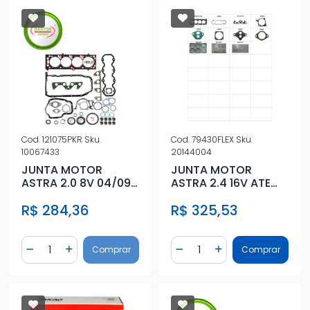
Cod.
121075PKR
Sku.
Cod.
79430FLEX
Sku.
10067433
20144004
JUNTA MOTOR
JUNTA MOTOR
ASTRA 2.0 8V 04/09
ASTRA 2.4 16V ATE
C/RETENTOR FIBRA
2005 SUPERIOR
R$ 284,36
R$ 325,53
CHAPA
Quantidade
Quantidade
Comprar
Comprar
Diminuir Quantidade
Adicionar Quantidade
Diminuir Quantidade
Adicionar Quantidad