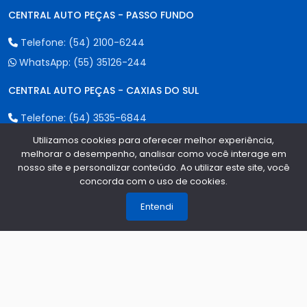
CENTRAL AUTO PEÇAS - PASSO FUNDO
Telefone:
(54) 2100-6244
WhatsApp:
(55) 35126-244
CENTRAL AUTO PEÇAS - CAXIAS DO SUL
Telefone:
(54) 3535-6844
WhatsApp:
(55) 35126-244
Utilizamos cookies para oferecer melhor experiência,
melhorar o desempenho, analisar como você interage em
CENTRAL AUTO PEÇAS - ERECHIM
nosso site e personalizar conteúdo. Ao utilizar este site, você
concorda com o uso de cookies.
1
Telefone:
(54) 2107-6244
Entendi
WhatsApp:
(55) 35126-244
Formas de Pagamento