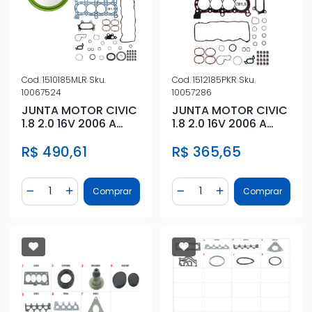
Cod.
1510185MLR
Sku.
Cod.
1512185PKR
Sku.
10067524
10057286
JUNTA MOTOR CIVIC
JUNTA MOTOR CIVIC
1.8 2.0 16V 2006 A
1.8 2.0 16V 2006 A
2023 METAL C/RET
2023 SUPERIOR
R$ 490,61
R$ 365,65
C/RET
Quantidade
Quantidade
Comprar
Comprar
Diminuir Quantidade
Adicionar Quantidade
Diminuir Quantidade
Adicionar Quantidad