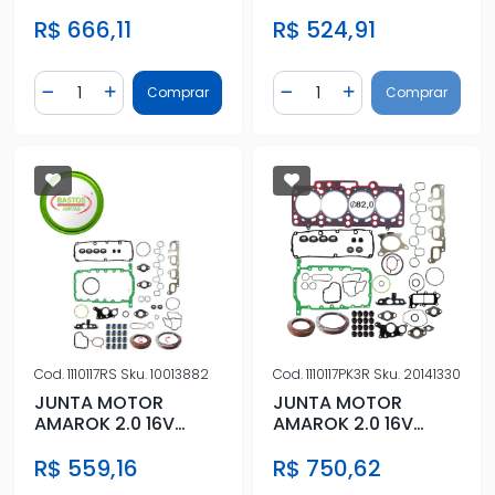
METAL S/RET
DIESEL 2010 A 2014
R$ 666,11
R$ 524,91
SUPERIOR C/RET
Quantidade
Quantidade
Comprar
Comprar
Diminuir Quantidade
Adicionar Quantidade
Diminuir Quantidade
Adicionar Quantidad
Cod.
1110117RS
Sku.
10013882
Cod.
1110117PK3R
Sku.
20141330
JUNTA MOTOR
JUNTA MOTOR
AMAROK 2.0 16V
AMAROK 2.0 16V
DIESEL C/RET
DIESEL C/RET FIBRA
R$ 559,16
R$ 750,62