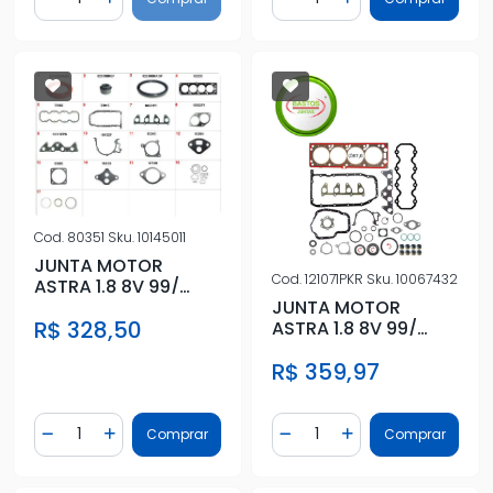
Diminuir Quantidade
Adicionar Quantidade
Diminuir Quantidade
Adicionar Quantidad
Cod.
80351
Sku.
10145011
JUNTA MOTOR
Cod.
121071PKR
Sku.
10067432
ASTRA 1.8 8V 99/
JUNTA MOTOR
C/RETENTOR
R$ 328,50
ASTRA 1.8 8V 99/
C/RETENTOR FIBRA
R$ 359,97
Quantidade
Quantidade
Comprar
Comprar
Diminuir Quantidade
Adicionar Quantidade
Diminuir Quantidade
Adicionar Quantidad