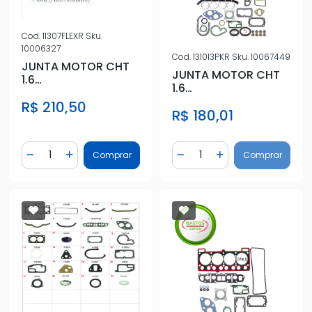
Cod.
11307FLEXR
Sku.
10006327
Cod.
131013PKR
Sku.
10067449
JUNTA MOTOR CHT
JUNTA MOTOR CHT
1.6
1.6
ALCOOL/GASOLINA
ALCOOL/GASOLINA
R$ 210,50
C/RETENTOR
R$ 180,01
C/RETENTOR
Quantidade
Quantidade
Comprar
Comprar
Diminuir Quantidade
Adicionar Quantidade
Diminuir Quantidade
Adicionar Quantidad