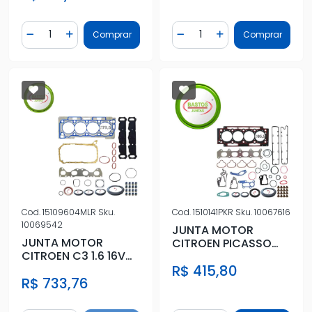
Quantidade
Quantidade
Comprar
Comprar
Diminuir Quantidade
Adicionar Quantidade
Diminuir Quantidade
Adicionar Quantidad
Cod.
15109604MLR
Sku.
Cod.
1510141PKR
Sku.
10067616
10069542
JUNTA MOTOR
JUNTA MOTOR
CITROEN PICASSO
CITROEN C3 1.6 16V
2.0 16V 01/ FIBRA
2005 ACIMA METAL
R$ 415,80
C/RET
R$ 733,76
C/ RETENTOR