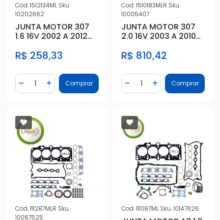
Cod.
1512134ML
Sku.
Cod.
1510183MLR
Sku.
10202662
10005407
JUNTA MOTOR 307
JUNTA MOTOR 307
1.6 16V 2002 A 2012
2.0 16V 2003 A 2010
SUPERIOR S/
METAL C/ RETENTOR
R$ 258,33
R$ 810,42
RETENTOR
Quantidade
Quantidade
Comprar
Comprar
Diminuir Quantidade
Adicionar Quantidade
Diminuir Quantidade
Adicionar Quantidad
Cod.
111287MLR
Sku.
Cod.
111087ML
Sku.
10147626
10067525