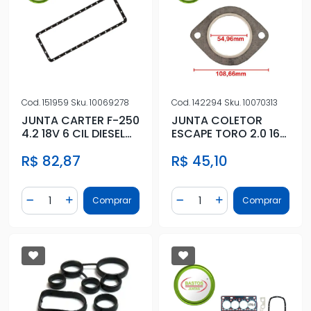
Cod.
151959
Sku.
10069278
Cod.
142294
Sku.
10070313
JUNTA CARTER F-250
JUNTA COLETOR
4.2 18V 6 CIL DIESEL
ESCAPE TORO 2.0 16V
1999 A 2006 FIBRA
DIESEL 2015 ACIMA
R$ 82,87
R$ 45,10
Quantidade
Quantidade
Comprar
Comprar
Diminuir Quantidade
Adicionar Quantidade
Diminuir Quantidade
Adicionar Quantidad