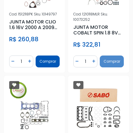
Cod.
1512118PK
Sku.
10149797
Cod.
1210118MLR
Sku.
10073252
JUNTA MOTOR CLIO
JUNTA MOTOR
1.6 16V 2000 A 2009
COBALT SPIN 1.8 8V
FIBRA S/RETENTOR
SUPERIOR CHAPA
R$ 260,88
R$ 322,81
COM RETENTOR
Quantidade
Quantidade
Comprar
Comprar
Diminuir Quantidade
Adicionar Quantidade
Diminuir Quantidade
Adicionar Quantidad