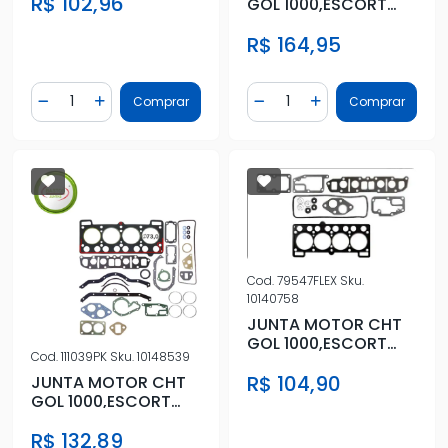
R$ 102,96
S/RETENTOR
GOL 1000,ESCORT
SUPERIOR
HOBBY
R$ 164,95
Quantidade
Quantidade
Comprar
Comprar
Diminuir Quantidade
Adicionar Quantidade
Diminuir Quantidade
Adicionar Quantidad
Cod.
79547FLEX
Sku.
10140758
JUNTA MOTOR CHT
GOL 1000,ESCORT
Cod.
111039PK
Sku.
10148539
HOBBY SUPERIOR
R$ 104,90
JUNTA MOTOR CHT
GOL 1000,ESCORT
HOBBY / SEM
R$ 132,89
RETENTOR