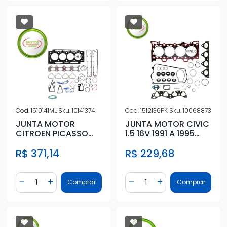
Cod.
1510141ML
Sku.
10141374
Cod.
1512136PK
Sku.
10068873
JUNTA MOTOR
JUNTA MOTOR CIVIC
CITROEN PICASSO
1.5 16V 1991 A 1995
2.0 16V 01/ METAL
SEM RETENTOR
R$ 371,14
R$ 229,68
S/RET
Quantidade
Quantidade
Comprar
Comprar
Diminuir Quantidade
Adicionar Quantidade
Diminuir Quantidade
Adicionar Quantidad