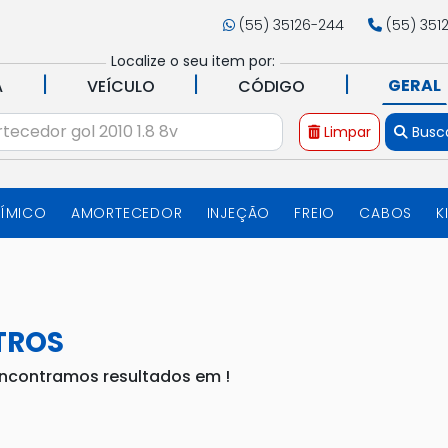
(55) 35126-244
(55) 351
Localize o seu item por:
|
|
|
GERAL
A
VEÍCULO
CÓDIGO
Limpar
Busc
UÍMICO
AMORTECEDOR
INJEÇÃO
FREIO
CABOS
K
TROS
ncontramos resultados em
!