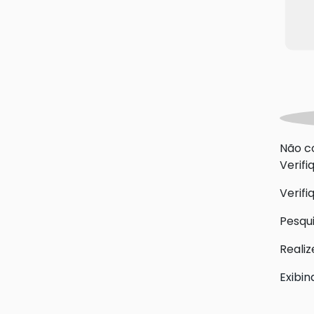
Não c
Verifi
Verif
Pesqu
Realiz
Exibin