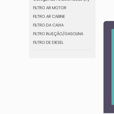
FILTRO AR MOTOR
FILTRO AR CABINE
FILTRO DA CAIXA
FILTRO INJEÇÃO/GASOLINA
FILTRO DE DIESEL
FILTRO ÓLEO DE MOTOR
FILTRO SECADOR AR-
CONDICIONADO
KIT FILTROS
FILTRO DESUMIDIFICADOR FREIO
FILTRO SISTEMA
ARREFECIMENTO
FILTRO SEPARADOR