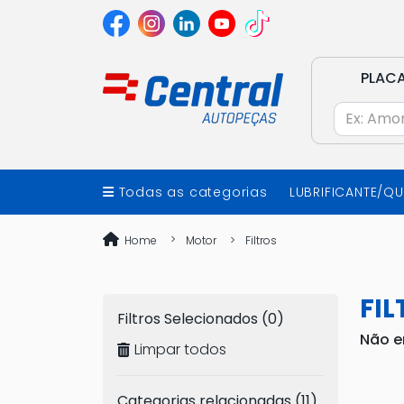
PLAC
Todas as categorias
LUBRIFICANTE/Q
Home
Motor
Filtros
FIL
Filtros Selecionados (0)
Não e
Limpar todos
Categorias relacionadas (11)