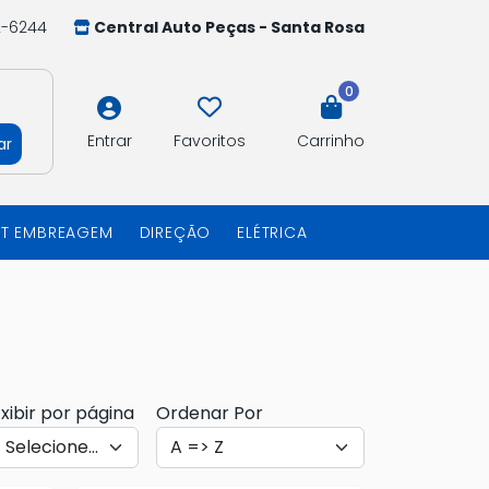
2-6244
Central Auto Peças - Santa Rosa
0
Entrar
Favoritos
Carrinho
ar
IT EMBREAGEM
DIREÇÃO
ELÉTRICA
xibir por página
Ordenar Por