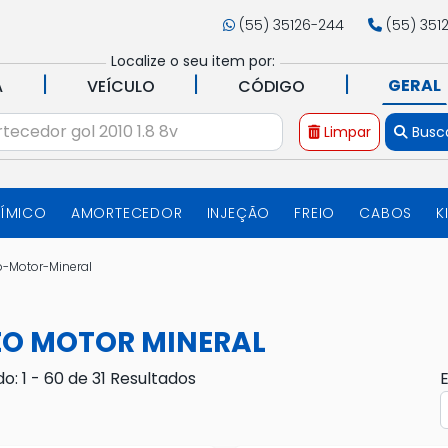
(55) 35126-244
(55) 351
Localize o seu item por:
|
|
|
GERAL
A
VEÍCULO
CÓDIGO
Limpar
Busc
UÍMICO
AMORTECEDOR
INJEÇÃO
FREIO
CABOS
K
o-Motor-Mineral
EO MOTOR MINERAL
do: 1 - 60 de 31 Resultados
E