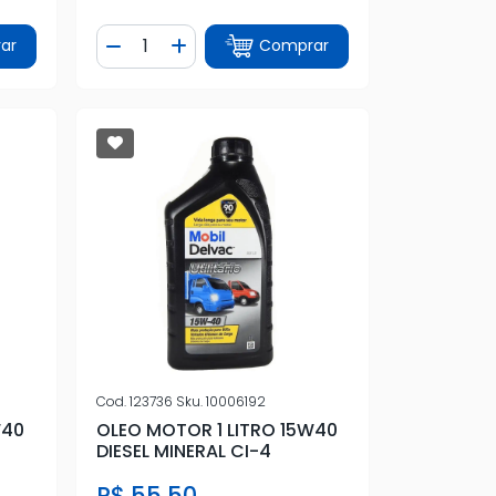
Quantidade
ar
Comprar
tidade
Diminuir Quantidade
Adicionar Quantidade
Cod.
123736
Sku.
10006192
W40
OLEO MOTOR 1 LITRO 15W40
DIESEL MINERAL CI-4
R$ 55,50