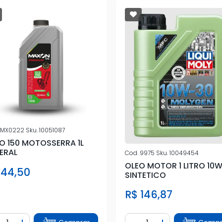
MX0222
Sku.
10051087
O 150 MOTOSSERRA 1L
ERAL
Cod.
9975
Sku.
10049454
OLEO MOTOR 1 LITRO 10
 44,50
SINTETICO
R$ 146,87
ntidade
Quantidade