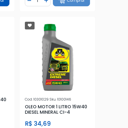
ar
Comprar
tidade
Diminuir Quantidade
Adicionar Quantidade
W40
Cod.
10301029
Sku.
10100146
OLEO MOTOR 1 LITRO 15W40
DIESEL MINERAL CI-4
R$ 34,69