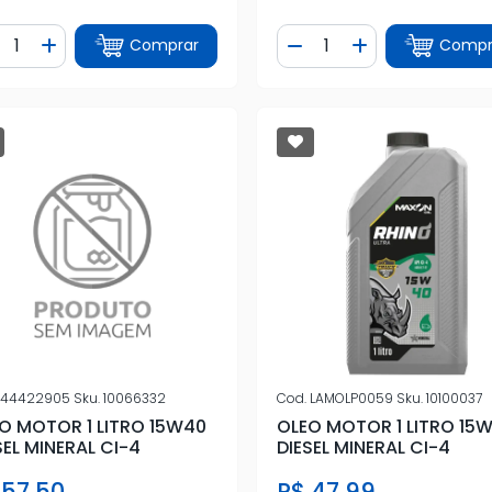
ntidade
Quantidade
Comprar
Compr
iminuir Quantidade
Adicionar Quantidade
Diminuir Quantidade
Adicionar Quan
44422905
Sku.
10066332
Cod.
LAMOLP0059
Sku.
10100037
O MOTOR 1 LITRO 15W40
OLEO MOTOR 1 LITRO 15
SEL MINERAL CI-4
DIESEL MINERAL CI-4
 57,50
R$ 47,99