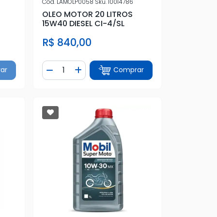
Cod.
LAMOLP0058
Sku.
10014786
OLEO MOTOR 20 LITROS
15W40 DIESEL CI-4/SL
R$ 840,00
Quantidade
ar
Comprar
tidade
Diminuir Quantidade
Adicionar Quantidade