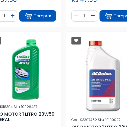
ntidade
Quantidade
Comprar
Compr
iminuir Quantidade
Adicionar Quantidade
Diminuir Quantidade
Adicionar Quan
1018304
Sku.
10026437
O MOTOR 1 LITRO 20W50
ERAL
Cod.
93307462
Sku.
10100027