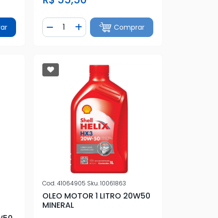
Quantidade
ar
Comprar
tidade
Diminuir Quantidade
Adicionar Quantidade
Cod.
41064905
Sku.
10061863
OLEO MOTOR 1 LITRO 20W50
MINERAL