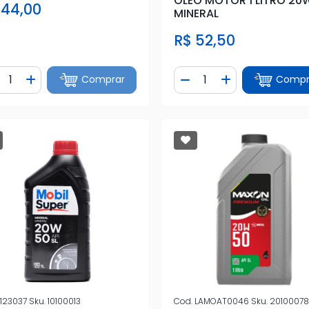
OLEO MOTOR 1 LITRO 20
 44,00
MINERAL
R$ 52,50
ntidade
Quantidade
Comprar
Compr
iminuir Quantidade
Adicionar Quantidade
Diminuir Quantidade
Adicionar Quan
123037
Sku.
10100013
Cod.
LAMOAT0046
Sku.
2010007