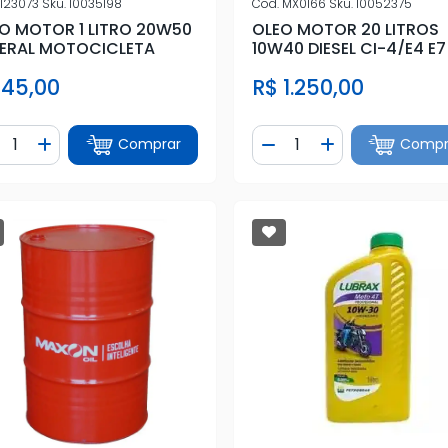
123073
Sku.
10035198
Cod.
MX0166
Sku.
10052375
O MOTOR 1 LITRO 20W50
OLEO MOTOR 20 LITROS
ERAL MOTOCICLETA
10W40 DIESEL CI-4/E4 E7
 45,00
R$ 1.250,00
ntidade
Quantidade
Comprar
Compr
iminuir Quantidade
Adicionar Quantidade
Diminuir Quantidade
Adicionar Quan