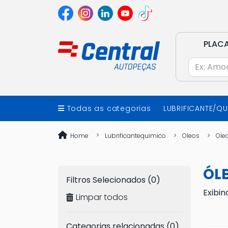
PLAC
Todas as categorias
LUBRIFICANTE/Q
Home
Lubrificantequimico
Oleos
Ole
ÓL
Filtros Selecionados (0)
Exibin
Limpar todos
Categorias relacionadas (0)