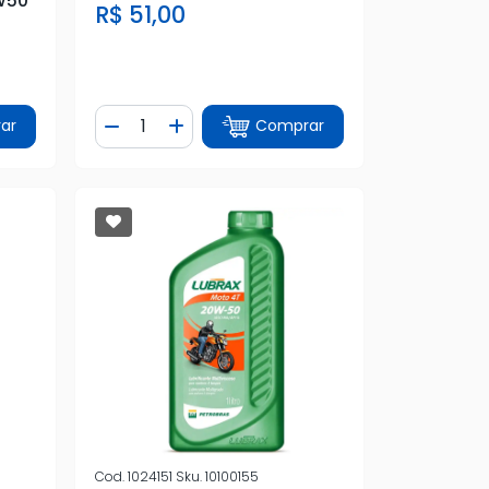
W50
R$ 51,00
Quantidade
ar
Comprar
tidade
Diminuir Quantidade
Adicionar Quantidade
8
Cod.
1024151
Sku.
10100155