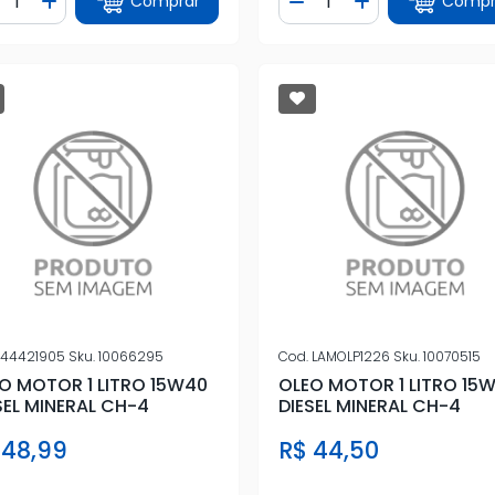
Comprar
Compr
iminuir Quantidade
Adicionar Quantidade
Diminuir Quantidade
Adicionar Quan
44421905
Sku.
10066295
Cod.
LAMOLP1226
Sku.
10070515
O MOTOR 1 LITRO 15W40
OLEO MOTOR 1 LITRO 15
SEL MINERAL CH-4
DIESEL MINERAL CH-4
 48,99
R$ 44,50