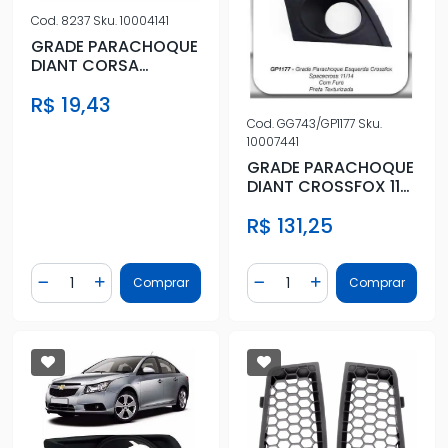
Cod.
8237
Sku.
10004141
GRADE PARACHOQUE
DIANT CORSA
CLASSIC 10/17 ESQ S/
R$ 19,43
FAROLETE
Cod.
GG743/GP1177
Sku.
10007441
GRADE PARACHOQUE
DIANT CROSSFOX 11/
ESQ C/FAROLETE
R$ 131,25
Quantidade
Quantidade
Comprar
Comprar
Diminuir Quantidade
Adicionar Quantidade
Diminuir Quantidade
Adicionar Quantidad