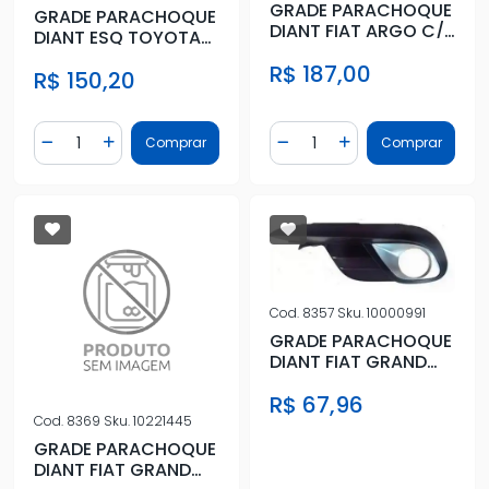
GRADE PARACHOQUE
GRADE PARACHOQUE
DIANT FIAT ARGO C/
DIANT ESQ TOYOTA
FAROLETE
COROLLA 18/ C/FURO
R$ 187,00
R$ 150,20
Quantidade
Quantidade
Comprar
Comprar
Diminuir Quantidade
Adicionar Quantidade
Diminuir Quantidade
Adicionar Quantidad
Cod.
8357
Sku.
10000991
GRADE PARACHOQUE
DIANT FIAT GRAND
SIENA 13/17 ESQ C/
R$ 67,96
FAROLET
Cod.
8369
Sku.
10221445
GRADE PARACHOQUE
DIANT FIAT GRAND