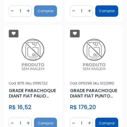
Quantidade
Quantidade
Comprar
Comprar
Diminuir Quantidade
Adicionar Quantidade
Diminuir Quantidade
Adicionar Quantidad
Cod.
8175
Sku.
10195722
Cod.
GP3298
Sku.
10221810
GRADE PARACHOQUE
GRADE PARACHOQUE
DIANT FIAT PALIO
DIANT FIAT PUNTO
ECONOMY 08/ ESQ
07/12 CENTRAL
R$ 16,52
R$ 176,20
S/FAROLETE
Quantidade
Quantidade
Comprar
Comprar
Diminuir Quantidade
Adicionar Quantidade
Diminuir Quantidade
Adicionar Quantidad