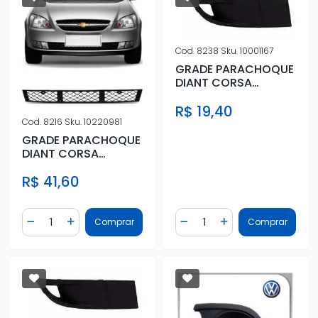
Cod.
8238
Sku.
10001167
GRADE PARACHOQUE
DIANT CORSA
CLASSIC 10/17 DIR S/
R$ 19,40
FAROLETE
Cod.
8216
Sku.
10220981
GRADE PARACHOQUE
DIANT CORSA
CLASSIC 10/17
R$ 41,60
CENTRAL
Quantidade
Quantidade
Comprar
Comprar
Diminuir Quantidade
Adicionar Quantidade
Diminuir Quantidade
Adicionar Quantidad