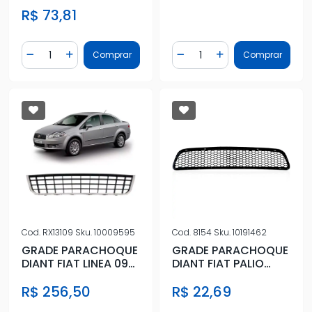
SIENA 13/17 CENTRAL
R$ 73,81
Quantidade
Quantidade
Comprar
Comprar
Diminuir Quantidade
Adicionar Quantidade
Diminuir Quantidade
Adicionar Quantidad
Cod.
RX13109
Sku.
10009595
Cod.
8154
Sku.
10191462
GRADE PARACHOQUE
GRADE PARACHOQUE
DIANT FIAT LINEA 09/
DIANT FIAT PALIO
INF CENTRAL (PRETO)
04/07 CENTRAL
R$ 256,50
R$ 22,69