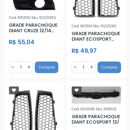
Cod.
RX12130
Sku.
10220352
GRADE PARACHOQUE
Cod.
EK0514
Sku.
10221260
DIANT CRUZE 12/14
GRADE PARACHOQUE
ESQ C/FAROLETE
DIANT ECOSPORT
R$ 55,04
PRETA SEDA
08/12 DIR CINZA
R$ 49,97
Quantidade
Quantidade
Comprar
Comprar
Diminuir Quantidade
Adicionar Quantidade
Diminuir Quantidade
Adicionar Quantidad
Cod.
GD2095
Sku.
10011021
GRADE PARACHOQUE
DIANT ECOSPORT 13/