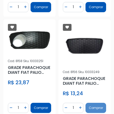
Quantidade
Quantidade
Comprar
Comprar
Diminuir Quantidade
Adicionar Quantidade
Diminuir Quantidade
Adicionar Quantidad
Cod.
8158
Sku.
10033251
GRADE PARACHOQUE
DIANT FIAT PALIO
Cod.
8156
Sku.
10033249
04/07 DIR C/
GRADE PARACHOQUE
R$ 23,87
FAROLETE
DIANT FIAT PALIO
04/07 DIR S/
R$ 13,24
FAROLETE
Quantidade
Quantidade
Comprar
Comprar
Diminuir Quantidade
Adicionar Quantidade
Diminuir Quantidade
Adicionar Quantidad