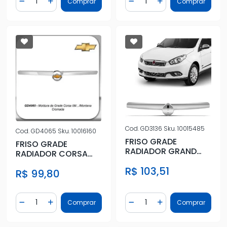
Comprar
Comprar
Diminuir Quantidade
Adicionar Quantidade
Diminuir Quantidade
Adicionar Quantidad
Cod.
GD3136
Sku.
10015485
Cod.
GD4065
Sku.
10016160
FRISO GRADE
FRISO GRADE
RADIADOR GRAND
RADIADOR CORSA
SIENA 13/ CROMADA
08/11 MONTANA 08/11
R$ 103,51
R$ 99,80
CROMADO C/ EM
Quantidade
Quantidade
Comprar
Comprar
Diminuir Quantidade
Adicionar Quantidade
Diminuir Quantidade
Adicionar Quantidad