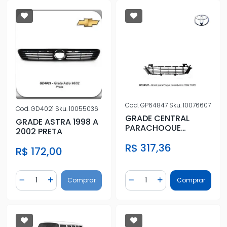
Cod.
GP64847
Sku.
10076607
Cod.
GD4021
Sku.
10055036
GRADE CENTRAL
GRADE ASTRA 1998 A
PARACHOQUE
2002 PRETA
TOYOTA HILUX SW4
R$ 317,36
2016 A 2020 INF
R$ 172,00
Quantidade
Quantidade
Comprar
Comprar
Diminuir Quantidade
Adicionar Quantidade
Diminuir Quantidade
Adicionar Quantidad