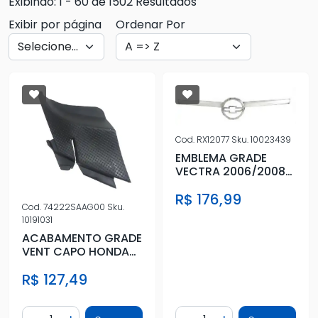
Exibindo: 1 - 60 de 1502 Resultados
Exibir por página
Ordenar Por
Cod.
RX12077
Sku.
10023439
EMBLEMA GRADE
VECTRA 2006/2008
CROMADA
R$ 176,99
Cod.
74222SAAG00
Sku.
10191031
ACABAMENTO GRADE
VENT CAPO HONDA
FIT 04/08 DIR
R$ 127,49
Quantidade
Quantidade