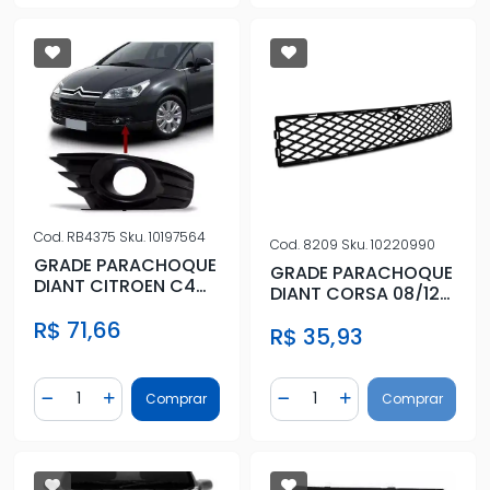
Cod.
RB4375
Sku.
10197564
Cod.
8209
Sku.
10220990
GRADE PARACHOQUE
GRADE PARACHOQUE
DIANT CITROEN C4
DIANT CORSA 08/12
PALLAS 06/12 ESQ C/
MONTANA
R$ 71,66
FAROLE
R$ 35,93
Quantidade
Quantidade
Comprar
Comprar
Diminuir Quantidade
Adicionar Quantidade
Diminuir Quantidade
Adicionar Quantidad