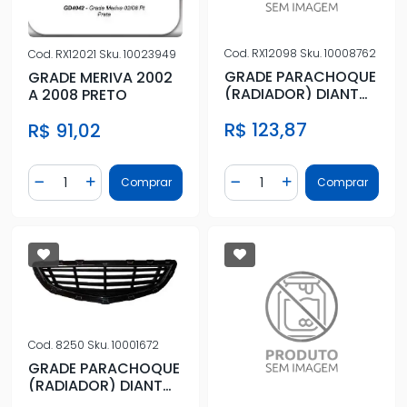
Cod.
RX12098
Sku.
10008762
Cod.
RX12021
Sku.
10023949
GRADE PARACHOQUE
GRADE MERIVA 2002
(RADIADOR) DIANT
A 2008 PRETO
ONIX PRISMA 13/16 INF
R$ 123,87
R$ 91,02
Quantidade
Quantidade
Comprar
Comprar
Diminuir Quantidade
Adicionar Quantidade
Diminuir Quantidade
Adicionar Quantidad
Cod.
8250
Sku.
10001672
GRADE PARACHOQUE
(RADIADOR) DIANT
ONIX PRISMA 13/16 INF