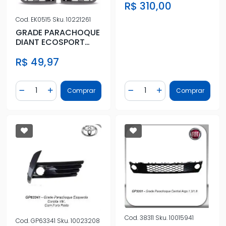
R$ 310,00
Cod.
EK0515
Sku.
10221261
GRADE PARACHOQUE
DIANT ECOSPORT
08/12 ESQ CINZA
R$ 49,97
Quantidade
Quantidade
Comprar
Comprar
Diminuir Quantidade
Adicionar Quantidade
Diminuir Quantidade
Adicionar Quantidad
Cod.
38311
Sku.
10015941
Cod.
GP63341
Sku.
10023208