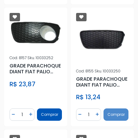
Cod.
8157
Sku.
10033252
GRADE PARACHOQUE
DIANT FIAT PALIO
Cod.
8155
Sku.
10033250
04/07 ESQ C/
GRADE PARACHOQUE
R$ 23,87
FAROLETE
DIANT FIAT PALIO
04/07 ESQ S/
R$ 13,24
FAROLETE
Quantidade
Quantidade
Comprar
Comprar
Diminuir Quantidade
Adicionar Quantidade
Diminuir Quantidade
Adicionar Quantidad