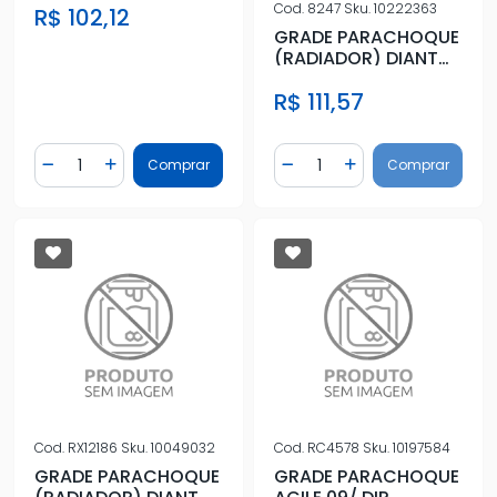
Cod.
8247
Sku.
10222363
R$ 102,12
C/FR
GRADE PARACHOQUE
(RADIADOR) DIANT
ONIX PRISMA 13/16
R$ 111,57
SUPERIOR
Quantidade
Quantidade
Comprar
Comprar
Diminuir Quantidade
Adicionar Quantidade
Diminuir Quantidade
Adicionar Quantidad
Cod.
RX12186
Sku.
10049032
Cod.
RC4578
Sku.
10197584
GRADE PARACHOQUE
GRADE PARACHOQUE