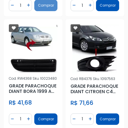
Quantidade
Quantidade
Comprar
Comprar
Diminuir Quantidade
Adicionar Quantidade
Diminuir Quantidade
Adicionar Quantidad
Cod.
RW4368
Sku.
10023480
Cod.
RB4376
Sku.
10197563
GRADE PARACHOQUE
GRADE PARACHOQUE
DIANT BORA 1999 A
DIANT CITROEN C4
2007 ESQ SEM FURO
PALLAS 06/12 DIR C/
R$ 41,68
R$ 71,66
FAROLE
Quantidade
Quantidade
Comprar
Comprar
Diminuir Quantidade
Adicionar Quantidade
Diminuir Quantidade
Adicionar Quantidad