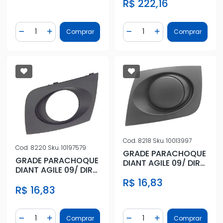
R$ 222,16
C/SENSOR
Quantidade
Quantidade
Comprar
Comprar
Diminuir Quantidade
Adicionar Quantidade
Diminuir Quantidade
Adicionar Quantidad
Cod.
8218
Sku.
10013997
Cod.
8220
Sku.
10197579
GRADE PARACHOQUE
GRADE PARACHOQUE
DIANT AGILE 09/ DIR
DIANT AGILE 09/ DIR
S/ FAROLETE
C/ FAROLETE
R$ 16,83
R$ 16,83
Quantidade
Quantidade
Comprar
Comprar
Diminuir Quantidade
Adicionar Quantidade
Diminuir Quantidade
Adicionar Quantidad