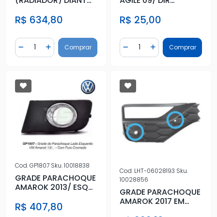
(RADIADOR) DIANT
AGILE 09/ DIR
ONIX PRISMA 17/ INF
S/FAROLETE
R$ 634,80
R$ 25,00
C/FRIS
Quantidade
Quantidade
Comprar
Comprar
Diminuir Quantidade
Adicionar Quantidade
Diminuir Quantidade
Adicionar Quantidad
Cod.
GP1807
Sku.
10018838
Cod.
LHT-06028193
Sku.
GRADE PARACHOQUE
10028856
AMAROK 2013/ ESQ
GRADE PARACHOQUE
CROMADO
AMAROK 2017 EM
R$ 407,80
DIANTE ESQUERDO