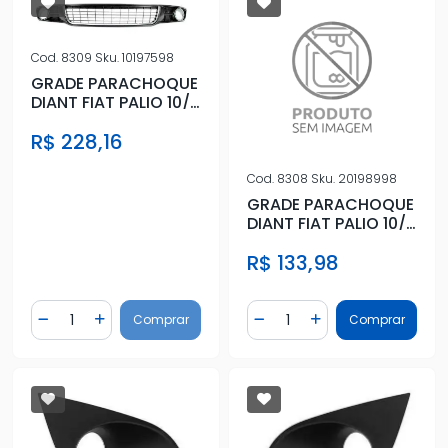
Cod.
8309
Sku.
10197598
GRADE PARACHOQUE
DIANT FIAT PALIO 10/
SIENA STRADA 08/
R$ 228,16
CEN
Cod.
8308
Sku.
20198998
GRADE PARACHOQUE
DIANT FIAT PALIO 10/
SIENA STRADA 08/
R$ 133,98
CEN
Quantidade
Quantidade
Comprar
Comprar
Diminuir Quantidade
Adicionar Quantidade
Diminuir Quantidade
Adicionar Quantidad