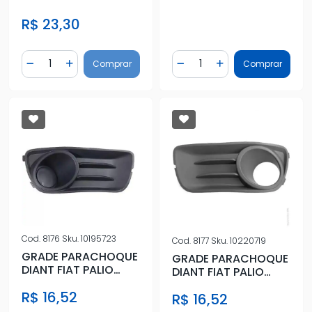
ECONOMY 08/
R$ 23,30
CENTRAL
Quantidade
Quantidade
Comprar
Comprar
Diminuir Quantidade
Adicionar Quantidade
Diminuir Quantidade
Adicionar Quantidad
Cod.
8176
Sku.
10195723
Cod.
8177
Sku.
10220719
GRADE PARACHOQUE
GRADE PARACHOQUE
DIANT FIAT PALIO
DIANT FIAT PALIO
ECONOMY 08/ DIR S/
ECONOMY 08/ ESQ
R$ 16,52
FAROLET
R$ 16,52
C/ FAROLET