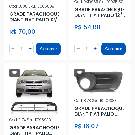
Cod.
RX13065
Sku.
10035152
Cod.
J808
Sku.
10005809
GRADE PARACHOQUE
GRADE PARACHOQUE
DIANT FIAT PALIO 12/
DIANT FIAT PALIO 12/
SUPERIOR
SUPERIOR
R$ 54,80
R$ 70,00
Quantidade
Quantidade
Comprar
Comprar
Diminuir Quantidade
Adicionar Quantidade
Diminuir Quantidade
Adicionar Quantidad
Cod.
8178
Sku.
10007383
GRADE PARACHOQUE
DIANT FIAT PALIO
ECONOMY 08/ DIR C/
Cod.
8174
Sku.
10195938
R$ 16,07
FAROLET
GRADE PARACHOQUE
DIANT FIAT PALIO