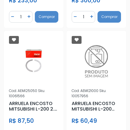
R$ 233,00
R$ 300,00
Quantidade
Quantidade
Comprar
Comprar
Diminuir Quantidade
Adicionar Quantidade
Diminuir Quantidade
Adicionar Quantidad
Cod.
AEMI25050
Sku.
Cod.
AEMI21000
Sku.
10061566
10057956
ARRUELA ENCOSTO
ARRUELA ENCOSTO
MITSUBISHI L-200 2.5
MITSUBISHI L-200
8V DIESEL 050
TRITON 2.4 2017
R$ 87,50
R$ 60,49
ACIMA