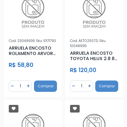
Cod.
23049936
Sku.
10171793
Cod.
AETO25STD
Sku.
10048995
ARRUELA ENCOSTO
ARRUELA ENCOSTO
ROLAMENTO ARVORE
TOYOTA HILUX 2.8 8V
PRIMARIA CAIXA S-10
3L 1992 A 2001
R$ 58,80
4X4
R$ 120,00
Quantidade
Quantidade
Comprar
Comprar
Diminuir Quantidade
Adicionar Quantidade
Diminuir Quantidade
Adicionar Quantidad