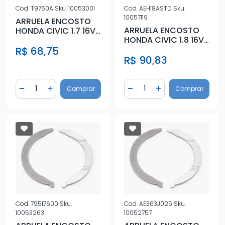
Cod.
T9760A
Sku.
10053001
Cod.
AEH18ASTD
Sku.
10057119
ARRUELA ENCOSTO
ARRUELA ENCOSTO
HONDA CIVIC 1.7 16V
HONDA CIVIC 1.8 16V
D17Z2 D17Z3
2006/ STD
R$ 68,75
R$ 90,83
Quantidade
Quantidade
Comprar
Comprar
Diminuir Quantidade
Adicionar Quantidade
Diminuir Quantidade
Adicionar Quantidad
Cod.
79517600
Sku.
Cod.
AE363J025
Sku.
10053263
10052757