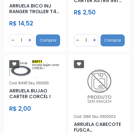
CARTER ASTRA 99/
ARRUELA BICO INJ
CORSA 02/ (ANEL
RANGER TROLLER T4
R$ 2,50
BORRACHA)
3.0 2005 A 2011
R$ 14,52
Quantidade
Quantidade
Comprar
Comprar
Diminuir Quantidade
Adicionar Quantidade
Diminuir Quantidade
Adicionar Quantidad
Cod.
84911
Sku.
10130113
ARRUELA BUJAO
CARTER CORCEL I
R$ 2,00
Cod.
2186
Sku.
10130002
ARRUELA CABECOTE
FUSCA