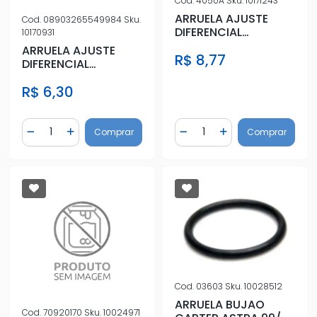
Cod.
4050A
Sku.
10171243
ARRUELA AJUSTE
Cod.
08903265549984
Sku.
DIFERENCIAL
10170931
CHEVETTE SOB
ARRUELA AJUSTE
R$ 8,77
MEDIDA 0,2MM
DIFERENCIAL
CHEVETTE ( STD
R$ 6,30
0.232MM
Quantidade
Quantidade
Comprar
Comprar
Diminuir Quantidade
Adicionar Quantidade
Diminuir Quantidade
Adicionar Quantidad
Cod.
03603
Sku.
10028512
ARRUELA BUJAO
Cod.
70920170
Sku.
10024971