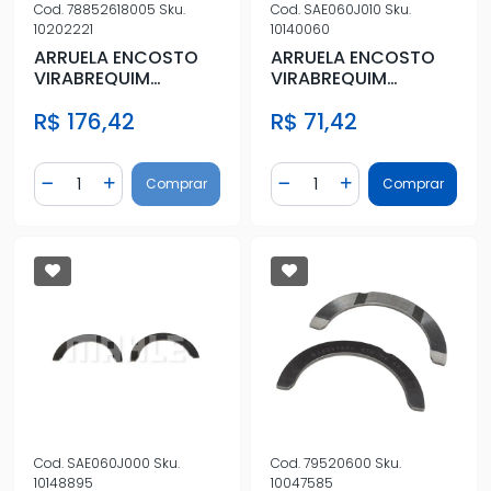
Cod.
78852618005
Sku.
Cod.
SAE060J010
Sku.
10202221
10140060
ARRUELA ENCOSTO
ARRUELA ENCOSTO
VIRABREQUIM
VIRABREQUIM
CORCEL I STD
CORCEL II 0,10
R$ 176,42
R$ 71,42
Quantidade
Quantidade
Comprar
Comprar
Diminuir Quantidade
Adicionar Quantidade
Diminuir Quantidade
Adicionar Quantidad
Cod.
SAE060J000
Sku.
Cod.
79520600
Sku.
10148895
10047585