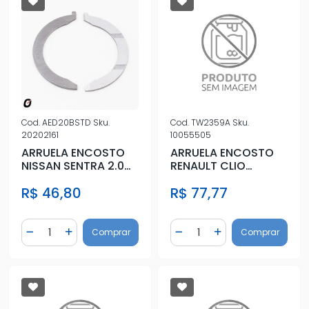
Cod.
AED20BSTD
Sku.
Cod.
TW2359A
Sku.
20202161
10055505
ARRUELA ENCOSTO
ARRUELA ENCOSTO
NISSAN SENTRA 2.0
RENAULT CLIO
16V 13/16 STD
SCENIC 1.6 16V 0,25
R$ 46,80
R$ 77,77
Quantidade
Quantidade
Comprar
Comprar
Diminuir Quantidade
Adicionar Quantidade
Diminuir Quantidade
Adicionar Quantidad