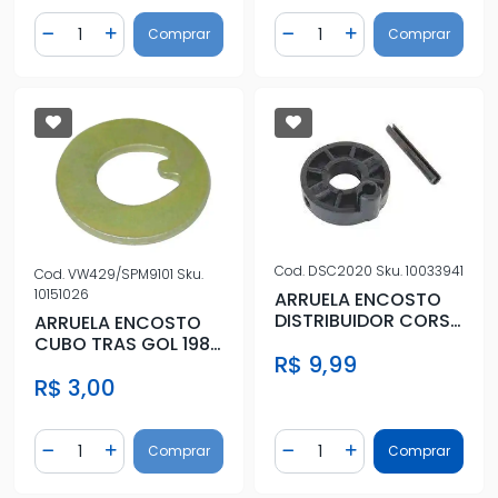
Quantidade
Quantidade
Comprar
Comprar
Diminuir Quantidade
Adicionar Quantidade
Diminuir Quantidade
Adicionar Quantidad
Cod.
DSC2020
Sku.
10033941
Cod.
VW429/SPM9101
Sku.
10151026
ARRUELA ENCOSTO
DISTRIBUIDOR CORSA
ARRUELA ENCOSTO
1.0 EFI EMBREAGEM
CUBO TRAS GOL 1984
R$ 9,99
A 2014
R$ 3,00
Quantidade
Quantidade
Comprar
Comprar
Diminuir Quantidade
Adicionar Quantidade
Diminuir Quantidade
Adicionar Quantidad