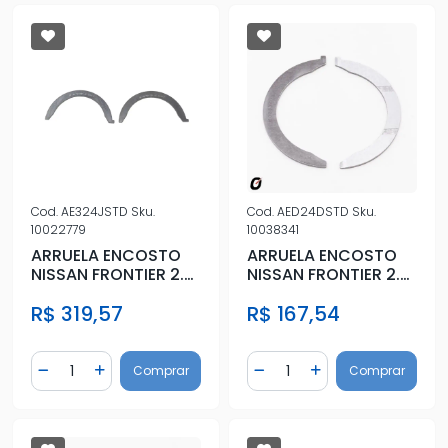
Cod.
AE324JSTD
Sku.
Cod.
AED24DSTD
Sku.
10022779
10038341
ARRUELA ENCOSTO
ARRUELA ENCOSTO
NISSAN FRONTIER 2.5
NISSAN FRONTIER 2.5
16V YD25ETI 2008 A
16V YD25ETI 2008 A
R$ 319,57
R$ 167,54
2012
2012
Quantidade
Quantidade
Comprar
Comprar
Diminuir Quantidade
Adicionar Quantidade
Diminuir Quantidade
Adicionar Quantidad