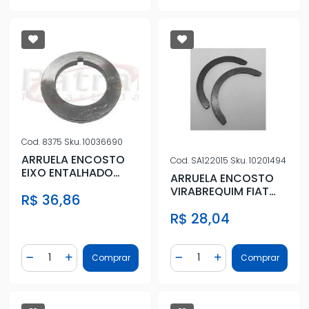
Cod.
8375
Sku.
10036690
ARRUELA ENCOSTO
Cod.
SA122015
Sku.
10201494
EIXO ENTALHADO
ARRUELA ENCOSTO
TOYOTA
VIRABREQUIM FIAT
R$ 36,86
BANDEIRANTE 81
TEMPRA 2.0 8/16V
R$ 28,04
92/00 0,15
Quantidade
Quantidade
Comprar
Comprar
Diminuir Quantidade
Adicionar Quantidade
Diminuir Quantidade
Adicionar Quantidad