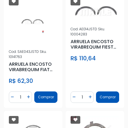
Cod.
AE014JSTD
Sku.
10004283
ARRUELA ENCOSTO
VIRABREQUIM FIESTA
KA 1.0 1.3 ZETEC STD
Cod.
SAE043JSTD
Sku.
R$ 110,64
10141763
ARRUELA ENCOSTO
VIRABREQUIM FIAT
TODOS STD
R$ 62,30
Quantidade
Quantidade
Comprar
Comprar
Diminuir Quantidade
Adicionar Quantidade
Diminuir Quantidade
Adicionar Quantidad