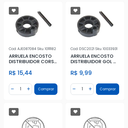
Cod.
AJE087084
Sku.
10111182
Cod.
DSC2021
Sku.
10033931
ARRUELA ENCOSTO
ARRUELA ENCOSTO
DISTRIBUIDOR CORSA
DISTRIBUIDOR GOL MI
1.0 EFI EMBREAGEM
EMBREAGEM
R$ 15,44
R$ 9,99
Quantidade
Quantidade
Comprar
Comprar
Diminuir Quantidade
Adicionar Quantidade
Diminuir Quantidade
Adicionar Quantidad