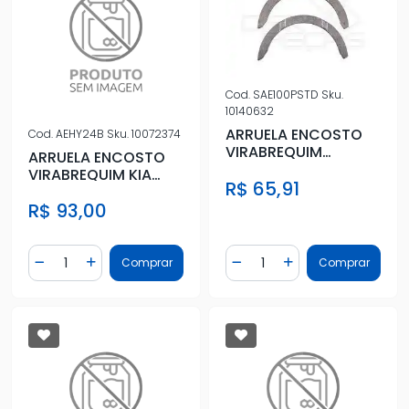
Cod.
SAE100PSTD
Sku.
10140632
ARRUELA ENCOSTO
Cod.
AEHY24B
Sku.
10072374
VIRABREQUIM
ARRUELA ENCOSTO
PASSAT STD 2 PCS
VIRABREQUIM KIA
R$ 65,91
SPORTAGE 2.0 2011 A
R$ 93,00
2016
Quantidade
Quantidade
Comprar
Comprar
Diminuir Quantidade
Adicionar Quantidade
Diminuir Quantidade
Adicionar Quantidad