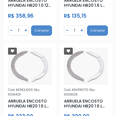
ARRUELA ENCOSTO
ARRUELA ENCOSTO
HYUNDAI HB20 1.0 12V
HYUNDAI HB20 1.6 L
2012 A 2019 STD
16V 2012 A 2019 0,50
R$ 358,96
R$ 135,15
Quantidade
Quantidade
Comprar
Comprar
Diminuir Quantidade
Adicionar Quantidade
Diminuir Quantidade
Adicionar Quantidad
Cod.
AE363J000
Sku.
Cod.
AEHY16STD
Sku.
10064121
10036126
ARRUELA ENCOSTO
ARRUELA ENCOSTO
HYUNDAI HB20 1.6 L
HYUNDAI HB20 1.6 L
16V 2012 A 2019 STD
16V DOHC L4 2012 A
2019