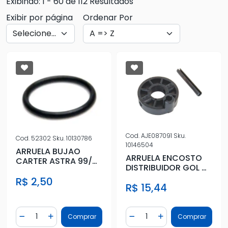
Exibindo: 1 - 60 de 112 Resultados
Exibir por página
Ordenar Por
Cod.
AJE087091
Sku.
Cod.
52302
Sku.
10130786
10146504
ARRUELA BUJAO
ARRUELA ENCOSTO
CARTER ASTRA 99/
DISTRIBUIDOR GOL MI
CORSA 02/ (ANEL
EMBREAGEM
R$ 2,50
BORRACHA)
R$ 15,44
Quantidade
Quantidade
Comprar
Comprar
Diminuir Quantidade
Adicionar Quantidade
Diminuir Quantidade
Adicionar Quantidad