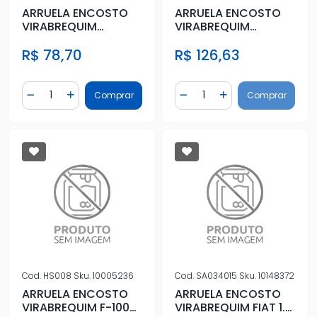
ARRUELA ENCOSTO
ARRUELA ENCOSTO
VIRABREQUIM
VIRABREQUIM
CORCEL II STD
COROLLA 2.0 16V
R$ 78,70
R$ 126,63
2008 A 2013
Quantidade
Quantidade
Comprar
Comprar
Diminuir Quantidade
Adicionar Quantidade
Diminuir Quantidade
Adicionar Quantidad
Cod.
HS008
Sku.
10005236
Cod.
SA034015
Sku.
10148372
ARRUELA ENCOSTO
ARRUELA ENCOSTO
VIRABREQUIM F-1000
VIRABREQUIM FIAT 1.5