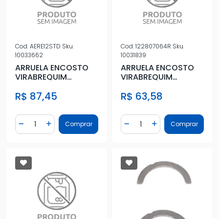
Cod.
AERE12STD
Sku.
Cod.
122807064R
Sku.
10033662
10031839
ARRUELA ENCOSTO
ARRUELA ENCOSTO
VIRABREQUIM
VIRABREQUIM
RENAULT CLIO 1.6 8V
RENAULT SANDERO 1.0
R$ 87,45
R$ 63,58
12V 2016/
Quantidade
Quantidade
Comprar
Comprar
Diminuir Quantidade
Adicionar Quantidade
Diminuir Quantidade
Adicionar Quantidad