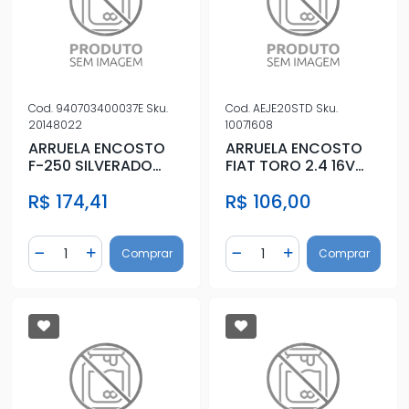
Cod.
940703400037E
Sku.
Cod.
AEJE20STD
Sku.
20148022
10071608
ARRUELA ENCOSTO
ARRUELA ENCOSTO
F-250 SILVERADO
FIAT TORO 2.4 16V
4CIL/6CIL MOTOR
TIGERSHARK 2016 A
R$ 174,41
R$ 106,00
MWM SPRINT 4
2020 STD
Quantidade
Quantidade
Comprar
Comprar
Diminuir Quantidade
Adicionar Quantidade
Diminuir Quantidade
Adicionar Quantidad