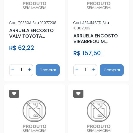
Cod.
T9330A
Sku.
10077238
Cod.
AEAU14STD
Sku.
10002303
ARRUELA ENCOSTO
ARRUELA ENCOSTO
VALV TOYOTA
VIRABREQUIM
COROLLA 1.6 1.8 16V
AMAROK 2.0 16V 10/
R$ 62,22
03/ MOTOR (1
R$ 157,50
STD
Quantidade
Quantidade
Comprar
Comprar
Diminuir Quantidade
Adicionar Quantidade
Diminuir Quantidade
Adicionar Quantidad