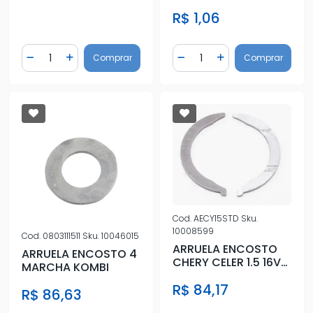
10,5X21X2,5MM
R$ 1,06
Quantidade
Quantidade
Comprar
Comprar
Diminuir Quantidade
Adicionar Quantidade
Diminuir Quantidade
Adicionar Quantidad
Cod.
AECY15STD
Sku.
10008599
Cod.
0803111511
Sku.
10046015
ARRUELA ENCOSTO
ARRUELA ENCOSTO 4
CHERY CELER 1.5 16V
MARCHA KOMBI
12/
R$ 84,17
R$ 86,63