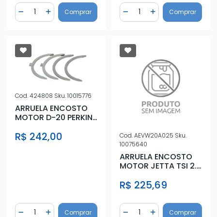
Quantidade
Quantidade
Comprar
Comprar
Diminuir Quantidade
Adicionar Quantidade
Diminuir Quantidade
Adicionar Quantidad
Cod.
424808
Sku.
10015776
ARRUELA ENCOSTO
MOTOR D-20 PERKINS
STD ( MOTORES 4236
R$ 242,00
Q20B 4
Cod.
AEVW20A025
Sku.
10075640
ARRUELA ENCOSTO
MOTOR JETTA TSI 2.0
16V 0,25
R$ 225,69
Quantidade
Quantidade
Comprar
Comprar
Diminuir Quantidade
Adicionar Quantidade
Diminuir Quantidade
Adicionar Quantidad