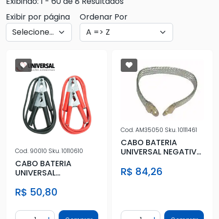
Exibindo: 1 - 60 de 8 Resultados
Exibir por página
Ordenar Por
Cod.
AM35050
Sku.
10111461
CABO BATERIA
UNIVERSAL NEGATIVO
Cod.
90010
Sku.
10110610
50 CM
CABO BATERIA
R$ 84,26
UNIVERSAL
C/GRAMPO (CABO
R$ 50,80
PONTE)
Quantidade
Quantidade