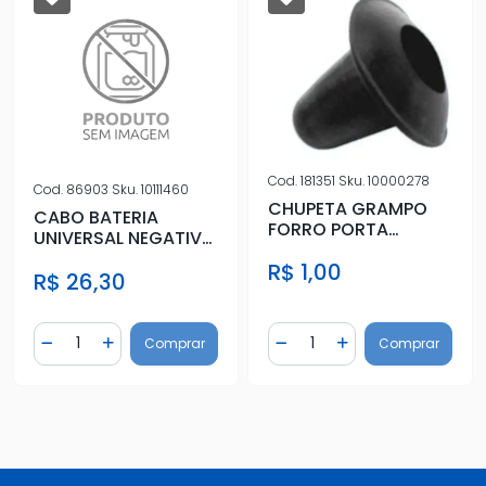
Cod.
181351
Sku.
10000278
Cod.
86903
Sku.
10111460
CHUPETA GRAMPO
CABO BATERIA
FORRO PORTA
UNIVERSAL NEGATIVO
FUSCA,BRASILIA
40 CM
R$ 1,00
R$ 26,30
Quantidade
Quantidade
Comprar
Comprar
Diminuir Quantidade
Adicionar Quantidade
Diminuir Quantidade
Adicionar Quantidad