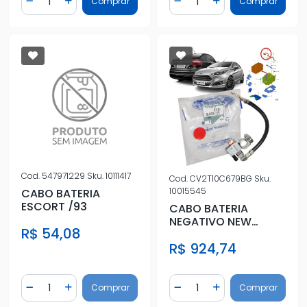
Comprar
Comprar
Diminuir Quantidade
Adicionar Quantidade
Diminuir Quantidade
Adicionar Quantidad
Cod.
547971229
Sku.
10111417
Cod.
CV2T10C679BG
Sku.
10015545
CABO BATERIA
ESCORT /93
CABO BATERIA
NEGATIVO NEW
R$ 54,08
FIESTA 2014 A 2019
R$ 924,74
(COM SENSOR)
Quantidade
Quantidade
Comprar
Comprar
Diminuir Quantidade
Adicionar Quantidade
Diminuir Quantidade
Adicionar Quantidad