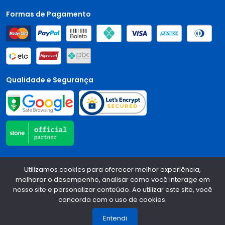
Formas de Pagamento
Qualidade e Segurança
Central Auto Peças - CNPJ:
90.196.999/0001-89
Todos os
Utilizamos cookies para oferecer melhor experiência,
direitos reservados.
2026
melhorar o desempenho, analisar como você interage em
nosso site e personalizar conteúdo. Ao utilizar este site, você
Desenvolvido Por:
concorda com o uso de cookies.
1
Entendi