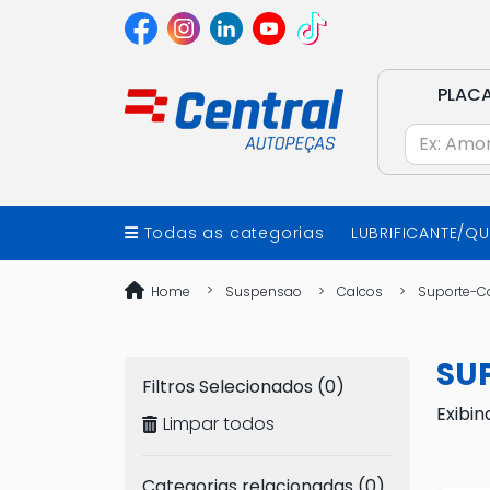
PLAC
Todas as categorias
LUBRIFICANTE/Q
Home
Suspensao
Calcos
Suporte-C
SU
Filtros Selecionados (0)
Exibin
Limpar todos
Categorias relacionadas (0)