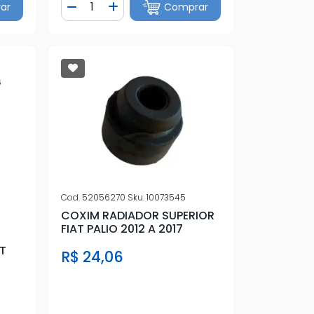
Quantidade
ar
Comprar
tidade
Diminuir Quantidade
Adicionar Quantidade
Cod.
52056270
Sku.
10073545
COXIM RADIADOR SUPERIOR
FIAT PALIO 2012 A 2017
T
R$ 24,06