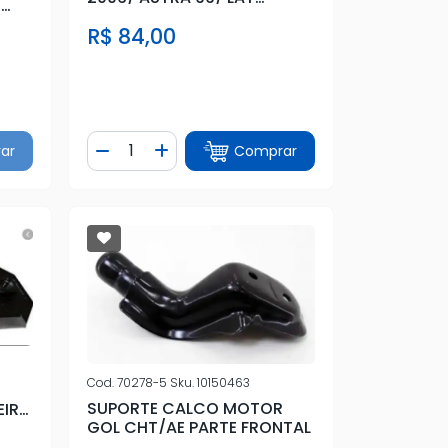
X
(BORRACHA)
R$ 84,00
Quantidade
ar
Comprar
tidade
Diminuir Quantidade
Adicionar Quantidade
Cod.
70278-5
Sku.
10150463
R
SUPORTE CALCO MOTOR
EIRO
GOL CHT/AE PARTE FRONTAL