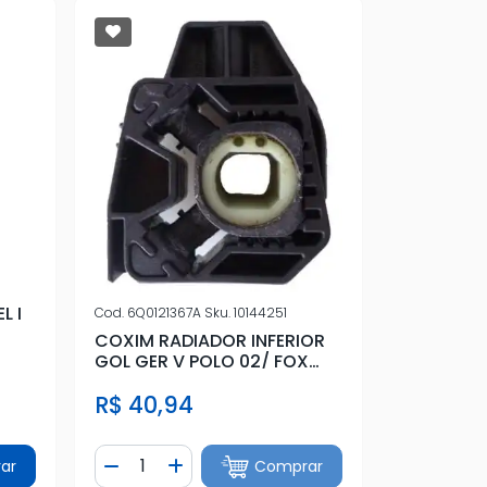
L I
Cod.
6Q0121367A
Sku.
10144251
COXIM RADIADOR INFERIOR
GOL GER V POLO 02/ FOX
TODOS
R$ 40,94
Quantidade
ar
Comprar
tidade
Diminuir Quantidade
Adicionar Quantidade