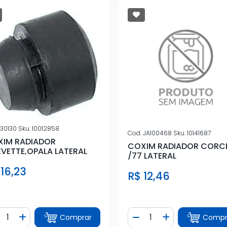
30130
Sku.
10012858
Cod.
JA100468
Sku.
10141687
IM RADIADOR
COXIM RADIADOR CORCE
VETTE,OPALA LATERAL
/77 LATERAL
 16,23
R$ 12,46
ntidade
Quantidade
Comprar
Compr
iminuir Quantidade
Adicionar Quantidade
Diminuir Quantidade
Adicionar Quan