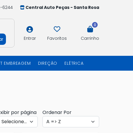
2-6244
Central Auto Peças - Santa Rosa
0
Entrar
Favoritos
Carrinho
ar
IT EMBREAGEM
DIREÇÃO
ELÉTRICA
xibir por página
Ordenar Por