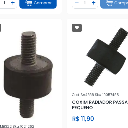
ntidade
Quantidade
Comprar
Compr
iminuir Quantidade
Adicionar Quantidade
Diminuir Quantidade
Adicionar Quan
Cod.
SA4838
Sku.
10057485
COXIM RADIADOR PASSA
PEQUENO
R$ 11,90
MB322
Sku.
10211262