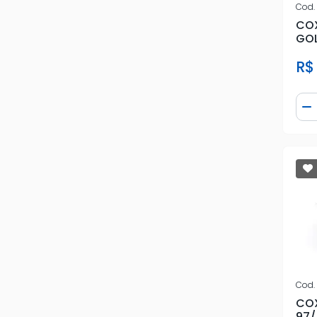
Cod.
COX
GOL
TO
R$
Qua
D
Cod.
COX
97/