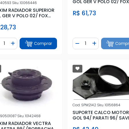
GOL GER V POLO 02/ FO
40593
Sku.
10066446
TODOS
IM RADIADOR SUPERIOR
R$ 61,73
 GER V POLO 02/ FOX
DOS
 28,73
ntidade
Quantidade
Comprar
Compr
iminuir Quantidade
Adicionar Quantidade
Diminuir Quantidade
Adicionar Quan
Cod.
SPM2142
Sku.
10156864
SUPORTE CALCO MOTO
90501087
Sku.
10142468
GOL 94/ PARATI 96/ SAV
IM RADIADOR VECTRA
97/
 ASTRA 99/ (BORRACHA)