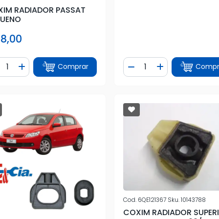
IM RADIADOR PASSAT
QUENO
 8,00
ntidade
Quantidade
Comprar
Compr
iminuir Quantidade
Adicionar Quantidade
Diminuir Quantidade
Adicionar Quan
Cod.
6QE121367
Sku.
10143788
COXIM RADIADOR SUPER