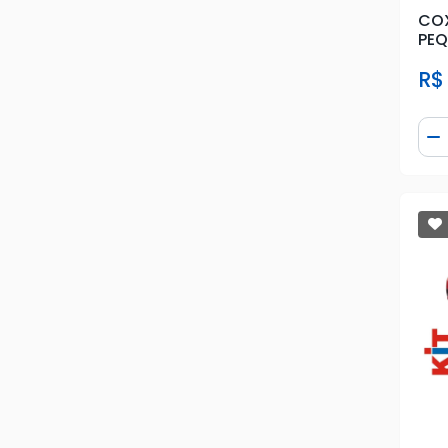
COX
PE
R$
Qua
D