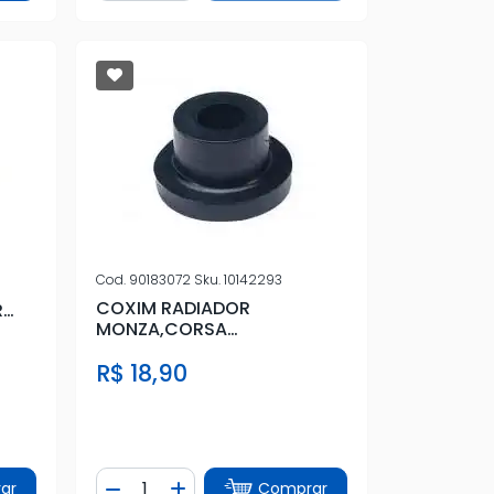
Cod.
90183072
Sku.
10142293
COXIM RADIADOR
R
MONZA,CORSA
CELTA(SUPERIOR BORRACH
R$ 18,90
Quantidade
ar
Comprar