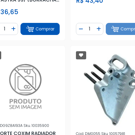
R$ 43,40
ERIOR
 36,65
ntidade
Quantidade
Comprar
Compr
iminuir Quantidade
Adicionar Quantidade
Diminuir Quantidade
Adicionar Quan
DG9Z8A193A
Sku.
10035900
ORTE COXIM RADIADOR
Cod.
DM0055
Sku.
10057981