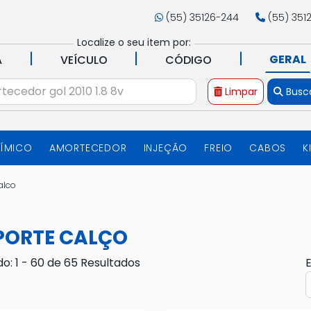
(55) 35126-244
(55) 351
Localize o seu item por:
|
|
|
GERAL
A
VEÍCULO
CÓDIGO
Limpar
Busc
UÍMICO
AMORTECEDOR
INJEÇÃO
FREIO
CABOS
K
alco
PORTE CALÇO
do: 1 - 60 de 65 Resultados
E