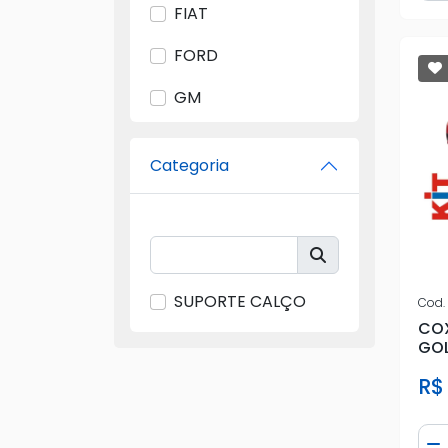
FIAT
FORD
GM
GRAZZIMETA
Categoria
IMPORTADO
JAHU
JULES RIME
SUPORTE CALÇO
Cod.
KITCIA
COX
GOL
MOBENSANI
TO
R$
MUVO
PEUGEOT
Qua