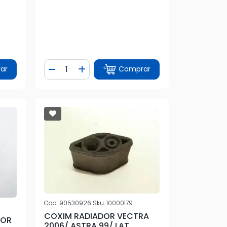
Quantidade
ar
Comprar
tidade
Diminuir Quantidade
Adicionar Quantidade
Cod.
90530926
Sku.
10000179
COXIM RADIADOR VECTRA
IOR
2006/ ASTRA 99/ LAT