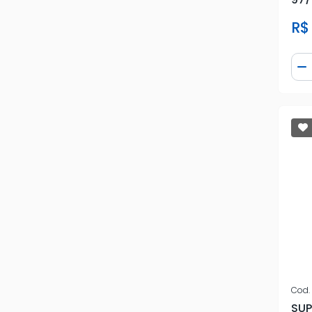
INF
R$
Qua
D
Cod.
SUP