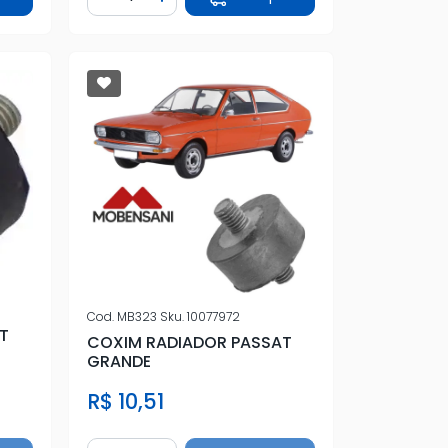
tidade
Diminuir Quantidade
Adicionar Quantidade
Cod.
MB323
Sku.
10077972
T
COXIM RADIADOR PASSAT
GRANDE
R$ 10,51