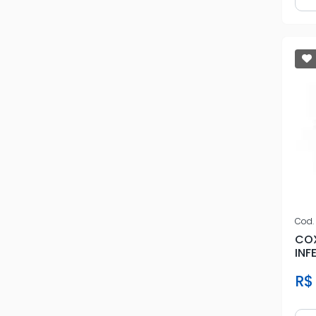
D
RENAULT
SAMPEL
SPM
TOYOTA
VW
Cod.
COX
INF
R$