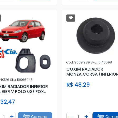
Cod.
90091989
Sku.
10145598
COXIM RADIADOR
MONZA,CORSA (INFERIO
BORRACH
40126
Sku.
10066445
R$ 48,29
IM RADIADOR INFERIOR
 GER V POLO 02/ FOX
DOS
 32,47
ntidade
Quantidade
Comprar
Compr