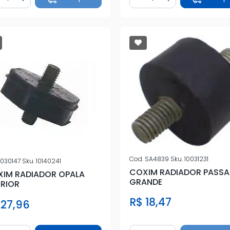
iminuir Quantidade
Adicionar Quantidade
Diminuir Quantidade
Adicionar Quan
Cod.
SA4839
Sku.
10031231
030147
Sku.
10140241
COXIM RADIADOR PASSA
IM RADIADOR OPALA
GRANDE
ERIOR
R$ 18,47
 27,96