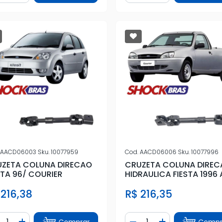
AACD06003
Sku.
10077959
Cod.
AACD06006
Sku.
10077996
ZETA COLUNA DIRECAO
CRUZETA COLUNA DIRE
STA 96/ COURIER
HIDRAULICA FIESTA 1996 
1999
 216,38
R$ 216,35
ntidade
Quantidade
Comprar
Compr