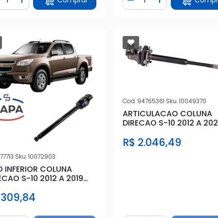
iminuir Quantidade
Adicionar Quantidade
Diminuir Quantidade
Adicionar Quan
Cod.
94765361
Sku.
10049370
ARTICULACAO COLUNA
DIRECAO S-10 2012 A 20
R$ 2.046,49
77713
Sku.
10072903
O INFERIOR COLUNA
ECAO S-10 2012 A 2019
M CRUZETA
 309,84