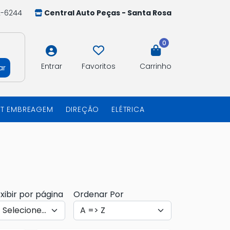
2-6244
Central Auto Peças - Santa Rosa
0
Entrar
Favoritos
Carrinho
ar
IT EMBREAGEM
DIREÇÃO
ELÉTRICA
xibir por página
Ordenar Por