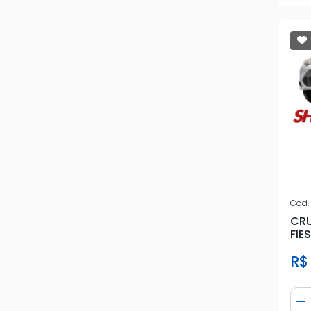
USADO
VIEMAR
VW
Cod.
CRU
FIE
HID
R$
Qua
D