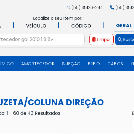
(55) 35126-244
(55) 351
Localize o seu item por:
|
|
|
GERAL
A
VEÍCULO
CÓDIGO
Limpar
Busc
UÍMICO
AMORTECEDOR
INJEÇÃO
FREIO
CABOS
K
UZETA/COLUNA DIREÇÃO
do: 1 - 60 de 43 Resultados
E