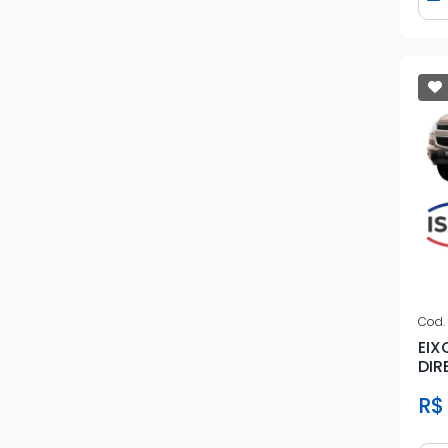
D
Cod.
EIX
DIR
CO
R$