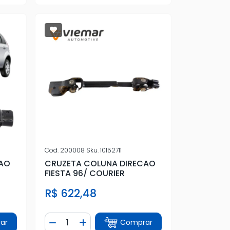
Cod.
200008
Sku.
10152711
CAO
CRUZETA COLUNA DIRECAO
FIESTA 96/ COURIER
R$ 622,48
Quantidade
ar
Comprar
tidade
Diminuir Quantidade
Adicionar Quantidade