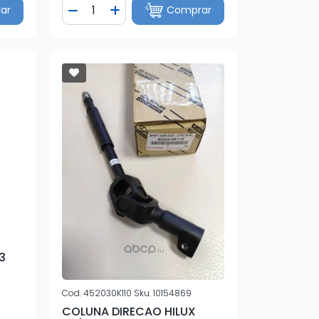
Quantidade
ar
Comprar
tidade
Diminuir Quantidade
Adicionar Quantidade
3
Cod.
452030K110
Sku.
10154869
COLUNA DIRECAO HILUX