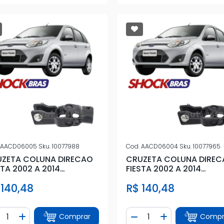
AACD06005
Sku.
10077988
Cod.
AACD06004
Sku.
10077965
ZETA COLUNA DIRECAO
CRUZETA COLUNA DIRE
STA 2002 A 2014
FIESTA 2002 A 2014
RAULICA
MECANICA
 140,48
R$ 140,48
ntidade
Quantidade
Comprar
Compr
iminuir Quantidade
Adicionar Quantidade
Diminuir Quantidade
Adicionar Quan