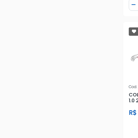
Qua
D
Cod.
COL
1.0 
R$ 