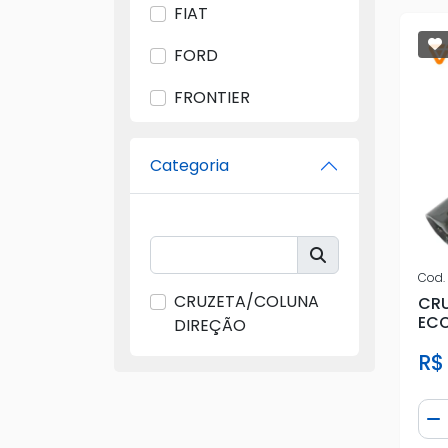
FIAT
FORD
FRONTIER
GM
Categoria
IMPORTADO
ROC
SHOCKBRAS
Cod.
CRUZETA/COLUNA
CRU
SPM
ECO
DIREÇÃO
SUSPARTS
R$
TAS
Qua
D
TOYOTA