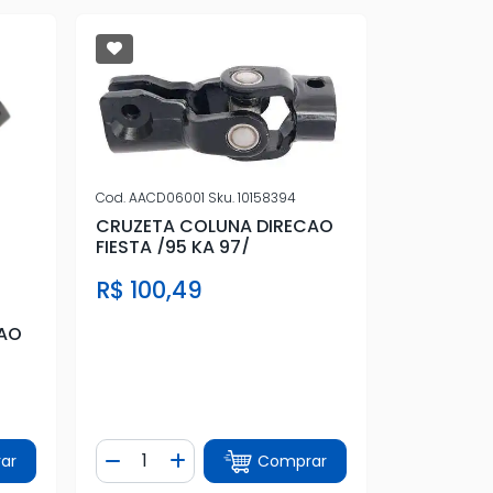
Cod.
AACD06001
Sku.
10158394
CRUZETA COLUNA DIRECAO
FIESTA /95 KA 97/
R$ 100,49
CAO
Quantidade
ar
Comprar
tidade
Diminuir Quantidade
Adicionar Quantidade