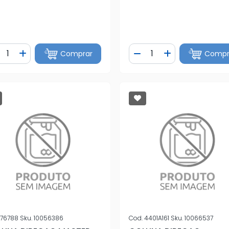
ntidade
Quantidade
Comprar
Compr
iminuir Quantidade
Adicionar Quantidade
Diminuir Quantidade
Adicionar Quan
76788
Sku.
10056386
Cod.
4401A161
Sku.
10066537