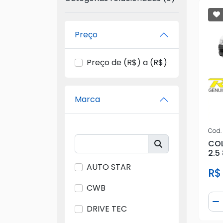
Preço
Preço de (R$) a (R$)
Marca
Cod.
CO
2.5
AUTO STAR
R$
CWB
Qua
D
DRIVE TEC