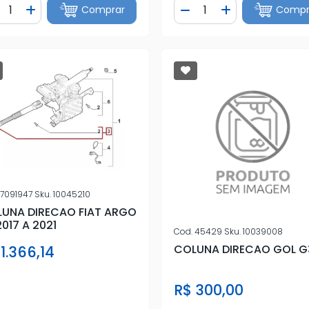
ntidade
Quantidade
Comprar
Compr
iminuir Quantidade
Adicionar Quantidade
Diminuir Quantidade
Adicionar Quan
7091947
Sku.
10045210
UNA DIRECAO FIAT ARGO
2017 A 2021
Cod.
45429
Sku.
10039008
COLUNA DIRECAO GOL G
1.366,14
R$ 300,00