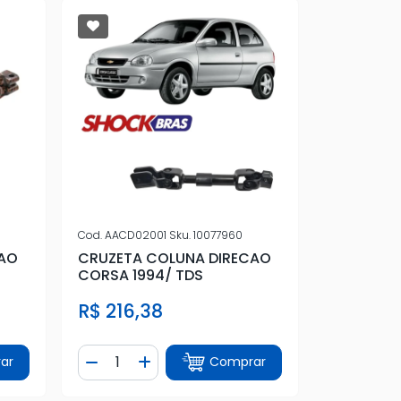
Cod.
AACD02001
Sku.
10077960
CAO
CRUZETA COLUNA DIRECAO
CORSA 1994/ TDS
R$ 216,38
Quantidade
ar
Comprar
tidade
Diminuir Quantidade
Adicionar Quantidade