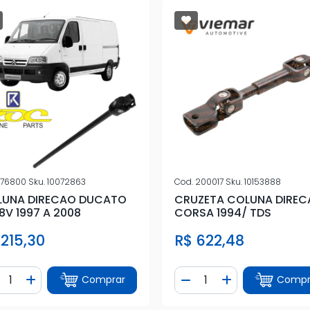
76800
Sku.
10072863
Cod.
200017
Sku.
10153888
LUNA DIRECAO DUCATO
CRUZETA COLUNA DIRE
 8V 1997 A 2008
CORSA 1994/ TDS
 215,30
R$ 622,48
ntidade
Quantidade
Comprar
Compr
iminuir Quantidade
Adicionar Quantidade
Diminuir Quantidade
Adicionar Quan