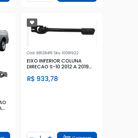
Cod.
98128415
Sku.
10016922
EIXO INFERIOR COLUNA
DIRECAO S-10 2012 A 2019
COM CRUZETA
R$ 933,78
CAO
A
Quantidade
ar
Comprar