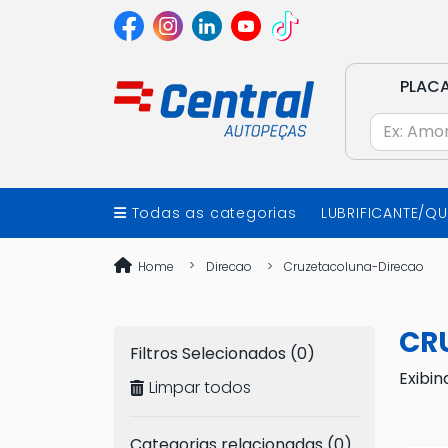
PLAC
Todas as categorias
LUBRIFICANTE/Q
Home
Direcao
Cruzetacoluna-Direcao
CR
Filtros Selecionados (0)
Exibin
Limpar todos
Categorias relacionadas (0)