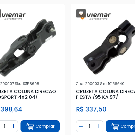
200007
Sku.
10158608
Cod.
200003
Sku.
10156640
ZETA COLUNA DIRECAO
CRUZETA COLUNA DIRE
SPORT 4X2 04/
FIESTA /95 KA 97/
 398,64
R$ 337,50
ntidade
Quantidade
Comprar
Compr
iminuir Quantidade
Adicionar Quantidade
Diminuir Quantidade
Adicionar Quan