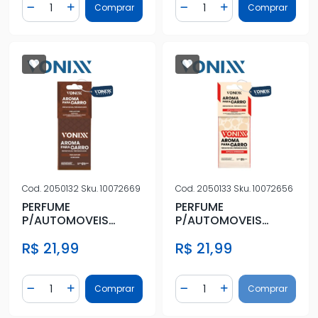
Quantidade
Quantidade
Comprar
Comprar
Diminuir Quantidade
Adicionar Quantidade
Diminuir Quantidade
Adicionar Quantidad
Cod.
2050132
Sku.
10072669
Cod.
2050133
Sku.
10072656
PERFUME
PERFUME
P/AUTOMOVEIS
P/AUTOMOVEIS
COURO REFINADO
MACA E CANELA
R$ 21,99
R$ 21,99
VONIXX
VONIXX
Quantidade
Quantidade
Comprar
Comprar
Diminuir Quantidade
Adicionar Quantidade
Diminuir Quantidade
Adicionar Quantidad