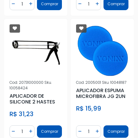
Quantidade
Quantidade
Comprar
Comprar
Diminuir Quantidade
Adicionar Quantidade
Diminuir Quantidade
Adicionar Quantidad
Cod.
20731000000
Sku.
Cod.
2005001
Sku.
10048187
10058424
APLICADOR ESPUMA
APLICADOR DE
MICROFIBRA JG 2UN
SILICONE 2 HASTES
R$ 15,99
R$ 31,23
Quantidade
Quantidade
Comprar
Comprar
Diminuir Quantidade
Adicionar Quantidade
Diminuir Quantidade
Adicionar Quantidad