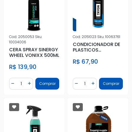
Cod.
2050053
Sku.
Cod.
2051023
Sku.
10063761
10034006
CONDICIONADOR DE
CERA SPRAY SINERGY
PLASTICOS
WHEEL VONIXX 500ML
BORRACHAS 3 EM
R$ 67,90
TRYON 500ML
R$ 139,90
Quantidade
Quantidade
Comprar
Comprar
Diminuir Quantidade
Adicionar Quantidade
Diminuir Quantidade
Adicionar Quantidad