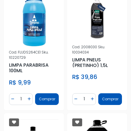
Cod.
2008030
Sku.
10034034
Cod.
FLUDS264CE1
Sku.
10220729
LIMPA PNEUS
LIMPA PARABRISA
(PRETINHO) 1,5L
100ML
R$ 39,86
R$ 9,99
Quantidade
Quantidade
Comprar
Comprar
Diminuir Quantidade
Adicionar Quantidade
Diminuir Quantidade
Adicionar Quantidad