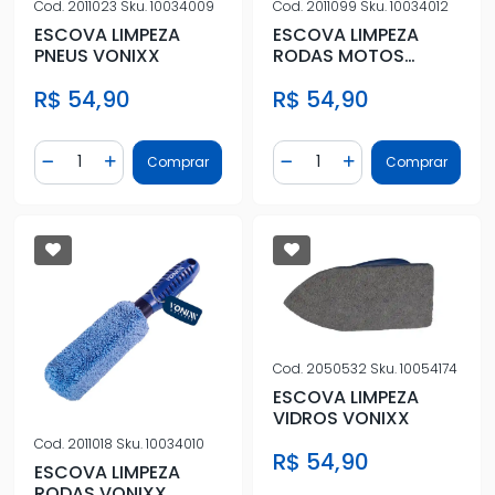
Cod.
2011023
Sku.
10034009
Cod.
2011099
Sku.
10034012
ESCOVA LIMPEZA
ESCOVA LIMPEZA
PNEUS VONIXX
RODAS MOTOS
VONIXX
R$ 54,90
R$ 54,90
Quantidade
Quantidade
Comprar
Comprar
Diminuir Quantidade
Adicionar Quantidade
Diminuir Quantidade
Adicionar Quantidad
Cod.
2050532
Sku.
10054174
ESCOVA LIMPEZA
VIDROS VONIXX
Cod.
2011018
Sku.
10034010
R$ 54,90
ESCOVA LIMPEZA
RODAS VONIXX