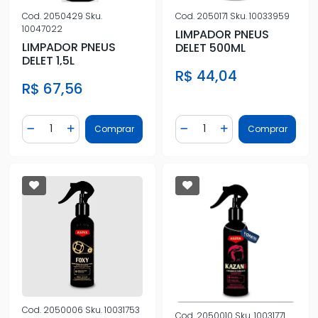
Cod.
2050429
Sku.
Cod.
2050171
Sku.
10033959
10047022
LIMPADOR PNEUS
LIMPADOR PNEUS
DELET 500ML
DELET 1,5L
R$ 44,04
R$ 67,56
Quantidade
Quantidade
Comprar
Comprar
Diminuir Quantidade
Adicionar Quantidade
Diminuir Quantidade
Adicionar Quantidad
Cod.
2050006
Sku.
10031753
Cod.
2050010
Sku.
10031771