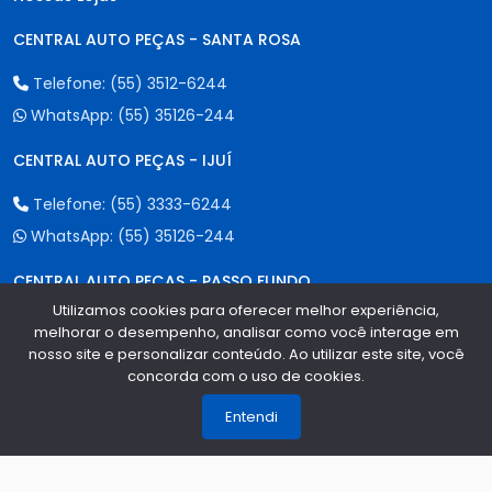
CENTRAL AUTO PEÇAS - SANTA ROSA
Telefone:
(55) 3512-6244
WhatsApp:
(55) 35126-244
CENTRAL AUTO PEÇAS - IJUÍ
Telefone:
(55) 3333-6244
WhatsApp:
(55) 35126-244
CENTRAL AUTO PEÇAS - PASSO FUNDO
Utilizamos cookies para oferecer melhor experiência,
Telefone:
(54) 2100-6244
melhorar o desempenho, analisar como você interage em
nosso site e personalizar conteúdo. Ao utilizar este site, você
WhatsApp:
(55) 35126-244
concorda com o uso de cookies.
1
CENTRAL AUTO PEÇAS - CAXIAS DO SUL
Entendi
Telefone:
(54) 3535-6844
WhatsApp:
(55) 35126-244