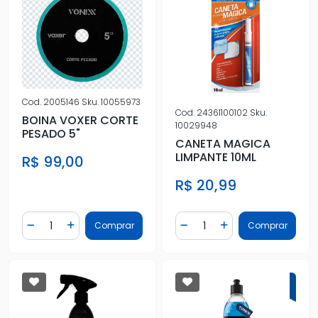
Cod.
2005146
Sku.
10055973
Cod.
24361100102
Sku.
BOINA VOXER CORTE
10029948
PESADO 5"
CANETA MAGICA
LIMPANTE 10ML
R$ 99,00
R$ 20,99
Quantidade
Quantidade
Comprar
Comprar
Diminuir Quantidade
Adicionar Quantidade
Diminuir Quantidade
Adicionar Quantidad