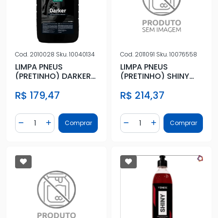
Cod.
2010028
Sku.
10040134
Cod.
2011091
Sku.
10076558
LIMPA PNEUS
LIMPA PNEUS
(PRETINHO) DARKER
(PRETINHO) SHINY
5L
1,5L
R$ 179,47
R$ 214,37
Quantidade
Quantidade
Comprar
Comprar
Diminuir Quantidade
Adicionar Quantidade
Diminuir Quantidade
Adicionar Quantidad