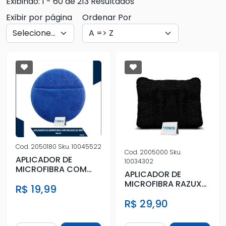
Exibindo: 1 - 60 de 213 Resultados
Exibir por página
Ordenar Por
Cod.
2050180
Sku.
10045522
Cod.
2005000
Sku.
APLICADOR DE
10034302
MICROFIBRA COM
APLICADOR DE
ENCAIXE 200GSM
MICROFIBRA RAZUX
R$ 19,99
2UN
R$ 29,90