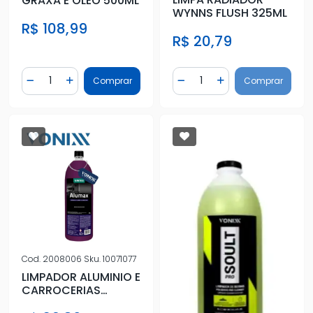
GRAXA E OLEO 500ML
WYNNS FLUSH 325ML
R$ 108,99
R$ 20,79
Quantidade
Quantidade
Comprar
Comprar
Diminuir Quantidade
Adicionar Quantidade
Diminuir Quantidade
Adicionar Quantidad
Cod.
2008006
Sku.
10071077
LIMPADOR ALUMINIO E
CARROCERIAS
ALUMAX 1,5L