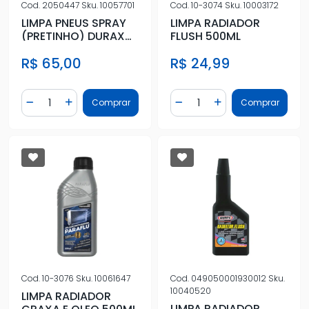
Cod.
2050447
Sku.
10057701
Cod.
10-3074
Sku.
10003172
LIMPA PNEUS SPRAY
LIMPA RADIADOR
(PRETINHO) DURAX
FLUSH 500ML
400ML
R$ 65,00
R$ 24,99
Quantidade
Quantidade
Comprar
Comprar
Diminuir Quantidade
Adicionar Quantidade
Diminuir Quantidade
Adicionar Quantidad
Cod.
10-3076
Sku.
10061647
Cod.
049050001930012
Sku.
10040520
LIMPA RADIADOR
LIMPA RADIADOR