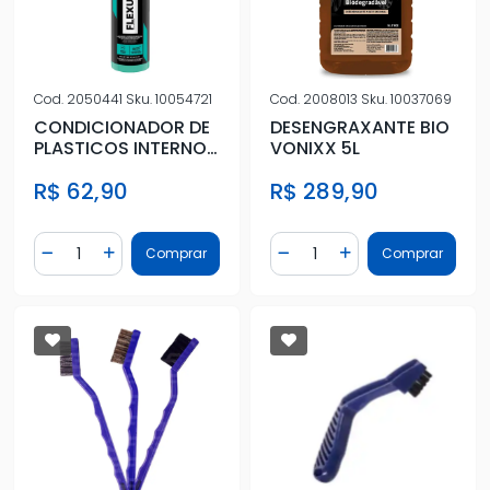
Cod.
2050441
Sku.
10054721
Cod.
2008013
Sku.
10037069
CONDICIONADOR DE
DESENGRAXANTE BIO
PLASTICOS INTERNOS
VONIXX 5L
2 EM 1 FLEXUS 500ML
R$ 62,90
R$ 289,90
Quantidade
Quantidade
Comprar
Comprar
Diminuir Quantidade
Adicionar Quantidade
Diminuir Quantidade
Adicionar Quantidad