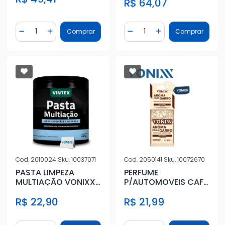
R$ 64,07
Quantidade
Quantidade
Comprar
Comprar
Diminuir Quantidade
Adicionar Quantidade
Diminuir Quantidade
Adicionar Quantidad
Cod.
2010024
Sku.
10037071
Cod.
2050141
Sku.
10072670
PASTA LIMPEZA
PERFUME
MULTIAÇÃO VONIXX
P/AUTOMOVEIS CAFE
500G
QUENTE VONIXX
R$ 22,90
R$ 21,99