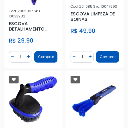
Cod.
2011085
Sku.
10047990
Cod.
2005067
Sku.
ESCOVA LIMPEZA DE
10033982
BOINAS
ESCOVA
DETALHAMENTO
R$ 49,90
VONIXX (KIT) 3UN
R$ 29,90
Quantidade
Quantidade
Comprar
Comprar
Diminuir Quantidade
Adicionar Quantidade
Diminuir Quantidade
Adicionar Quantidad