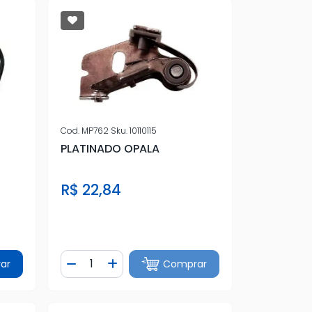
Cod.
MP762
Sku.
10110115
PLATINADO OPALA
R$ 22,84
Quantidade
ar
Comprar
tidade
Diminuir Quantidade
Adicionar Quantidade