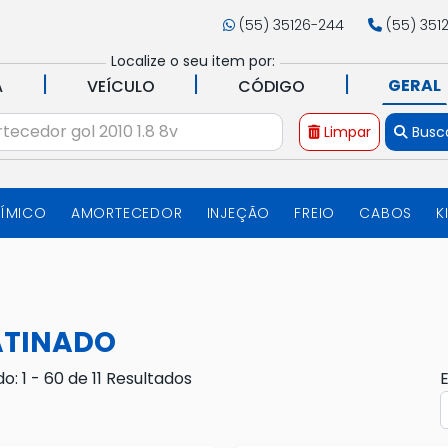
(55) 35126-244
(55) 351
Localize o seu item por:
|
|
|
GERAL
A
VEÍCULO
CÓDIGO
Limpar
Busc
UÍMICO
AMORTECEDOR
INJEÇÃO
FREIO
CABOS
K
ATINADO
do: 1 - 60 de 11 Resultados
E