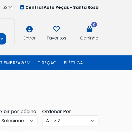
2-6244
Central Auto Peças - Santa Rosa
0
Entrar
Favoritos
Carrinho
ar
IT EMBREAGEM
DIREÇÃO
ELÉTRICA
xibir por página
Ordenar Por