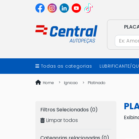
PLAC
Todas as categorias
LUBRIFICANTE/Q
Home
Ignicao
Platinado
PL
Filtros Selecionados (0)
Exibin
Limpar todos
Categorias relacionadas (0)