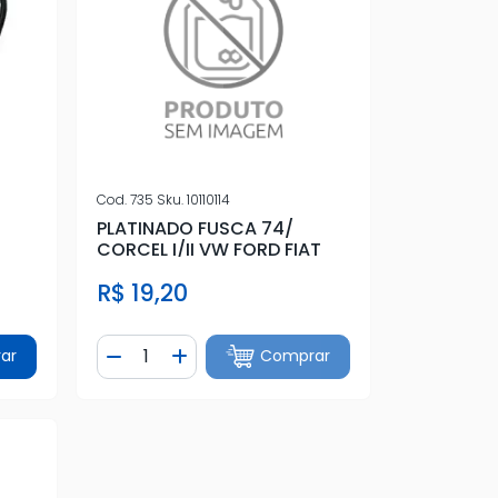
Cod.
735
Sku.
10110114
PLATINADO FUSCA 74/
CORCEL I/II VW FORD FIAT
R$ 19,20
Quantidade
ar
Comprar
tidade
Diminuir Quantidade
Adicionar Quantidade