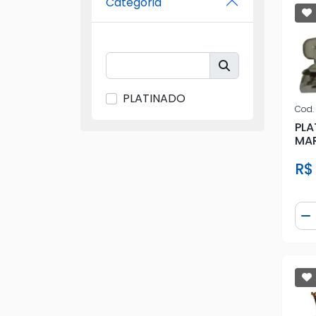
Categoria
PLATINADO
Cod.
PLA
MA
R$
Qua
D