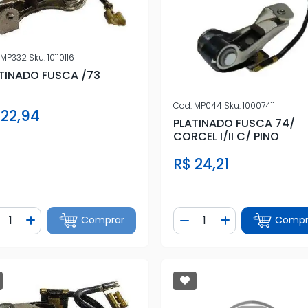
MP332
Sku.
10110116
TINADO FUSCA /73
Cod.
MP044
Sku.
10007411
 22,94
PLATINADO FUSCA 74/
CORCEL I/II C/ PINO
R$ 24,21
ntidade
Quantidade
Comprar
Compr
iminuir Quantidade
Adicionar Quantidade
Diminuir Quantidade
Adicionar Quan