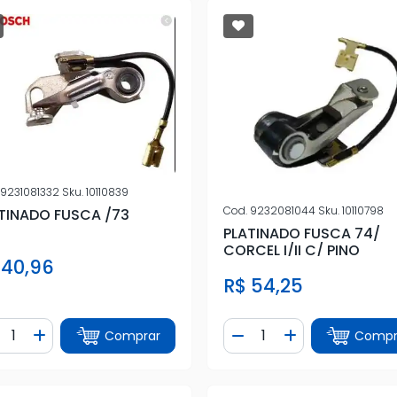
9231081332
Sku.
10110839
Cod.
9232081044
Sku.
10110798
TINADO FUSCA /73
PLATINADO FUSCA 74/
CORCEL I/II C/ PINO
 40,96
R$ 54,25
ntidade
Quantidade
Comprar
Compr
iminuir Quantidade
Adicionar Quantidade
Diminuir Quantidade
Adicionar Quan