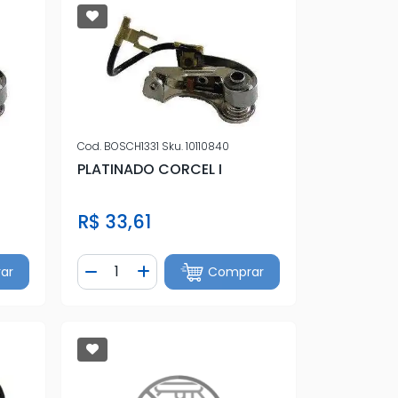
Cod.
BOSCH1331
Sku.
10110840
PLATINADO CORCEL I
R$ 33,61
Quantidade
ar
Comprar
tidade
Diminuir Quantidade
Adicionar Quantidade