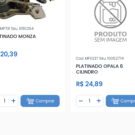
MP731
Sku.
10110254
TINADO MONZA
 20,39
Cod.
MFX237
Sku.
10052774
PLATINADO OPALA 6
CILINDRO
R$ 24,89
ntidade
Quantidade
Comprar
Compr
iminuir Quantidade
Adicionar Quantidade
Diminuir Quantidade
Adicionar Quan