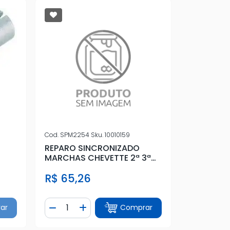
Cod.
SPM2254
Sku.
10010159
REPARO SINCRONIZADO
MARCHAS CHEVETTE 2ª 3ª
4ª CARAVAN
R$ 65,26
Quantidade
ar
Comprar
tidade
Diminuir Quantidade
Adicionar Quantidade