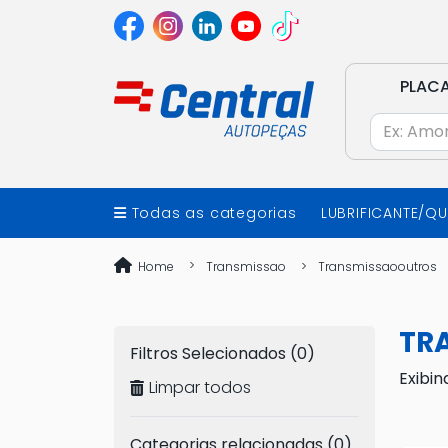
PLAC
Todas as categorias
LUBRIFICANTE/Q
Home
Transmissao
Transmissaooutros
TR
Filtros Selecionados (0)
Exibin
Limpar todos
Categorias relacionadas (0)