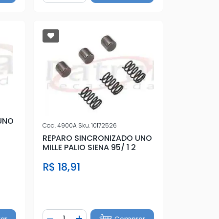
UNO
Cod.
4900A
Sku.
10172526
REPARO SINCRONIZADO UNO
MILLE PALIO SIENA 95/ 1 2
R$ 18,91
Quantidade
ar
Comprar