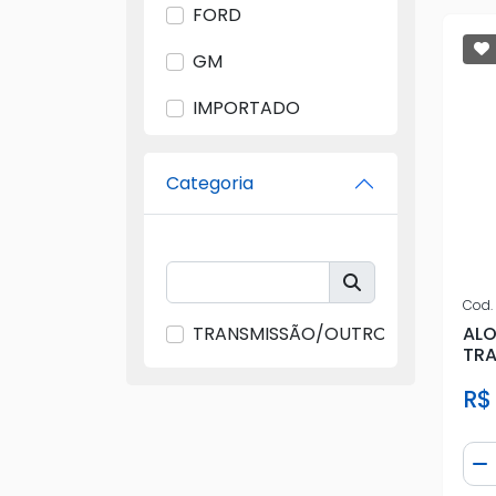
FORD
GM
IMPORTADO
LAZIO
Categoria
PATRAL
SPM
Cod.
TRANSMISSÃO/OUTROS
AL
TR
ONI
R$
Qua
D