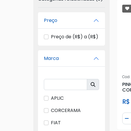
Preço
Preço de (R$) a (R$)
Marca
Cod.
PIN
COR
APLIC
R$
CORCERAMA
Qua
D
FIAT