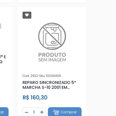
° E
 G
Cod.
2932
Sku.
10039405
REPARO SINCRONIZADO 5º
MARCHA S-10 2001 EM
DAINTE
R$ 160,30
Quantidade
ar
Comprar
tidade
Diminuir Quantidade
Adicionar Quantidade