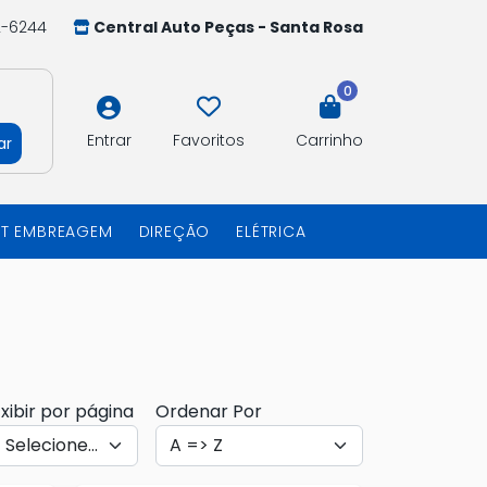
2-6244
Central Auto Peças - Santa Rosa
0
Entrar
Favoritos
Carrinho
ar
IT EMBREAGEM
DIREÇÃO
ELÉTRICA
xibir por página
Ordenar Por