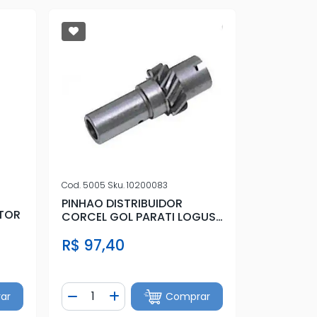
Cod.
5005
Sku.
10200083
PINHAO DISTRIBUIDOR
ETOR
CORCEL GOL PARATI LOGUS
CHT/AE
R$ 97,40
Quantidade
ar
Comprar
tidade
Diminuir Quantidade
Adicionar Quantidade