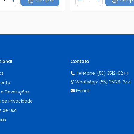
iminuir Quantidade
Adicionar Quantidade
Diminuir Quantidade
Adicionar Quan
cional
Contato
as
Telefone:
(55) 3512-6244
WhatsApp:
(55) 35126-244
ento
E-mail:
 e Devoluções
a de Privacidade
 de Uso
nós