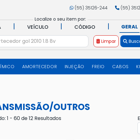
(55) 35126-244
(55) 351
Localize o seu item por:
|
|
|
GERAL
A
VEÍCULO
CÓDIGO
Limpar
Busc
UÍMICO
AMORTECEDOR
INJEÇÃO
FREIO
CABOS
K
ANSMISSÃO/OUTROS
do: 1 - 60 de 12 Resultados
E