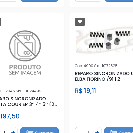
Cod.
4900
Sku.
10172525
REPARO SINCRONIZADO 
ELBA FIORINO /91 1 2
R$ 19,11
OC2046
Sku.
10024499
ARO SINCRONIZADO
STA COURIER 3º 4º 5º (2
A 3 ROLETE
 197,50
ntidade
Quantidade
Comprar
Compr