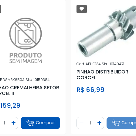
Cod.
APLIC134
Sku.
10140471
PINHAO DISTRIBUIDOR
CORCEL
BD8M3K650A
Sku.
10150384
HAO CREMALHEIRA SETOR
R$ 66,99
CEL II
 159,29
ntidade
Quantidade
Comprar
Compr
iminuir Quantidade
Adicionar Quantidade
Diminuir Quantidade
Adicionar Quan