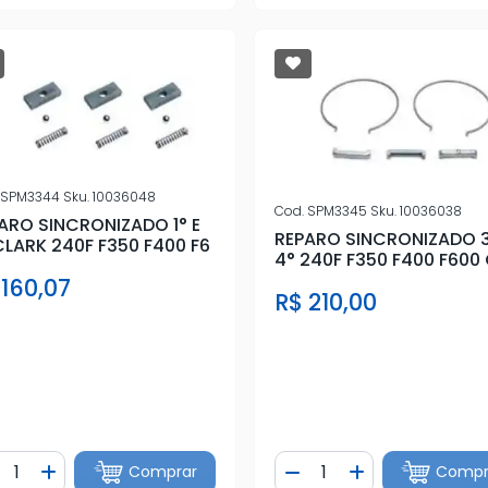
SPM3344
Sku.
10036048
Cod.
SPM3345
Sku.
10036038
ARO SINCRONIZADO 1° E
REPARO SINCRONIZADO 3
CLARK 240F F350 F400 F6
4° 240F F350 F400 F600
 160,07
R$ 210,00
ntidade
Quantidade
Comprar
Compr
iminuir Quantidade
Adicionar Quantidade
Diminuir Quantidade
Adicionar Quan