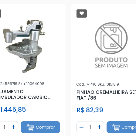
24585716
Sku.
10064098
Cod.
IMP46
Sku.
10151819
OJAMENTO
PINHAO CREMALHEIRA S
AMBULADOR CAMBIO
FIAT /86
X 2020 A 2025
 1.445,85
R$ 82,39
ntidade
Quantidade
Comprar
Compr
iminuir Quantidade
Adicionar Quantidade
Diminuir Quantidade
Adicionar Quan