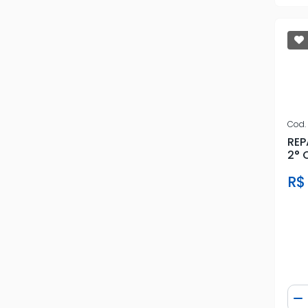
Cod.
REP
2° 
R$
Qua
D