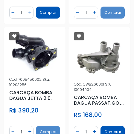
Quantidade
Quantidade
Comprar
Comprar
Diminuir Quantidade
Adicionar Quantidade
Diminuir Quantidade
Adicionar Quantidad
Cod.
7005450002
Sku.
Cod.
CWB260001
Sku.
10203256
10004004
CARCAÇA BOMBA
CARCAÇA BOMBA
DAGUA JETTA 2.0
DAGUA PASSAT,GOL
TFSI 10/ AUDI A4 A5
V.P.S,SANT,1.8,2.0
R$ 390,20
1.8 2.0
R$ 168,00
Quantidade
Quantidade
Comprar
Comprar