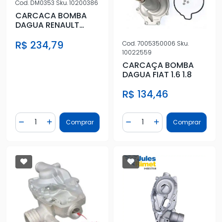
Cod.
DM0353
Sku.
10200386
CARCACA BOMBA
DAGUA RENAULT
SCENIC/PICASSO/30
R$ 234,79
7 2.0 16V
Cod.
7005350006
Sku.
10022559
CARCAÇA BOMBA
DAGUA FIAT 1.6 1.8
R$ 134,46
Quantidade
Quantidade
Comprar
Comprar
Diminuir Quantidade
Adicionar Quantidade
Diminuir Quantidade
Adicionar Quantidad