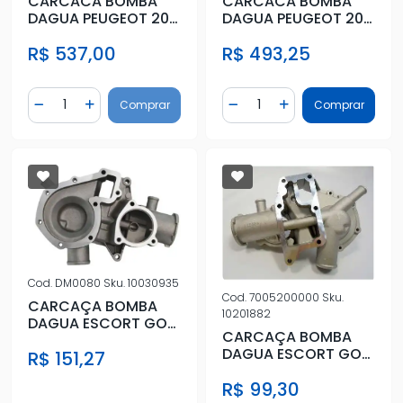
CARCACA BOMBA
CARCACA BOMBA
DAGUA PEUGEOT 206
DAGUA PEUGEOT 206
207 1.4 8V
207 1.4 8V
R$ 537,00
R$ 493,25
Quantidade
Quantidade
Comprar
Comprar
Diminuir Quantidade
Adicionar Quantidade
Diminuir Quantidade
Adicionar Quantidad
Cod.
DM0080
Sku.
10030935
Cod.
7005200000
Sku.
CARCAÇA BOMBA
10201882
DAGUA ESCORT GOL
CARCAÇA BOMBA
CHT 89/96
DAGUA ESCORT GOL
R$ 151,27
CHT 89/96
R$ 99,30