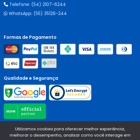
Telefone:
(54) 2107-6244
WhatsApp:
(55) 35126-244
Formas de Pagamento
Qualidade e Segurança
Utilizamos cookies para oferecer melhor experiência,
Central Auto Peças - CNPJ:
90.196.999/0001-89
Todos os
melhorar o desempenho, analisar como você interage em
direitos reservados.
2026