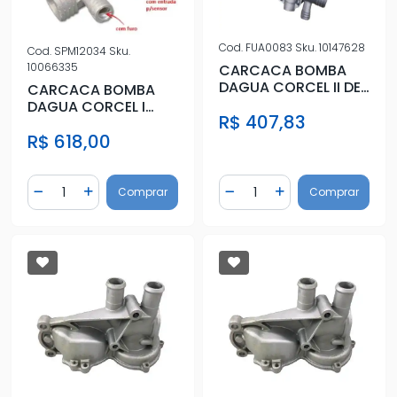
Cod.
FUA0083
Sku.
10147628
Cod.
SPM12034
Sku.
10066335
CARCACA BOMBA
DAGUA CORCEL II DEL
CARCACA BOMBA
REY PAMPA (EXCETO
DAGUA CORCEL I
R$ 407,83
MOT AP)
1969 A 1979 COM
R$ 618,00
SENSOR
Quantidade
Quantidade
Comprar
Comprar
Diminuir Quantidade
Adicionar Quantidade
Diminuir Quantidade
Adicionar Quantidad