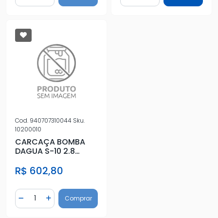
Diminuir Quantidade
Adicionar Quantidade
Diminuir Quantidade
Adicionar Quantidad
Cod.
940707310044
Sku.
10200010
CARCAÇA BOMBA
DAGUA S-10 2.8
SILVERADO 2001/
R$ 602,80
MOTOR MWM SPRIN
Quantidade
Comprar
Diminuir Quantidade
Adicionar Quantidade