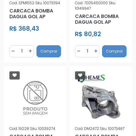
Cod.
SPM1552
Sku.
10073394
Cod.
7005450000
Sku.
10149947
CARCACA BOMBA
CARCACA BOMBA
DAGUA GOL AP
DAGUA GOL AP
R$ 368,43
R$ 80,82
Quantidade
Quantidade
Comprar
Comprar
Diminuir Quantidade
Adicionar Quantidade
Diminuir Quantidade
Adicionar Quantidad
Cod.
19228
Sku.
10039274
Cod.
DM2472
Sku.
10073467