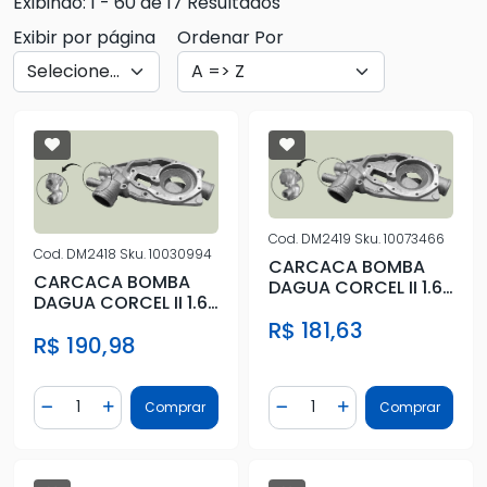
Exibindo: 1 - 60 de 17 Resultados
Exibir por página
Ordenar Por
Cod.
DM2419
Sku.
10073466
Cod.
DM2418
Sku.
10030994
CARCACA BOMBA
CARCACA BOMBA
DAGUA CORCEL II 1.6
DAGUA CORCEL II 1.6
8V 1980 A 1983 SEM
8V 1980 A 1983 COM
R$ 181,63
AR
R$ 190,98
AR
Quantidade
Quantidade
Comprar
Comprar
Diminuir Quantidade
Adicionar Quantidade
Diminuir Quantidade
Adicionar Quantidad