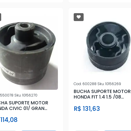
Cod.
600288
Sku.
10156269
BUCHA SUPORTE MOTOR
550078
Sku.
10156270
HONDA FIT 1.4 1.5 /08
(76X46X20.5)
CHA SUPORTE MOTOR
R$ 131,63
DA CIVIC 01/ GRAN
AVA (86X85X12.5)
114,08