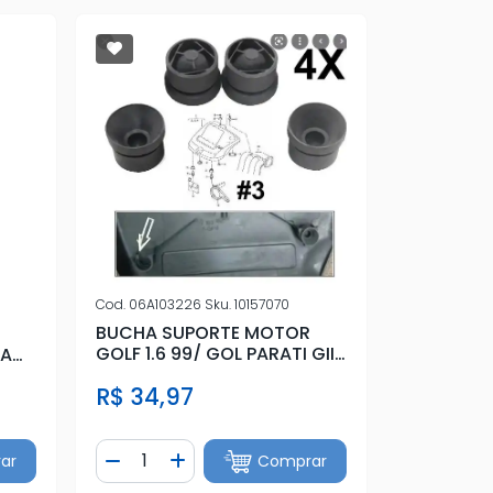
Cod.
06A103226
Sku.
10157070
BUCHA SUPORTE MOTOR
GOLF 1.6 99/ GOL PARATI GIII
VA
TURBO
R$ 34,97
Quantidade
ar
Comprar
tidade
Diminuir Quantidade
Adicionar Quantidade