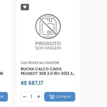
Cod.
180940
Sku.
10040788
BUCHA CALCO CAIXA
IR
PEUGEOT 308 2.0 16V 2012 A
2018
R$ 687,17
Quantidade
ar
Comprar
tidade
Diminuir Quantidade
Adicionar Quantidade