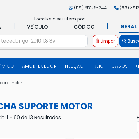
(55) 35126-244
(55) 351
Localize o seu item por:
|
|
|
GERAL
A
VEÍCULO
CÓDIGO
Limpar
Busc
UÍMICO
AMORTECEDOR
INJEÇÃO
FREIO
CABOS
K
porte-Motor
CHA SUPORTE MOTOR
do: 1 - 60 de 13 Resultados
E