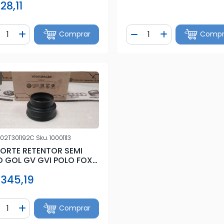
28,11
ntidade
Quantidade
Comprar
Compr
iminuir Quantidade
Adicionar Quantidade
Diminuir Quantidade
Adicionar Quan
02T301192C
Sku.
10001113
ORTE RETENTOR SEMI
O GOL GV GVI POLO FOX
.6
 345,19
ntidade
Comprar
iminuir Quantidade
Adicionar Quantidade