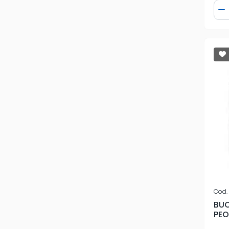
Qua
D
Cod.
BU
PEO
306