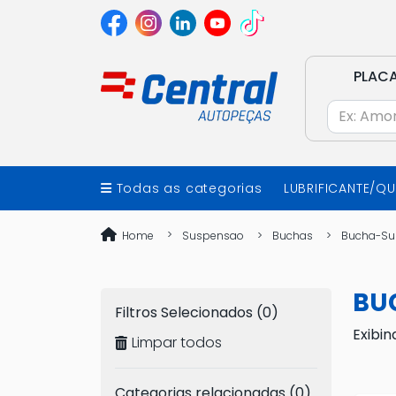
PLAC
Todas as categorias
LUBRIFICANTE/Q
Home
Suspensao
Buchas
Bucha-Su
BU
Filtros Selecionados (0)
Exibin
Limpar todos
Categorias relacionadas (0)