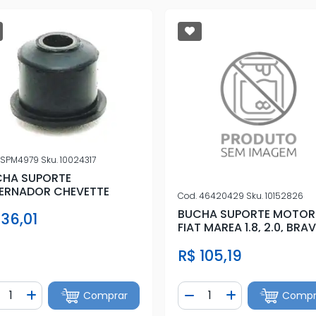
SPM4979
Sku.
10024317
CHA SUPORTE
ERNADOR CHEVETTE
Cod.
46420429
Sku.
10152826
BUCHA SUPORTE MOTOR
 36,01
FIAT MAREA 1.8, 2.0, BRA
TDS
R$ 105,19
ntidade
Quantidade
Comprar
Compr
iminuir Quantidade
Adicionar Quantidade
Diminuir Quantidade
Adicionar Quan