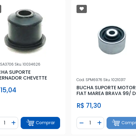
SA3706
Sku.
10034626
CHA SUPORTE
ERNADOR CHEVETTE
Cod.
SPM6976
Sku.
10210317
BUCHA SUPORTE MOTOR
 15,04
FIAT MAREA BRAVA 99/ D
R$ 71,30
ntidade
Quantidade
Comprar
Compr
iminuir Quantidade
Adicionar Quantidade
Diminuir Quantidade
Adicionar Quan