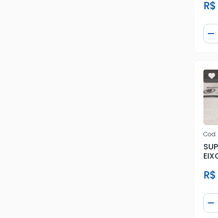
R$ 
Qua
D
Cod.
SUP
EIX
1.0 1
R$
Qua
D