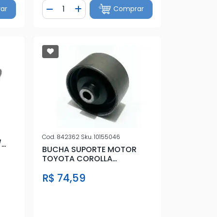
Quantidade
ar
Comprar
tidade
Diminuir Quantidade
Adicionar Quantidade
Cod.
842362
Sku.
10155046
/
BUCHA SUPORTE MOTOR
TOYOTA COROLLA
(80X53X12)
R$ 74,59