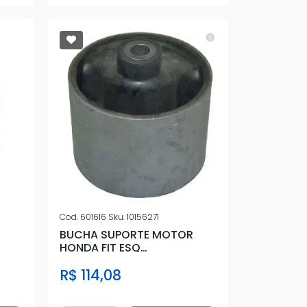
Cod.
601616
Sku.
10156271
BUCHA SUPORTE MOTOR
HONDA FIT ESQ
(79.3X87X12.2)
R$ 114,08