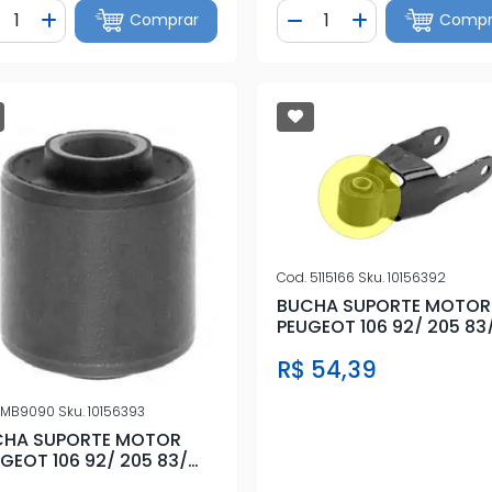
ntidade
Quantidade
Comprar
Compr
iminuir Quantidade
Adicionar Quantidade
Diminuir Quantidade
Adicionar Quan
Cod.
5115166
Sku.
10156392
BUCHA SUPORTE MOTOR
PEUGEOT 106 92/ 205 83
306 92/ 405 87/
R$ 54,39
MB9090
Sku.
10156393
CHA SUPORTE MOTOR
GEOT 106 92/ 205 83/
 92/ 405 87/