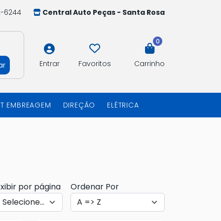
2-6244
Central Auto Peças - Santa Rosa
0
Entrar
Favoritos
Carrinho
ar
IT EMBREAGEM
DIREÇÃO
ELÉTRICA
xibir por página
Ordenar Por