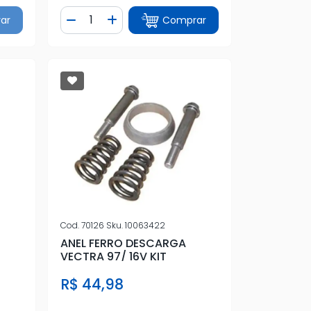
Quantidade
ar
Comprar
tidade
Diminuir Quantidade
Adicionar Quantidade
Cod.
70126
Sku.
10063422
ANEL FERRO DESCARGA
VECTRA 97/ 16V KIT
R$ 44,98