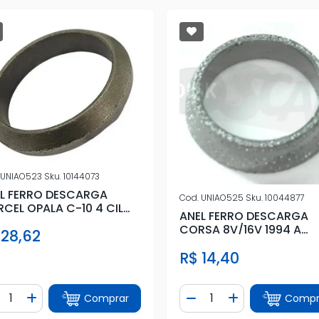
UNIAO523
Sku.
10144073
L FERRO DESCARGA
Cod.
UNIAO525
Sku.
10044877
CEL OPALA C-10 4 CIL
ANEL FERRO DESCARGA
EL AMIANTO)
CORSA 8V/16V 1994 A
 28,62
2001(MALHA)
R$ 14,40
ntidade
Quantidade
Comprar
Compr
iminuir Quantidade
Adicionar Quantidade
Diminuir Quantidade
Adicionar Quan