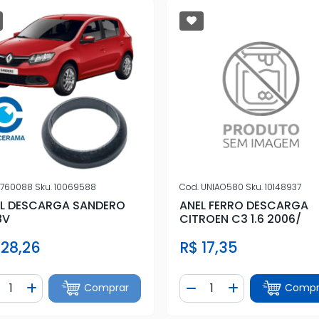
760088
Sku.
10069588
Cod.
UNIAO580
Sku.
10148937
L DESCARGA SANDERO
ANEL FERRO DESCARGA
8V
CITROEN C3 1.6 2006/
 28,26
R$ 17,35
ntidade
Quantidade
Comprar
Compr
iminuir Quantidade
Adicionar Quantidade
Diminuir Quantidade
Adicionar Quan