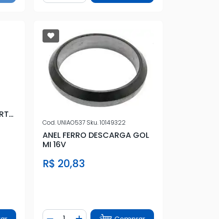
RT
Cod.
UNIAO537
Sku.
10149322
ANEL FERRO DESCARGA GOL
MI 16V
R$ 20,83
Quantidade
ar
Comprar