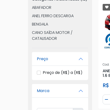
ABAFADOR
ANEL FERRO DESCARGA
BENGALA
CANO SAÍDA MOTOR /
CATALISADOR
CONJUNTO SILENCIOSO
COXIM DESCARGA
Preço
PONTEIRA ESCAPAMENTO
Cod.
ANE
PRÉ-SILENCIOSO
Preço de (R$) a (R$)
1.6 
SILENCIOSO INTERMEDIÁRIO
R$
SILENCIOSO TRASEIRO
Marca
TUBO ESCAPAMENTO
Qua
D
ESCAPAMENTO/OUTROS