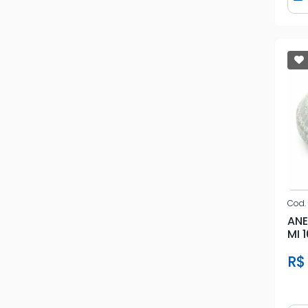
D
SKP
SPM
TUPER
UNIAO
VANZIN
WIEST
Cod.
ANE
MI 
R$