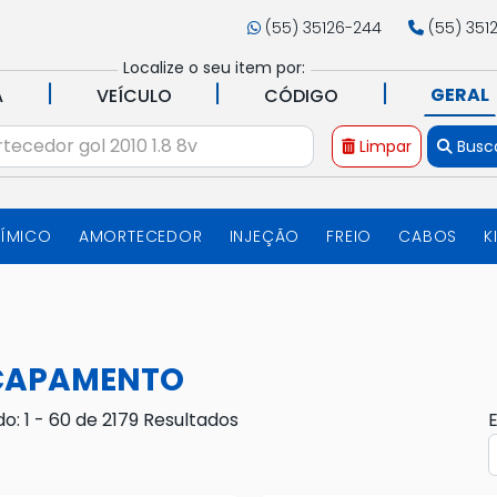
(55) 35126-244
(55) 351
Localize o seu item por:
|
|
|
GERAL
A
VEÍCULO
CÓDIGO
Limpar
Busc
UÍMICO
AMORTECEDOR
INJEÇÃO
FREIO
CABOS
K
CAPAMENTO
do: 1 - 60 de 2179 Resultados
E