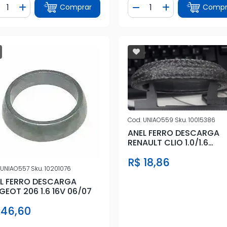
ntidade
Quantidade
Comprar
Compr
iminuir Quantidade
Adicionar Quantidade
Diminuir Quantidade
Adicionar Quan
Cod.
UNIAO559
Sku.
10015386
ANEL FERRO DESCARGA
RENAULT CLIO 1.0/1.6
(TODOS)
R$ 18,86
UNIAO557
Sku.
10201076
L FERRO DESCARGA
PEUGEOT 206 1.6 16V 06/07
 46,60