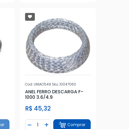
Cod.
UNIAO549
Sku.
10047060
ANEL FERRO DESCARGA F-
1000 3.6/4.9
R$ 45,32
Quantidade
ar
Comprar
tidade
Diminuir Quantidade
Adicionar Quantidade