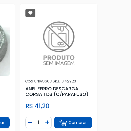
Cod.
UNIAO608
Sku.
10142923
ANEL FERRO DESCARGA
CORSA TDS (C/PARAFUSO)
R$ 41,20
Quantidade
ar
Comprar
tidade
Diminuir Quantidade
Adicionar Quantidade