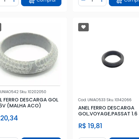
iminuir Quantidade
Adicionar Quantidade
Diminuir Quantidade
Adicionar Quan
UNIAO542
Sku.
10202050
L FERRO DESCARGA GOL
Cod.
UNIAO533
Sku.
10142066
16V (MALHA ACO)
ANEL FERRO DESCARGA
GOL,VOYAGE,PASSAT 1.6
 20,34
R$ 19,81