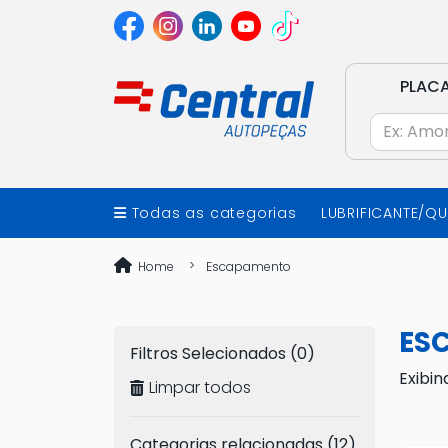
PLAC
Todas as categorias
LUBRIFICANTE/Q
Home
Escapamento
ES
Filtros Selecionados (0)
Exibin
Limpar todos
Categorias relacionadas (12)