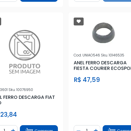
Cod.
UNIAO546
Sku.
10146535
ANEL FERRO DESCARGA
FIESTA COURIER ECOSPO
FOCUS 1.6 ZETEC
R$ 47,59
3601
Sku.
10076950
L FERRO DESCARGA FIAT
O
 23,84
ntidade
Quantidade
Comprar
Compr