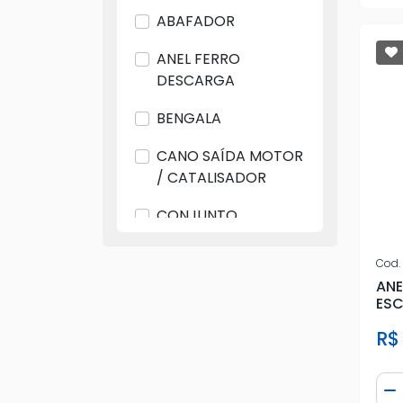
ABAFADOR
DC
ANEL FERRO
FIAT
DESCARGA
FORD
BENGALA
GB
CANO SAÍDA MOTOR
GERAL
/ CATALISADOR
GM
CONJUNTO
SILENCIOSO
IDM
Cod.
COXIM DESCARGA
ANE
IMPORTADO
ESC
ESCAPAMENTO/OUTROS
JEEP
R$
PONTEIRA
KADRON
ESCAPAMENTO
Qua
D