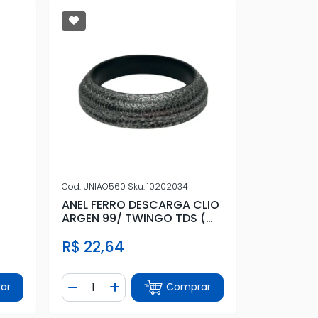
Cod.
UNIAO560
Sku.
10202034
ANEL FERRO DESCARGA CLIO
ARGEN 99/ TWINGO TDS (
MALHA ACO)
R$ 22,64
Quantidade
ar
Comprar
tidade
Diminuir Quantidade
Adicionar Quantidade