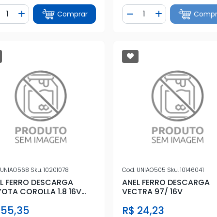
ntidade
Quantidade
Comprar
Compr
iminuir Quantidade
Adicionar Quantidade
Diminuir Quantidade
Adicionar Quan
UNIAO568
Sku.
10201078
Cod.
UNIAO505
Sku.
10146041
L FERRO DESCARGA
ANEL FERRO DESCARGA
OTA COROLLA 1.8 16V
VECTRA 97/ 16V
 ( DIANTEIRO)
 55,35
R$ 24,23