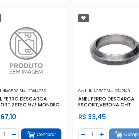
UNIAO508
Sku.
20144269
Cod.
UNIAO507
Sku.
10142140
L FERRO DESCARGA
ANEL FERRO DESCARGA
ORT ZETEC 97/ MONDEO
ESCORT,VERONA CHT
 67,10
R$ 33,45
ntidade
Quantidade
Comprar
Compr
iminuir Quantidade
Adicionar Quantidade
Diminuir Quantidade
Adicionar Quan