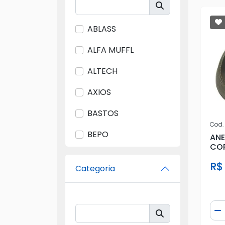
ABLASS
ALFA MUFFL
ALTECH
AXIOS
BASTOS
Cod.
BEPO
ANE
COR
BRASMECK
(AN
R$
Categoria
CITROEN
CORCERAMA
Qua
D
CWB