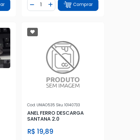
Quantidade
ar
Comprar
tidade
Diminuir Quantidade
Adicionar Quantidade
Cod.
UNIAO535
Sku.
10140733
ANEL FERRO DESCARGA
SANTANA 2.0
R$ 19,89