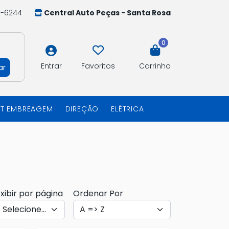
2-6244
Central Auto Peças - Santa Rosa
0
Entrar
Favoritos
Carrinho
ar
IT EMBREAGEM
DIREÇÃO
ELÉTRICA
xibir por página
Ordenar Por