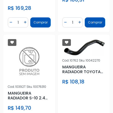
MITSUBISHI L-200
R$ 169,28
TRITON 3.2 DIESEL
2008 E
Quantidade
Quantidade
Comprar
Comprar
Diminuir Quantidade
Adicionar Quantidade
Diminuir Quantidade
Adicionar Quantidad
Cod.
10762
Sku.
10042270
MANGUEIRA
RADIADOR TOYOTA
HILUX 2.8 16V DIESEL
R$ 108,18
2016 EM DIANT
Cod.
10392T
Sku.
10076310
MANGUEIRA
RADIADOR S-10 2.4
8V 2012 A 2019
R$ 149,70
INFERIOR