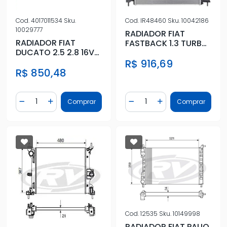
Cod.
4017011534
Sku.
Cod.
IR48460
Sku.
10042186
10029777
RADIADOR FIAT
RADIADOR FIAT
FASTBACK 1.3 TURBO
DUCATO 2.5 2.8 16V
FLEX 2022 EM DIANTE
1998 A 2009
R$ 916,69
R$ 850,48
Quantidade
Quantidade
Comprar
Comprar
Diminuir Quantidade
Adicionar Quantidade
Diminuir Quantidade
Adicionar Quantidad
Cod.
12535
Sku.
10149998
RADIADOR FIAT PALIO