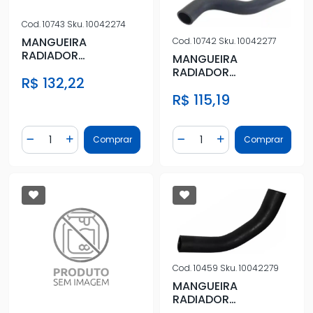
Cod.
10743
Sku.
10042274
MANGUEIRA
Cod.
10742
Sku.
10042277
RADIADOR
MANGUEIRA
MITSUBISHI L-200
RADIADOR
R$ 132,22
TRITON 2.4 FLEX 2013
MITSUBISHI L-200
A 2
R$ 115,19
TRITON 2.4 FLEX 2013
A 2
Quantidade
Quantidade
Comprar
Comprar
Diminuir Quantidade
Adicionar Quantidade
Diminuir Quantidade
Adicionar Quantidad
Cod.
10459
Sku.
10042279
MANGUEIRA
RADIADOR
MITSUBISHI L-200