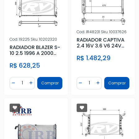
Cod.
IR48231
Sku.
10037626
RADIADOR CAPTIVA
Cod.
19225
Sku.
10202320
2.4 16V 3.6 V6 24V
RADIADOR BLAZER S-
08/
10 2.5 1996 A 2000
R$ 1.482,29
COM E SEM AR
R$ 628,25
Quantidade
Quantidade
Comprar
Comprar
Diminuir Quantidade
Adicionar Quantidade
Diminuir Quantidade
Adicionar Quantidad