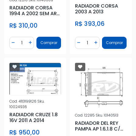
RADIADOR CORSA
RADIADOR CORSA
2003 A 2013
1994 A 2002 SEM AR
CONDICIONADO
R$ 393,06
R$ 310,00
Quantidade
Quantidade
Comprar
Comprar
Diminuir Quantidade
Adicionar Quantidade
Diminuir Quantidade
Adicionar Quantidad
Cod.
4113199126
Sku.
10024936
RADIADOR CRUZE 1.8
Cod.
12285
Sku.
10140513
16V 2011 A 2014
RADIADOR DEL REY
PAMPA AP 1.6,1.8 C/
R$ 950,00
OU S/ AR