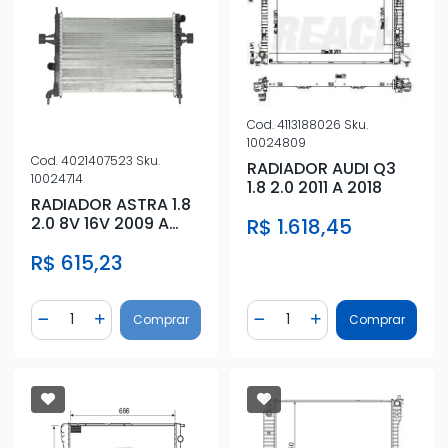
Cod.
4113188026
Sku.
10024809
Cod.
4021407523
Sku.
RADIADOR AUDI Q3
10024714
1.8 2.0 2011 A 2018
RADIADOR ASTRA 1.8
2.0 8V 16V 2009 A
R$ 1.618,45
2011 CAMBIO MANUAL
R$ 615,23
Quantidade
Quantidade
Comprar
Comprar
Diminuir Quantidade
Adicionar Quantidade
Diminuir Quantidade
Adicionar Quantidad