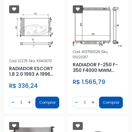
Cod.
4017190126
Sku.
10020317
Cod.
12275
Sku.
10140670
RADIADOR F-250 F-
RADIADOR ESCORT
350 F4000 MWM
1.8 2.0 1993 A 1996
CUMMINS 1999 A 2001
S/AR
R$ 1.565,79
R$ 336,24
Quantidade
Quantidade
Comprar
Comprar
Diminuir Quantidade
Adicionar Quantidade
Diminuir Quantidade
Adicionar Quantidad