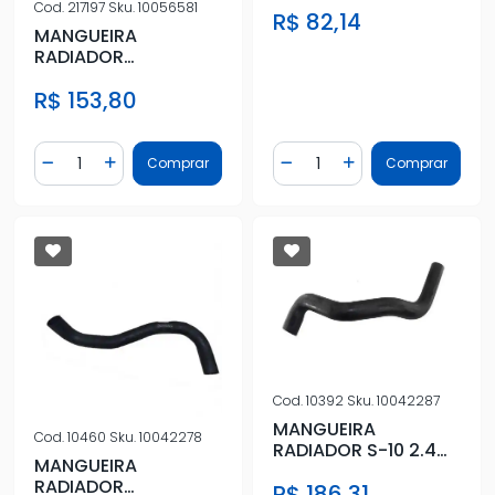
Cod.
217197
Sku.
10056581
R$ 82,14
TRITON 3.2 DIESEL
MANGUEIRA
2008 E
RADIADOR
MITSUBISHI L-200
R$ 153,80
TRITON 3.2 2010/
Quantidade
Quantidade
Comprar
Comprar
Diminuir Quantidade
Adicionar Quantidade
Diminuir Quantidade
Adicionar Quantidad
Cod.
10392
Sku.
10042287
MANGUEIRA
Cod.
10460
Sku.
10042278
RADIADOR S-10 2.4
MANGUEIRA
8V 2012 A 2019
RADIADOR
R$ 186,31
INFERIOR