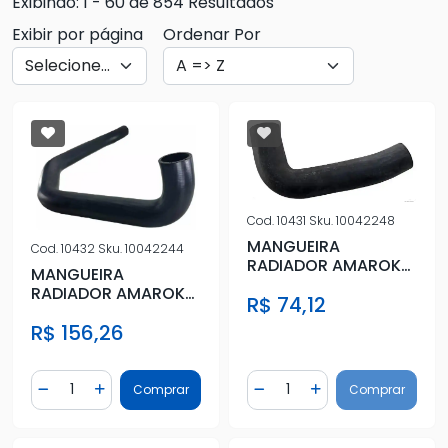
Exibindo: 1 - 60 de 854 Resultados
Exibir por página
Ordenar Por
Cod.
10431
Sku.
10042248
MANGUEIRA
Cod.
10432
Sku.
10042244
RADIADOR AMAROK
MANGUEIRA
2.0 16V DIESEL 2010
RADIADOR AMAROK
R$ 74,12
EM DIANTE INFE
2.0 16V DIESEL 2010
R$ 156,26
EM DIANTE INFE
Quantidade
Quantidade
Comprar
Comprar
Diminuir Quantidade
Adicionar Quantidade
Diminuir Quantidade
Adicionar Quantidad