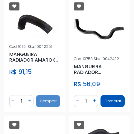
Cod.
10751
Sku.
10042251
MANGUEIRA
Cod.
10758
Sku.
10042432
RADIADOR AMAROK
3.0 V6 2018 EM
MANGUEIRA
R$ 91,15
DIANTE SUPERIOR
RADIADOR
MITSUBISHI L-200 2.4
R$ 56,09
16V 2017 EM DIANTE
Quantidade
Quantidade
Comprar
Comprar
Diminuir Quantidade
Adicionar Quantidade
Diminuir Quantidade
Adicionar Quantidad