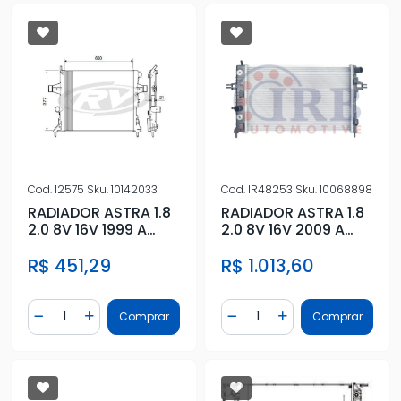
Cod.
12575
Sku.
10142033
Cod.
IR48253
Sku.
10068898
RADIADOR ASTRA 1.8
RADIADOR ASTRA 1.8
2.0 8V 16V 1999 A
2.0 8V 16V 2009 A
2009 CAMBIO
2011 CAMBIO
R$ 451,29
R$ 1.013,60
MANUAL
AUTOMATICO
Quantidade
Quantidade
Comprar
Comprar
Diminuir Quantidade
Adicionar Quantidade
Diminuir Quantidade
Adicionar Quantidad