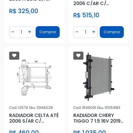
2006 C/AR C/
RESERVATORIO
R$ 325,00
R$ 515,10
Quantidade
Quantidade
Comprar
Comprar
Diminuir Quantidade
Adicionar Quantidade
Diminuir Quantidade
Adicionar Quantidad
Cod.
12579
Sku.
10146028
Cod.
IR48091
Sku.
10053183
RADIADOR CELTA ATÉ
RADIADOR CHERY
2006 S/AR C/
TIGGO 7 1.5 16V 2019
RESERVATORIO
EM DIANTE
R$ 460,00
R$ 1.035,00