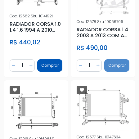
Cod.
12562
Sku.
10141921
Cod.
12578
Sku.
10066706
RADIADOR CORSA 1.0
RADIADOR CORSA 1.4
1.4 1.6 1994 A 2010
2003 A 2013 COM AR
C/AR
CONDICIONADO
R$ 440,02
R$ 490,00
Quantidade
Quantidade
Comprar
Comprar
Diminuir Quantidade
Adicionar Quantidade
Diminuir Quantidade
Adicionar Quantidad
Cod.
12577
Sku.
10147634
Cod.
12216
Sku.
10140669