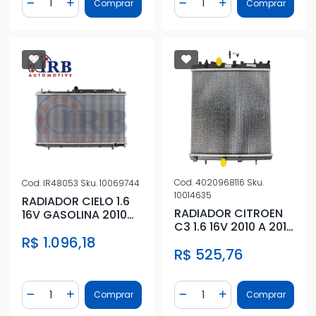
Comprar
Comprar
Diminuir Quantidade
Adicionar Quantidade
Diminuir Quantidade
Adicionar Quantidad
Cod.
4020968116
Sku.
Cod.
IR48053
Sku.
10069744
10014635
RADIADOR CIELO 1.6
RADIADOR CITROEN
16V GASOLINA 2010
C3 1.6 16V 2010 A 2019
ACIMA BRASADO
AUTOMATICO/MECA
R$ 1.096,18
R$ 525,76
NICO
Quantidade
Quantidade
Comprar
Comprar
Diminuir Quantidade
Adicionar Quantidade
Diminuir Quantidade
Adicionar Quantidad