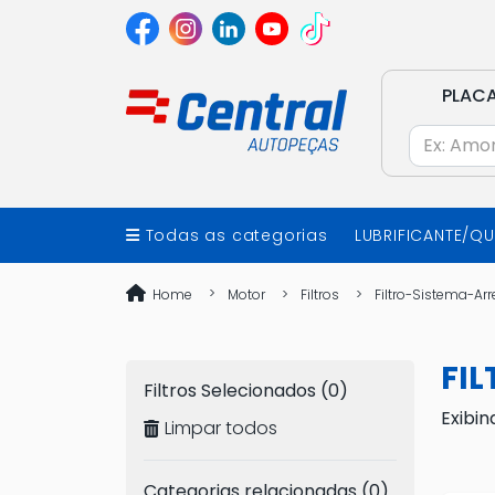
PLAC
Todas as categorias
LUBRIFICANTE/Q
Home
Motor
Filtros
Filtro-Sistema-Ar
FI
Filtros Selecionados (0)
Exibin
Limpar todos
Categorias relacionadas (0)