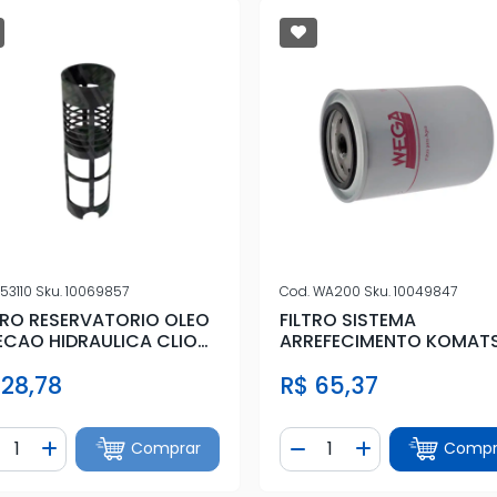
53110
Sku.
10069857
Cod.
WA200
Sku.
10049847
TRO RESERVATORIO OLEO
FILTRO SISTEMA
ECAO HIDRAULICA CLIO
ARREFECIMENTO KOMAT
DOS
WA 320 1 LC BLINDADO
 28,78
R$ 65,37
ntidade
Quantidade
Comprar
Compr
iminuir Quantidade
Adicionar Quantidade
Diminuir Quantidade
Adicionar Quan