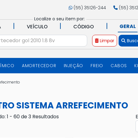
(55) 35126-244
(55) 351
Localize o seu item por:
|
|
|
GERAL
A
VEÍCULO
CÓDIGO
Limpar
Busc
UÍMICO
AMORTECEDOR
INJEÇÃO
FREIO
CABOS
K
refecimento
LTRO SISTEMA ARREFECIMENTO
do: 1 - 60 de 3 Resultados
E