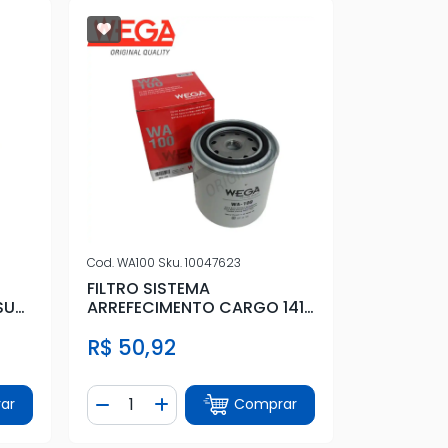
Cod.
WA100
Sku.
10047623
FILTRO SISTEMA
SU
ARREFECIMENTO CARGO 1415
1992 A 2001
R$ 50,92
Quantidade
ar
Comprar
tidade
Diminuir Quantidade
Adicionar Quantidade