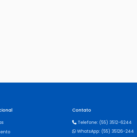
cional
Contato
as
Telefone:
(55) 3512-6244
WhatsApp:
(55) 35126-244
ento