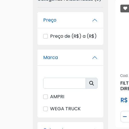
Preço
Preço de (R$) a (R$)
Marca
Cod.
FIL
DIR
TO
AMPRI
R$
WEGA TRUCK
Qua
D