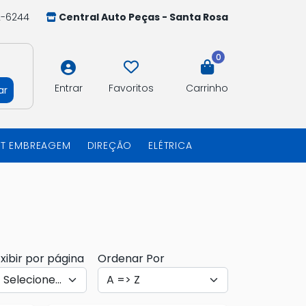
2-6244
Central Auto Peças - Santa Rosa
0
Entrar
Favoritos
Carrinho
ar
IT EMBREAGEM
DIREÇÃO
ELÉTRICA
xibir por página
Ordenar Por