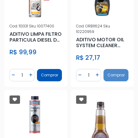
Cod.
113331
Sku.
10077400
Cod.
ORBI1624
Sku.
10220959
ADITIVO LIMPA FILTRO
ADITIVO MOTOR OIL
PARTICULA DIESEL DPF
SYSTEM CLEANER
300ML
FLUSHING
R$ 99,99
R$ 27,17
Quantidade
Quantidade
Comprar
Comprar
Diminuir Quantidade
Adicionar Quantidade
Diminuir Quantidade
Adicionar Quantidad