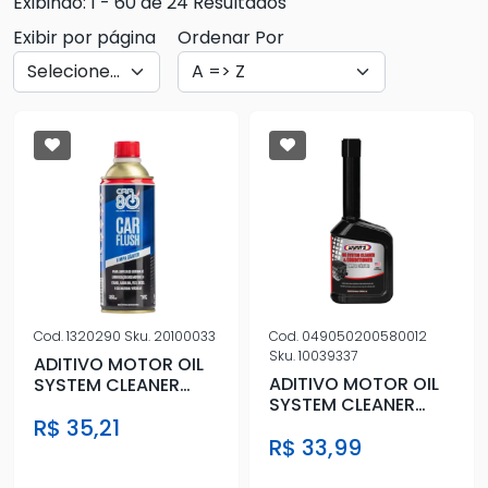
Exibindo: 1 - 60 de 24 Resultados
Exibir por página
Ordenar Por
Cod.
1320290
Sku.
20100033
Cod.
049050200580012
Sku.
10039337
ADITIVO MOTOR OIL
ADITIVO MOTOR OIL
SYSTEM CLEANER
SYSTEM CLEANER
FLUSHING
FLUSHING 325ML
R$ 35,21
R$ 33,99