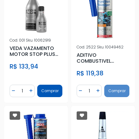
Cod.
001
Sku.
10062919
Cod.
2522
Sku.
10049462
VEDA VAZAMENTO
MOTOR STOP PLUS
ADITIVO
250ML
COMBUSTIVEL
R$ 133,94
INJECTION CLEANER
R$ 119,38
300ML
Quantidade
Quantidade
Comprar
Comprar
Diminuir Quantidade
Adicionar Quantidade
Diminuir Quantidade
Adicionar Quantidad