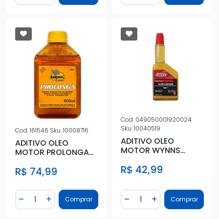
Cod.
049050001920024
Sku.
10040519
Cod.
161546
Sku.
10008716
ADITIVO OLEO
ADITIVO OLEO
MOTOR WYNNS
MOTOR PROLONGA
PROLONGA 325ML
(500ML)
R$ 42,99
R$ 74,99
Quantidade
Quantidade
Comprar
Comprar
Diminuir Quantidade
Adicionar Quantidade
Diminuir Quantidade
Adicionar Quantidad