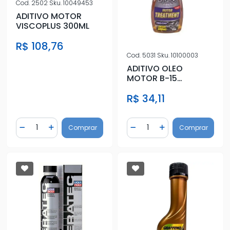
Cod.
2502
Sku.
10049453
ADITIVO MOTOR
VISCOPLUS 300ML
R$ 108,76
Cod.
5031
Sku.
10100003
ADITIVO OLEO
MOTOR B-15
RADMOTOR
R$ 34,11
PROLONGA 500ML -
TREATMENT
Quantidade
Quantidade
Comprar
Comprar
Diminuir Quantidade
Adicionar Quantidade
Diminuir Quantidade
Adicionar Quantidad