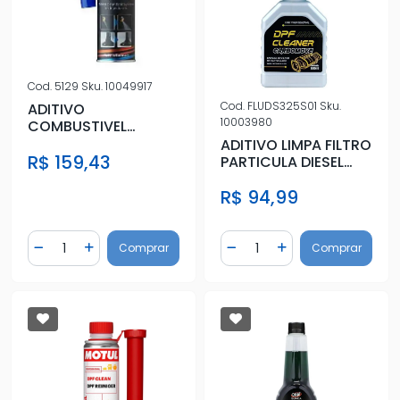
Cod.
5129
Sku.
10049917
Cod.
FLUDS325S01
Sku.
ADITIVO
10003980
COMBUSTIVEL
MOTOR SYSTEM
ADITIVO LIMPA FILTRO
R$ 159,43
CLEANER 300ML
PARTICULA DIESEL
(DPF) TIRRENO 500ML
R$ 94,99
Quantidade
Quantidade
Comprar
Comprar
Diminuir Quantidade
Adicionar Quantidade
Diminuir Quantidade
Adicionar Quantidad