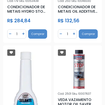
Cod.
179
Sku.
10053438
Cod.
250
Sku.
10048330
CONDICIONADOR DE
CONDICIONADOR DE
METAIS HYDRO STO
METAIS OIL ADDITIVE
EL ADDITIV 300ML
300ML
R$ 284,84
R$ 132,56
Quantidade
Quantidade
Comprar
Comprar
Diminuir Quantidade
Adicionar Quantidade
Diminuir Quantidade
Adicionar Quantidad
Cod.
2501
Sku.
10007637
VEDA VAZAMENTO
MOTOR OIL SAVER