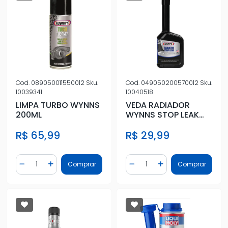
Cod.
089050011550012
Sku.
Cod.
049050200570012
Sku.
10039341
10040518
LIMPA TURBO WYNNS
VEDA RADIADOR
200ML
WYNNS STOP LEAK
325ML
R$ 65,99
R$ 29,99
Quantidade
Quantidade
Comprar
Comprar
Diminuir Quantidade
Adicionar Quantidade
Diminuir Quantidade
Adicionar Quantidad