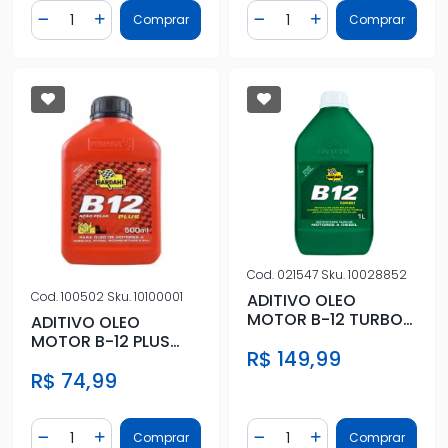
Quantidade
Quantidade
Comprar
Comprar
Diminuir Quantidade
Adicionar Quantidade
Diminuir Quantidade
Adicionar Quantidad
Cod.
021547
Sku.
10028852
Cod.
100502
Sku.
10100001
ADITIVO OLEO
MOTOR B-12 TURBO
ADITIVO OLEO
DIESEL (1 LITRO)
MOTOR B-12 PLUS
R$ 149,99
(500 ML)
R$ 74,99
Quantidade
Quantidade
Comprar
Comprar
Diminuir Quantidade
Adicionar Quantidade
Diminuir Quantidade
Adicionar Quantidad