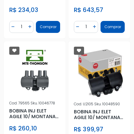
16V 2011 ACIMA
2.0 16V TODOS
R$ 234,03
R$ 643,57
Quantidade
Quantidade
Comprar
Comprar
Diminuir Quantidade
Adicionar Quantidade
Diminuir Quantidade
Adicionar Quantidad
Cod.
79565
Sku.
10046778
Cod.
U2105
Sku.
10048590
BOBINA INJ ELET
BOBINA INJ ELET
AGILE 10/ MONTANA
AGILE 10/ MONTANA
11/ COBALT 12/ SPIN
11/ COBALT 12/ SPIN
R$ 260,10
13/
R$ 399,97
13/