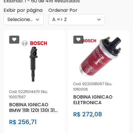
Exibindo: 1 - 60 de 416 Resultados
Exibir por página
Ordenar Por
Cod.
9220081067
Sku.
10110006
Cod.
0221504470
Sku.
BOBINA IGNICAO
10007567
ELETRONICA
BOBINA IGNICAO
BMW 118I 120I 130I 318I
R$ 272,08
320I 330I 335I 05/14
R$ 256,71