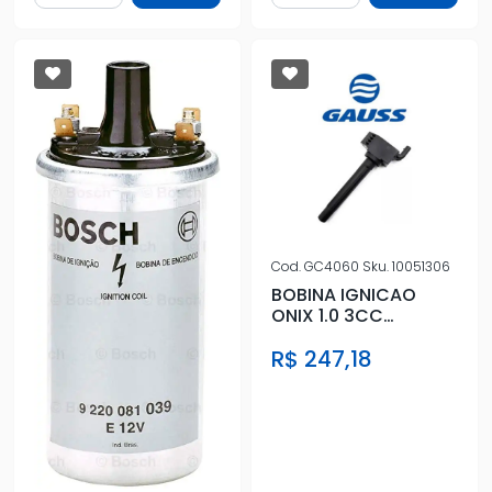
Cod.
GC4060
Sku.
10051306
BOBINA IGNICAO
ONIX 1.0 3CC
ASPIRADO 2020
R$ 247,18
ACIMA