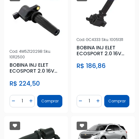
Cod.
GC4333
Sku.
10051311
BOBINA INJ ELET
Cod.
4M5Z12029B
Sku.
ECOSPORT 2.0 16V
10112500
17/18 FOCUS 2.0 16V
R$ 186,86
BOBINA INJ ELET
14/18
ECOSPORT 2.0 16V
03/14 FOCUS 2.0 16V
R$ 224,50
05/14 D
Quantidade
Quantidade
Comprar
Comprar
Diminuir Quantidade
Adicionar Quantidade
Diminuir Quantidade
Adicionar Quantidad