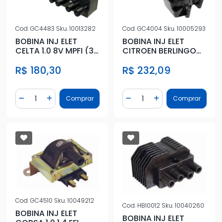
Cod.
GC4483
Sku.
10013282
Cod.
GC4004
Sku.
10005293
BOBINA INJ ELET
BOBINA INJ ELET
CELTA 1.0 8V MPFI (3
CITROEN BERLINGO
PINOS)
96/ XANTIA 2.0 93/98
R$ 180,30
R$ 232,09
XSARA
Quantidade
Quantidade
Comprar
Comprar
Diminuir Quantidade
Adicionar Quantidade
Diminuir Quantidade
Adicionar Quantidad
Cod.
GC4510
Sku.
10049212
Cod.
HBI0012
Sku.
10040260
BOBINA INJ ELET
BOBINA INJ ELET