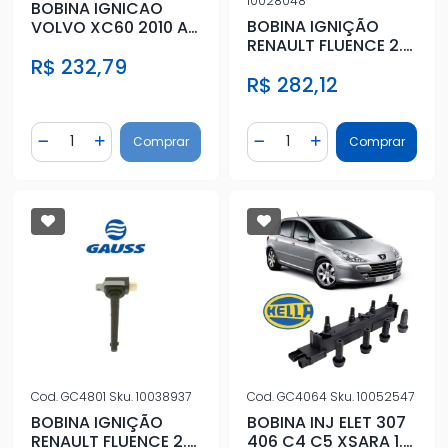
10028048
BOBINA IGNICAO
BOBINA IGNIÇÃO
VOLVO XC60 2010 A
RENAULT FLUENCE 2.0
2015
16V 2011 ACIMA
R$ 232,79
R$ 282,12
Quantidade
Quantidade
Comprar
Comprar
Diminuir Quantidade
Adicionar Quantidade
Diminuir Quantidade
Adicionar Quantidad
Cod.
GC4801
Sku.
10038937
Cod.
GC4064
Sku.
10052547
BOBINA IGNIÇÃO
BOBINA INJ ELET 307
RENAULT FLUENCE 2.0
406 C4 C5 XSARA 1.8