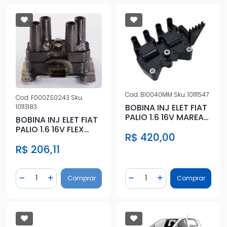
Cod.
BI0040MM
Sku.
10111547
Cod.
F000ZS0243
Sku.
BOBINA INJ ELET FIAT
10113183
PALIO 1.6 16V MAREA
BOBINA INJ ELET FIAT
BRAVA STRADA SIENA
PALIO 1.6 16V FLEX
R$ 420,00
2010 A 2017 3 PINOS
R$ 206,11
Quantidade
Quantidade
Comprar
Comprar
Diminuir Quantidade
Adicionar Quantidade
Diminuir Quantidade
Adicionar Quantidad