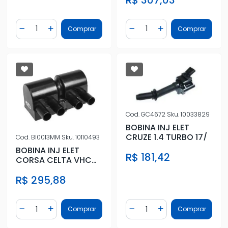
Quantidade
Quantidade
Comprar
Comprar
Diminuir Quantidade
Adicionar Quantidade
Diminuir Quantidade
Adicionar Quantidad
Cod.
GC4672
Sku.
10033829
BOBINA INJ ELET
CRUZE 1.4 TURBO 17/
Cod.
BI0013MM
Sku.
10110493
BOBINA INJ ELET
R$ 181,42
CORSA CELTA VHC
2001/ MERIVA
R$ 295,88
MONTANA CORSA N
Quantidade
Quantidade
Comprar
Comprar
Diminuir Quantidade
Adicionar Quantidade
Diminuir Quantidade
Adicionar Quantidad