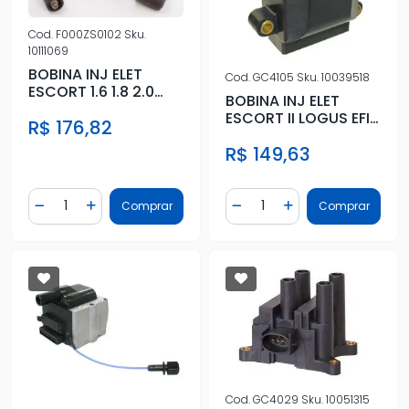
Cod.
F000ZS0102
Sku.
10111069
BOBINA INJ ELET
Cod.
GC4105
Sku.
10039518
ESCORT 1.6 1.8 2.0
BOBINA INJ ELET
1994 A 1996
ESCORT II LOGUS EFI
R$ 176,82
VERSAILLES GOL EFI
R$ 149,63
Quantidade
Quantidade
Comprar
Comprar
Diminuir Quantidade
Adicionar Quantidade
Diminuir Quantidade
Adicionar Quantidad
Cod.
GC4029
Sku.
10051315