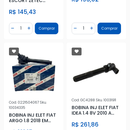
ESCORT ZETEC
ROCAN ,FIESTA
R$ 145,43
ROCAN 00/
Quantidade
Quantidade
Comprar
Comprar
Diminuir Quantidade
Adicionar Quantidade
Diminuir Quantidade
Adicionar Quantidad
Cod.
GC4288
Sku.
10031911
Cod.
0221504067
Sku.
BOBINA INJ ELET FIAT
10034335
IDEA 1.4 8V 2010 A
BOBINA INJ ELET FIAT
2015
ARGO 1.8 2018 EM
R$ 261,86
DIANTE