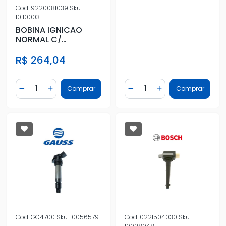
Cod.
9220081039
Sku.
10110003
BOBINA IGNICAO
NORMAL C/
PLATINADO FUSCA
R$ 264,04
BRASILIA S
Quantidade
Quantidade
Comprar
Comprar
Diminuir Quantidade
Adicionar Quantidade
Diminuir Quantidade
Adicionar Quantidad
Cod.
GC4700
Sku.
10056579
Cod.
0221504030
Sku.