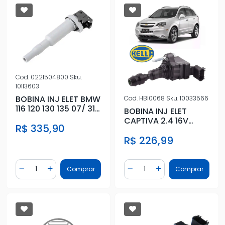
Cod.
0221504800
Sku.
10113603
BOBINA INJ ELET BMW
Cod.
HBI0068
Sku.
10033566
116 120 130 135 07/ 316
BOBINA INJ ELET
320 325 330 02/
CAPTIVA 2.4 16V
R$ 335,90
2009 A 2016
R$ 226,99
Quantidade
Quantidade
Comprar
Comprar
Diminuir Quantidade
Adicionar Quantidade
Diminuir Quantidade
Adicionar Quantidad