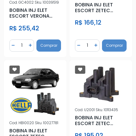
Cod.
GC4002
Sku.
10039519
BOBINA INJ ELET
BOBINA INJ ELET
ESCORT ZETEC
ESCORT VERONA
ROCAN ,FIESTA
R$ 166,12
93/96 LOGUS 94/99
ROCAN 00/
R$ 255,42
(6 PINOS)
Quantidade
Quantidade
Comprar
Comprar
Diminuir Quantidade
Adicionar Quantidade
Diminuir Quantidade
Adicionar Quantidad
Cod.
U2001
Sku.
10113435
BOBINA INJ ELET
ESCORT ZETEC
Cod.
HBI0020
Sku.
10027781
ROCAN ,FIESTA
BOBINA INJ ELET
R$ 195,02
ROCAN 00/