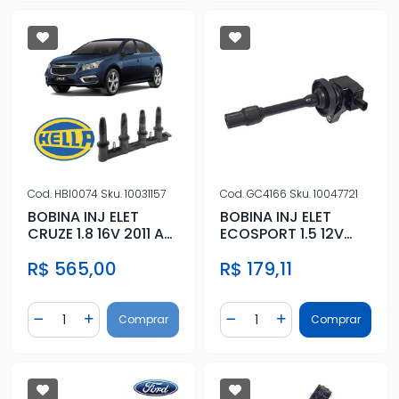
Cod.
HBI0074
Sku.
10031157
Cod.
GC4166
Sku.
10047721
BOBINA INJ ELET
BOBINA INJ ELET
CRUZE 1.8 16V 2011 A
ECOSPORT 1.5 12V
2016
3CIL DRAGON 2018
R$ 565,00
R$ 179,11
ACIMA
Quantidade
Quantidade
Comprar
Comprar
Diminuir Quantidade
Adicionar Quantidade
Diminuir Quantidade
Adicionar Quantidad