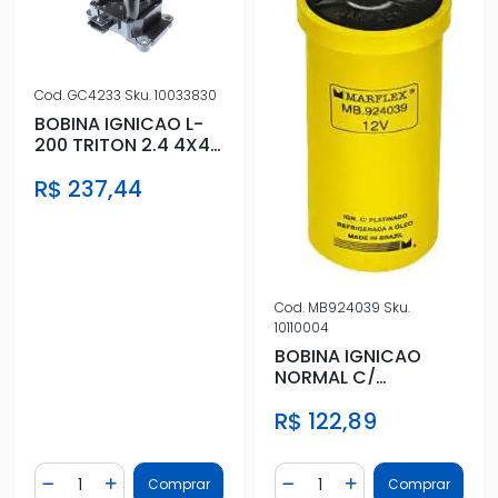
Cod.
GC4233
Sku.
10033830
BOBINA IGNICAO L-
200 TRITON 2.4 4X4
2012/ FLEX
R$ 237,44
Cod.
MB924039
Sku.
10110004
BOBINA IGNICAO
NORMAL C/
PLATINADO
R$ 122,89
Quantidade
Quantidade
Comprar
Comprar
Diminuir Quantidade
Adicionar Quantidade
Diminuir Quantidade
Adicionar Quantidad