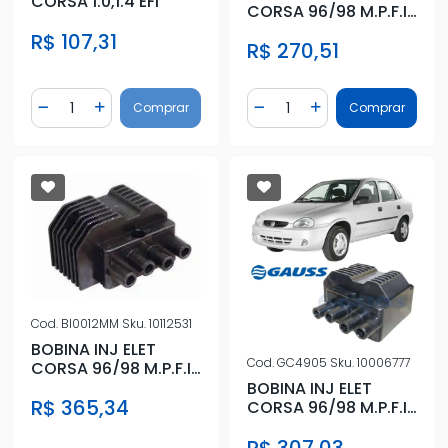
CORSA 1.0,1.4 EFI
CORSA 96/98 M.P.F.I
OMEGA 2.2 4CIL
R$ 107,31
R$ 270,51
95/98
Quantidade
Quantidade
Comprar
Comprar
Diminuir Quantidade
Adicionar Quantidade
Diminuir Quantidade
Adicionar Quantidad
Cod.
BI0012MM
Sku.
10112531
BOBINA INJ ELET
Cod.
GC4905
Sku.
10006777
CORSA 96/98 M.P.F.I
OMEGA 2.2 4CIL
BOBINA INJ ELET
R$ 365,34
95/98
CORSA 96/98 M.P.F.I
OMEGA 2.2 4CIL
R$ 307,03
95/98