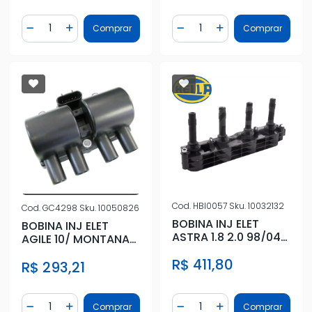
Quantidade
Quantidade
Comprar
Comprar
Diminuir Quantidade
Adicionar Quantidade
Diminuir Quantidade
Adicionar Quantidad
Cod.
HBI0057
Sku.
10032132
Cod.
GC4298
Sku.
10050826
BOBINA INJ ELET
BOBINA INJ ELET
ASTRA 1.8 2.0 98/04
AGILE 10/ MONTANA
VECTRA 2.0 2.2 16V
11/ COBALT 12/ SPIN
R$ 411,80
97/05
R$ 293,21
13/
Quantidade
Quantidade
Comprar
Comprar
Diminuir Quantidade
Adicionar Quantidade
Diminuir Quantidade
Adicionar Quantidad