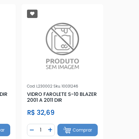
Cod.
L230002
Sku.
10031246
DIR
VIDRO FAROLETE S-10 BLAZER
2001 A 2011 DIR
R$ 32,69
Quantidade
ar
Comprar
tidade
Diminuir Quantidade
Adicionar Quantidade