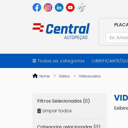
PLAC
Todas as categorias
LUBRIFICANTE/Q
Home
Vidros
Vidrosoutros
VI
Filtros Selecionados (0)
Exibin
Limpar todos
Categorias relacionadas (0)