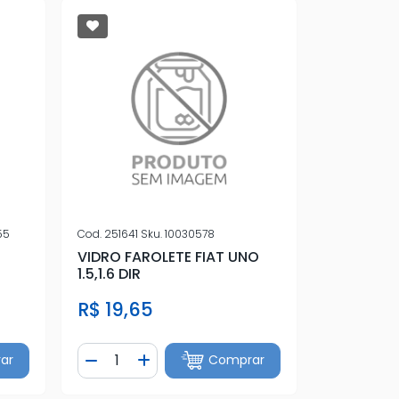
55
Cod.
251641
Sku.
10030578
VIDRO FAROLETE FIAT UNO
1.5,1.6 DIR
R$ 19,65
Quantidade
ar
Comprar
tidade
Diminuir Quantidade
Adicionar Quantidade