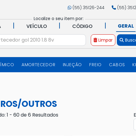
(55) 35126-244
(55) 351
Localize o seu item por:
|
|
|
GERAL
A
VEÍCULO
CÓDIGO
Limpar
Busc
UÍMICO
AMORTECEDOR
INJEÇÃO
FREIO
CABOS
K
DROS/OUTROS
do: 1 - 60 de 6 Resultados
E