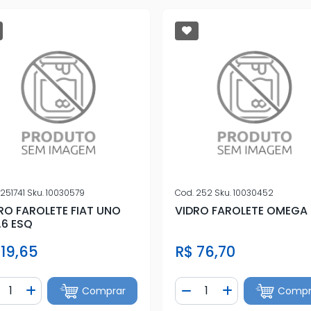
251741
Sku.
10030579
Cod.
252
Sku.
10030452
RO FAROLETE FIAT UNO
VIDRO FAROLETE OMEGA 
1.6 ESQ
 19,65
R$ 76,70
ntidade
Quantidade
Comprar
Compr
iminuir Quantidade
Adicionar Quantidade
Diminuir Quantidade
Adicionar Quan