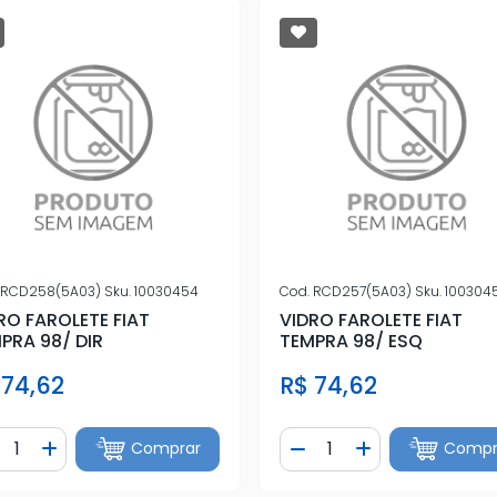
RCD258(5A03)
Sku.
10030454
Cod.
RCD257(5A03)
Sku.
100304
RO FAROLETE FIAT
VIDRO FAROLETE FIAT
PRA 98/ DIR
TEMPRA 98/ ESQ
 74,62
R$ 74,62
ntidade
Quantidade
Comprar
Compr
iminuir Quantidade
Adicionar Quantidade
Diminuir Quantidade
Adicionar Quan