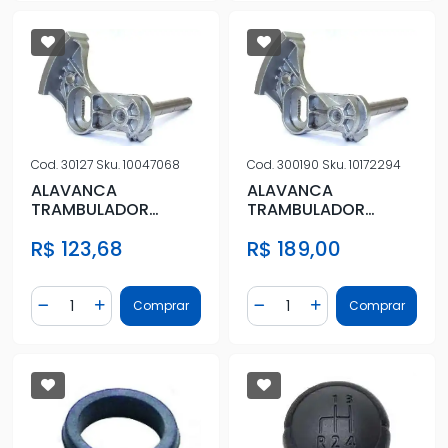
Cod.
30127
Sku.
10047068
Cod.
300190
Sku.
10172294
ALAVANCA
ALAVANCA
TRAMBULADOR
TRAMBULADOR
MARCHA ASTRA 04/
MARCHA ASTRA 04/
R$ 123,68
R$ 189,00
CELTA CORSA 05/
CELTA CORSA 05/
(EIXO)
(EIXO)
Quantidade
Quantidade
Comprar
Comprar
Diminuir Quantidade
Adicionar Quantidade
Diminuir Quantidade
Adicionar Quantidad