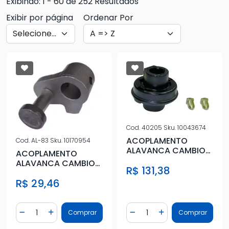
Exibindo: 1 - 60 de 252 Resultados
Exibir por página
Ordenar Por
Cod.
40205
Sku.
10043674
ACOPLAMENTO
Cod.
AL-83
Sku.
10170954
ALAVANCA CAMBIO
ACOPLAMENTO
FUSCA (36371)
ALAVANCA CAMBIO
R$ 131,38
CHEVETTE 5M CAIXA
R$ 29,46
Quantidade
Quantidade
Comprar
Comprar
Diminuir Quantidade
Adicionar Quantidade
Diminuir Quantidade
Adicionar Quantidad