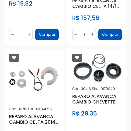
REPARO ALAVANCA
R$ 19,82
CELTA MERIVA
CAMBIO CELTA 14/16
CLASSIC 15/ C/
R$ 157,56
ARTICULADO
Quantidade
Quantidade
Comprar
Comprar
Diminuir Quantidade
Adicionar Quantidade
Diminuir Quantidade
Adicionar Quantidad
Cod.
30416
Sku.
10170049
REPARO ALAVANCA
CAMBIO CHEVETTE
OPALA 4 MARCHAS
Cod.
30710
Sku.
10044722
R$ 29,36
REPARO ALAVANCA
CAMBIO CELTA 2014
A 2016