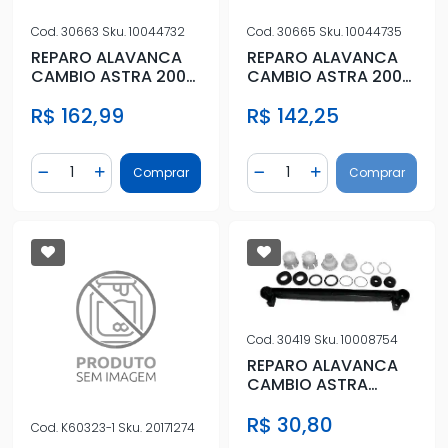
Cod.
30663
Sku.
10044732
Cod.
30665
Sku.
10044735
REPARO ALAVANCA
REPARO ALAVANCA
CAMBIO ASTRA 2005
CAMBIO ASTRA 2005
A 2011 COMPLETO
A 2011 COMPLETO
R$ 162,99
R$ 142,25
Quantidade
Quantidade
Comprar
Comprar
Diminuir Quantidade
Adicionar Quantidade
Diminuir Quantidade
Adicionar Quantidad
Cod.
30419
Sku.
10008754
REPARO ALAVANCA
CAMBIO ASTRA
95/96 CORSA 94/
R$ 30,80
CELTA C/HASTE
Cod.
K60323-1
Sku.
20171274