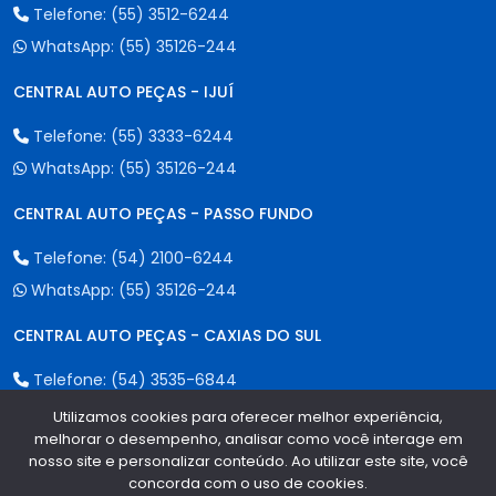
Telefone:
(55) 3512-6244
WhatsApp:
(55) 35126-244
CENTRAL AUTO PEÇAS - IJUÍ
Telefone:
(55) 3333-6244
WhatsApp:
(55) 35126-244
CENTRAL AUTO PEÇAS - PASSO FUNDO
Telefone:
(54) 2100-6244
WhatsApp:
(55) 35126-244
CENTRAL AUTO PEÇAS - CAXIAS DO SUL
Telefone:
(54) 3535-6844
WhatsApp:
(55) 35126-244
Utilizamos cookies para oferecer melhor experiência,
melhorar o desempenho, analisar como você interage em
CENTRAL AUTO PEÇAS - ERECHIM
nosso site e personalizar conteúdo. Ao utilizar este site, você
concorda com o uso de cookies.
1