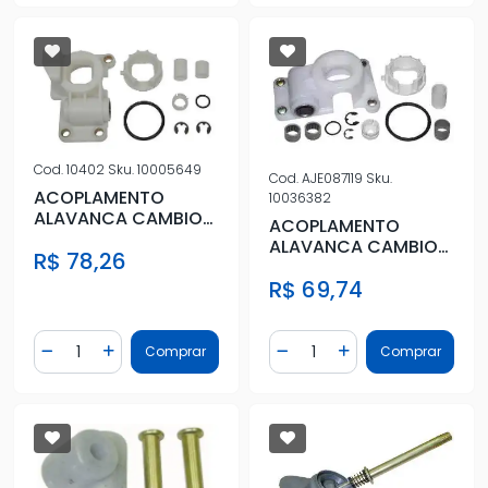
Cod.
10402
Sku.
10005649
Cod.
AJE087119
Sku.
ACOPLAMENTO
10036382
ALAVANCA CAMBIO
ACOPLAMENTO
PALIO (RE P/ FRENTE)
ALAVANCA CAMBIO
R$ 78,26
ALTA COMPLE
PALIO (RE P/ TRAS)
R$ 69,74
BAIXA
Quantidade
Quantidade
Comprar
Comprar
Diminuir Quantidade
Adicionar Quantidade
Diminuir Quantidade
Adicionar Quantidad