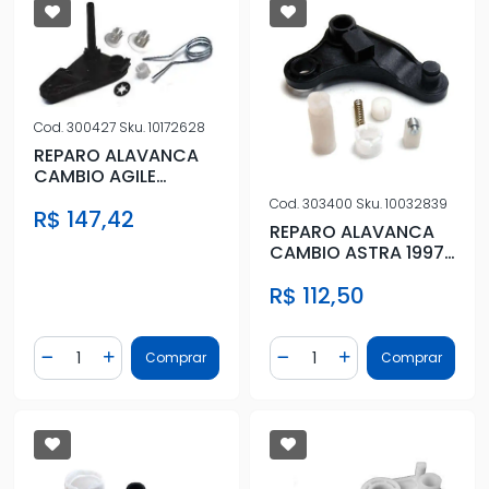
Cod.
300427
Sku.
10172628
REPARO ALAVANCA
CAMBIO AGILE
MONTANA 14/ C/
Cod.
303400
Sku.
10032839
R$ 147,42
ARTICULADOR
REPARO ALAVANCA
CAMBIO ASTRA 1997
A 2005 RE PARA
R$ 112,50
BAIXO
Quantidade
Quantidade
Comprar
Comprar
Diminuir Quantidade
Adicionar Quantidade
Diminuir Quantidade
Adicionar Quantidad