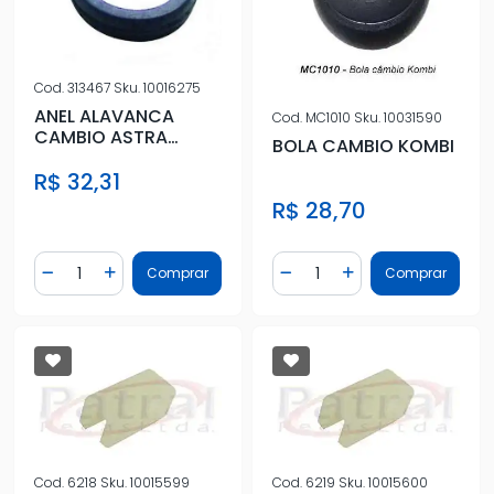
Cod.
313467
Sku.
10016275
ANEL ALAVANCA
Cod.
MC1010
Sku.
10031590
CAMBIO ASTRA
BOLA CAMBIO KOMBI
CELTA CORSA
R$ 32,31
VECTRA
R$ 28,70
Quantidade
Quantidade
Comprar
Comprar
Diminuir Quantidade
Adicionar Quantidade
Diminuir Quantidade
Adicionar Quantidad
Cod.
6218
Sku.
10015599
Cod.
6219
Sku.
10015600