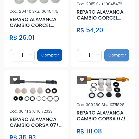
Cod.
20151
Sku.
10045476
REPARO ALAVANCA
Cod.
20440
Sku.
10045475
CAMBIO CORCEL
REPARO ALAVANCA
II,DEL-REY 82/
CAMBIO CORCEL
R$ 54,20
II,DEL-REY 82/
R$ 26,01
Quantidade
Quantidade
Comprar
Comprar
Diminuir Quantidade
Adicionar Quantidade
Diminuir Quantidade
Adicionar Quantidad
Cod.
309280
Sku.
10171828
Cod.
30141
Sku.
10172333
REPARO ALAVANCA
CAMBIO CORSA 07/
REPARO ALAVANCA
MERIVA 07/ ASTRA 1.8
CAMBIO CORSA 07/
R$ 111,08
2.0 8V
MERIVA 07/ ASTRA 1.8
R$ 35,93
2.0 8V