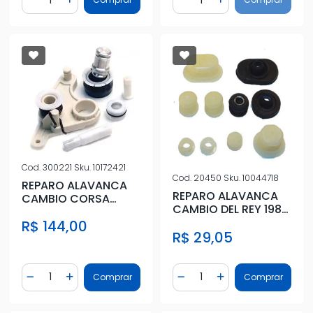
Diminuir Quantidade
Adicionar Quantidade
Diminuir Quantidade
Adicionar Quantidad
Cod.
300221
Sku.
10172421
Cod.
20450
Sku.
10044718
REPARO ALAVANCA
REPARO ALAVANCA
CAMBIO CORSA
CAMBIO DEL REY 1989
CELTA 05/ PRISMA
A 1991
R$ 144,00
VECTRA 06/ ZAF
R$ 29,05
Quantidade
Quantidade
Comprar
Comprar
Diminuir Quantidade
Adicionar Quantidade
Diminuir Quantidade
Adicionar Quantidad