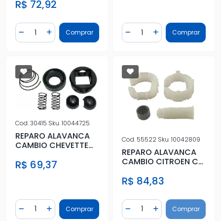
R$ 72,92
Quantidade
Quantidade
Comprar
Comprar
Diminuir Quantidade
Adicionar Quantidade
Diminuir Quantidade
Adicionar Quantidad
Cod.
30415
Sku.
10044725
REPARO ALAVANCA
Cod.
55522
Sku.
10042809
CAMBIO CHEVETTE
REPARO ALAVANCA
OPALA 5 MARCHAS
CAMBIO CITROEN C3
R$ 69,37
2005 A 2012
R$ 84,83
Quantidade
Quantidade
Comprar
Comprar
Diminuir Quantidade
Adicionar Quantidade
Diminuir Quantidade
Adicionar Quantidad