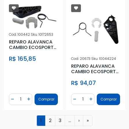
Cod.
100442
Sku.
10172653
REPARO ALAVANCA
CAMBIO ECOSPORT
10/12 FIESTA 10/14 KA
R$ 165,85
10/13
Cod.
20673
Sku.
10044224
REPARO ALAVANCA
CAMBIO ECOSPORT
10/12 FIESTA 10/14 KA
R$ 94,07
10/13
Quantidade
Quantidade
Comprar
Comprar
Diminuir Quantidade
Adicionar Quantidade
Diminuir Quantidade
Adicionar Quantidad
1
2
3
...
›
»