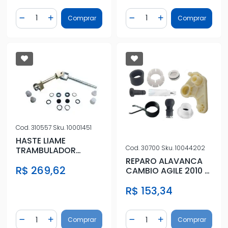
Quantidade
Quantidade
Comprar
Comprar
Diminuir Quantidade
Adicionar Quantidade
Diminuir Quantidade
Adicionar Quantidad
Cod.
310557
Sku.
10001451
HASTE LIAME
Cod.
30700
Sku.
10044202
TRAMBULADOR
MARCHA VECTRA
REPARO ALAVANCA
R$ 269,62
97/05 (C/BUCHA
CAMBIO AGILE 2010 A
ALAV)
2014
R$ 153,34
Quantidade
Quantidade
Comprar
Comprar
Diminuir Quantidade
Adicionar Quantidade
Diminuir Quantidade
Adicionar Quantidad