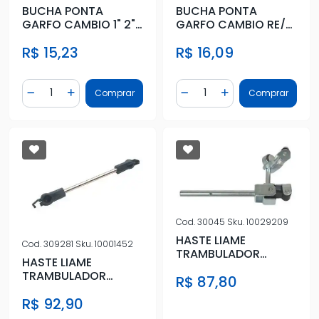
BUCHA PONTA
BUCHA PONTA
GARFO CAMBIO 1" 2"
GARFO CAMBIO RE/5"
3" 4" S-10 2.8 12/
S-10 2.8 12/
R$ 15,23
R$ 16,09
Quantidade
Quantidade
Comprar
Comprar
Diminuir Quantidade
Adicionar Quantidade
Diminuir Quantidade
Adicionar Quantidad
Cod.
30045
Sku.
10029209
HASTE LIAME
Cod.
309281
Sku.
10001452
TRAMBULADOR
HASTE LIAME
CORSA 1994 A 2005
TRAMBULADOR
R$ 87,80
ASTRA 95/99
R$ 92,90
VECTRA 95/05
MONTANA 07/