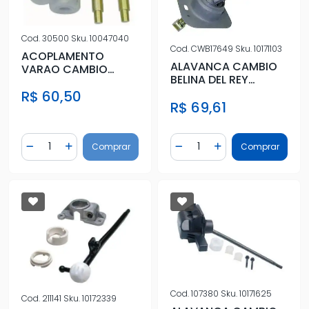
Cod.
30500
Sku.
10047040
Cod.
CWB17649
Sku.
10171103
ACOPLAMENTO
ALAVANCA CAMBIO
VARAO CAMBIO
BELINA DEL REY
MONZA TODOS
PAMPA VERSAILLES
R$ 60,50
R$ 69,61
ROYALLE 90/
Quantidade
Quantidade
Comprar
Comprar
Diminuir Quantidade
Adicionar Quantidade
Diminuir Quantidade
Adicionar Quantidad
Cod.
107380
Sku.
10171625
Cod.
211141
Sku.
10172339