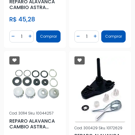
REPARO ALAVANCA
CAMBIO ASTRA
95/96 CORSA 94/
R$ 45,28
CELTA C/HASTE
Quantidade
Quantidade
Comprar
Comprar
Diminuir Quantidade
Adicionar Quantidade
Diminuir Quantidade
Adicionar Quantidad
Cod.
30114
Sku.
10044257
REPARO ALAVANCA
CAMBIO ASTRA
Cod.
300429
Sku.
10172629
95/96 CORSA 94/