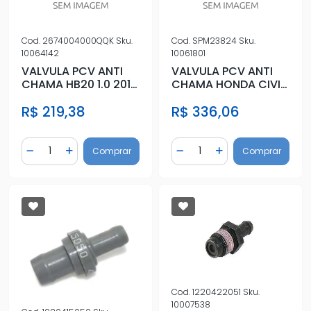
Cod.
2674004000QQK
Sku.
Cod.
SPM23824
Sku.
10064142
10061801
VALVULA PCV ANTI
VALVULA PCV ANTI
CHAMA HB20 1.0 2012
CHAMA HONDA CIVIC
A 2024
1.7 2001 A 2005
R$ 219,38
R$ 336,06
Quantidade
Quantidade
Comprar
Comprar
Diminuir Quantidade
Adicionar Quantidade
Diminuir Quantidade
Adicionar Quantidad
Cod.
1220422051
Sku.
10007538