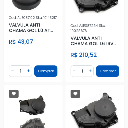
Cod.
AJE087102
Sku.
10143217
VALVULA ANTI
Cod.
AJE087264
Sku.
CHAMA GOL 1.0 AT
10028676
TURBO AUDI A3 1.8
VALVULA ANTI
R$ 43,07
CHAMA GOL 1.6 16V
13/16
R$ 210,52
Quantidade
Quantidade
Comprar
Comprar
Diminuir Quantidade
Adicionar Quantidade
Diminuir Quantidade
Adicionar Quantidad