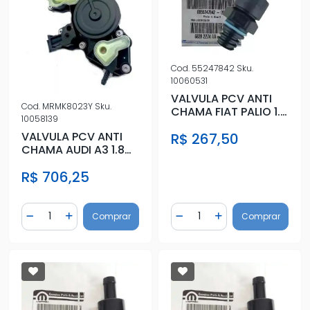
Cod.
55247842
Sku.
10060531
VALVULA PCV ANTI
Cod.
MRMK8023Y
Sku.
CHAMA FIAT PALIO 1.6
10058139
16V E-TORQ 2011 A
VALVULA PCV ANTI
R$ 267,50
2019
CHAMA AUDI A3 1.8
2.0 TFSI 2013 A 2021
R$ 706,25
Quantidade
Quantidade
Comprar
Comprar
Diminuir Quantidade
Adicionar Quantidade
Diminuir Quantidade
Adicionar Quantidad