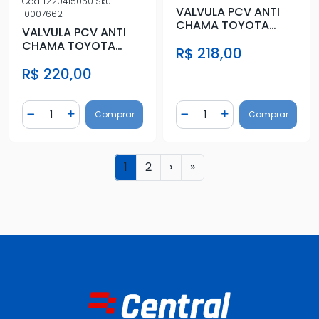
Cod.
1220415050
Sku.
VALVULA PCV ANTI
10007662
CHAMA TOYOTA
VALVULA PCV ANTI
COROLLA 1.6 1.8
CHAMA TOYOTA
R$ 218,00
03/08
COROLLA 1.6 1.8 /02
R$ 220,00
Quantidade
Quantidade
Comprar
Comprar
Diminuir Quantidade
Adicionar Quantidade
Diminuir Quantidade
Adicionar Quantidad
1
2
›
»