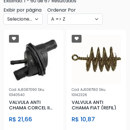
Exibindo: 1 - 60 de 67 Resultados
Exibir por página
Ordenar Por
Cod.
AJE087090
Sku.
Cod.
AJE087160
Sku.
10140540
10142326
VALVULA ANTI
VALVULA ANTI
CHAMA CORCEL II
CHAMA FIAT (REFIL)
84/ CHT
R$ 21,66
R$ 10,87