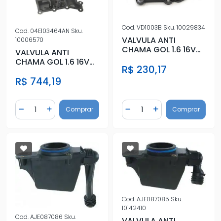
Cod.
VD1003B
Sku.
10029834
Cod.
04E103464AN
Sku.
VALVULA ANTI
10006570
CHAMA GOL 1.6 16V
VALVULA ANTI
13/16
CHAMA GOL 1.6 16V
R$ 230,17
13/16
R$ 744,19
Quantidade
Quantidade
Comprar
Comprar
Diminuir Quantidade
Adicionar Quantidade
Diminuir Quantidade
Adicionar Quantidad
Cod.
AJE087085
Sku.
10142410
Cod.
AJE087086
Sku.
VALVULA ANTI