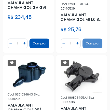
VALVULA ANTI
Cod.
CWB15078
Sku.
CHAMA GOL GV GVI
20140539
VALVULA ANTI
R$ 234,45
CHAMA GOL MI 1.0 8V
PESCOCO CURTO
R$ 25,76
Quantidade
Quantidade
Comprar
Comprar
Diminuir Quantidade
Adicionar Quantidade
Diminuir Quantidade
Adicionar Quantidad
Cod.
036103464G
Sku.
Cod.
06H103495AJ
Sku.
10019235
10005936
VALVULA ANTI
VALVULA ANTI
CHAMA GOLF 00/