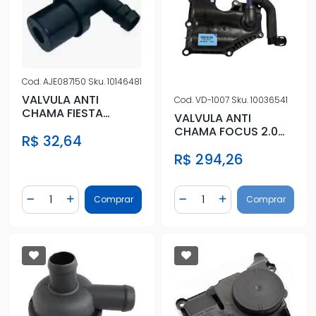
Cod.
AJE087150
Sku.
10146481
VALVULA ANTI
Cod.
VD-1007
Sku.
10036541
CHAMA FIESTA
VALVULA ANTI
COURIER KA TDS
CHAMA FOCUS 2.0
R$ 32,64
C/MOT ZET
16V 2014 A 2019
R$ 294,26
Quantidade
Quantidade
Comprar
Comprar
Diminuir Quantidade
Adicionar Quantidade
Diminuir Quantidade
Adicionar Quantidad