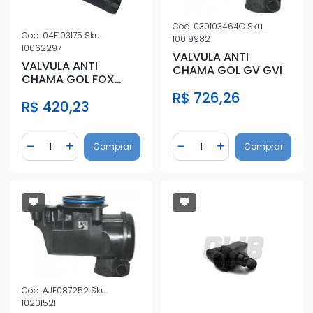
Cod.
030103464C
Sku.
Cod.
04E103175
Sku.
10019982
10062297
VALVULA ANTI
VALVULA ANTI
CHAMA GOL GV GVI
CHAMA GOL FOX
VOYAGE SAVEIRO
R$ 726,26
R$ 420,23
POLO VIRTUS 1.0 3C
Quantidade
Quantidade
Comprar
Comprar
Diminuir Quantidade
Adicionar Quantidade
Diminuir Quantidade
Adicionar Quantidad
Cod.
AJE087252
Sku.
10201521