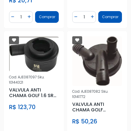
R$ 20,71
Quantidade
Quantidade
Comprar
Comprar
Diminuir Quantidade
Adicionar Quantidade
Diminuir Quantidade
Adicionar Quantidad
Cod.
AJE087097
Sku.
10144321
VALVULA ANTI
Cod.
AJE087082
Sku.
CHAMA GOLF 1.6 SR
10141772
/00 GOLF 2.0 00/
VALVULA ANTI
R$ 123,70
BORA 2.0 POL
CHAMA GOLF
GLX,GTI 2.0
R$ 50,26