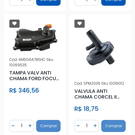
Diminuir Quantidade
Adicionar Quantidade
Diminuir Quantidade
Adicionar Quantidad
Cod.
4M5G6A785HC
Sku.
10069535
TAMPA VALV ANTI
CHAMA FORD FOCUS
Cod.
SPM2036
Sku.
10019012
2.0 16V 2009 EM
R$ 346,56
DIANTE
VALVULA ANTI
CHAMA CORCEL II
78/82
R$ 18,75
Quantidade
Quantidade
Comprar
Comprar
Diminuir Quantidade
Adicionar Quantidade
Diminuir Quantidade
Adicionar Quantidad