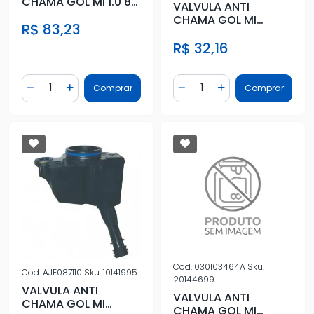
CHAMA GOL MI 1.0 8V
VALVULA ANTI
PESCOCO CURTO
CHAMA GOL MI
R$ 83,23
2002/ 8/16V FOX 01/
R$ 32,16
Quantidade
Quantidade
Comprar
Comprar
Diminuir Quantidade
Adicionar Quantidade
Diminuir Quantidade
Adicionar Quantidad
Cod.
030103464A
Sku.
Cod.
AJE087110
Sku.
10141995
20144699
VALVULA ANTI
VALVULA ANTI
CHAMA GOL MI
CHAMA GOL MI