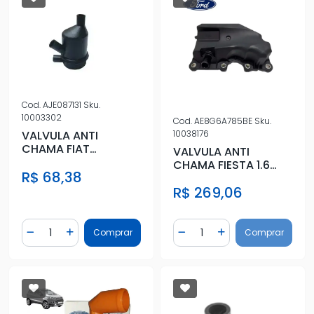
Cod.
AJE087131
Sku.
10003302
Cod.
AE8G6A785BE
Sku.
10038176
VALVULA ANTI
CHAMA FIAT
VALVULA ANTI
PALIO,SIENA STRADA
CHAMA FIESTA 1.6
R$ 68,38
1.5 TDS
2010 A 2017
R$ 269,06
Quantidade
Quantidade
Comprar
Comprar
Diminuir Quantidade
Adicionar Quantidade
Diminuir Quantidade
Adicionar Quantidad