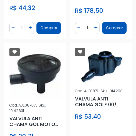
2002/ 8/16V FOX 01/
2002/ 8/16V FOX 01/
R$ 44,32
R$ 178,50
Quantidade
Quantidade
Comprar
Comprar
Diminuir Quantidade
Adicionar Quantidade
Diminuir Quantidade
Adicionar Quantidad
Cod.
AJE087111
Sku.
10142981
VALVULA ANTI
CHAMA GOLF 00/
Cod.
AJE087073
Sku.
FOX 03/ A3
10142631
R$ 53,40
VALVULA ANTI
CHAMA GOL MOTOR
AP