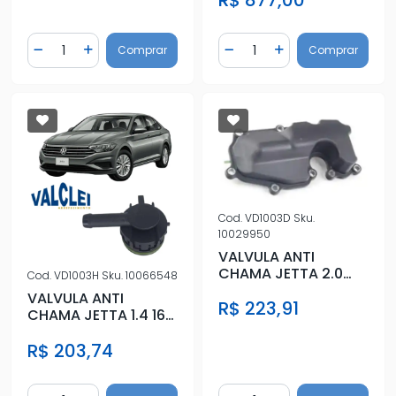
R$ 877,00
Quantidade
Quantidade
Comprar
Comprar
Diminuir Quantidade
Adicionar Quantidade
Diminuir Quantidade
Adicionar Quantidad
Cod.
VD1003D
Sku.
10029950
VALVULA ANTI
CHAMA JETTA 2.0
Cod.
VD1003H
Sku.
10066548
16V 2010 A 2016
VALVULA ANTI
R$ 223,91
CHAMA JETTA 1.4 16V
FLEX 2016 ACIMA
R$ 203,74
REFIL
Quantidade
Quantidade