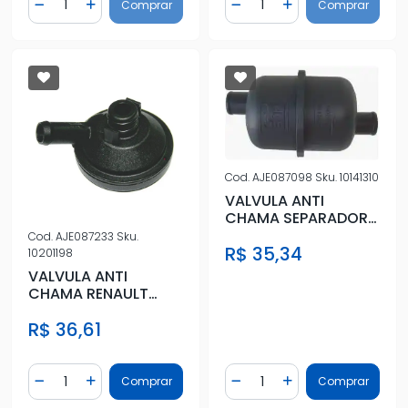
Comprar
Comprar
Diminuir Quantidade
Adicionar Quantidade
Diminuir Quantidade
Adicionar Quantidad
Cod.
AJE087098
Sku.
10141310
VALVULA ANTI
CHAMA SEPARADOR
OLEO MOTOR AP GOL
Cod.
AJE087233
Sku.
R$ 35,34
95/ SANTANA
10201198
VALVULA ANTI
CHAMA RENAULT
MEGANE 2.0 16V
R$ 36,61
2007/ GRAND
SCENIC
Quantidade
Quantidade
Comprar
Comprar
Diminuir Quantidade
Adicionar Quantidade
Diminuir Quantidade
Adicionar Quantidad