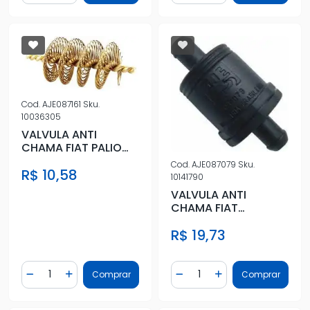
Cod.
AJE087161
Sku.
10036305
VALVULA ANTI
CHAMA FIAT PALIO
1.0,1.3 FIRE (REFIL)
Cod.
AJE087079
Sku.
R$ 10,58
10141790
VALVULA ANTI
CHAMA FIAT
PALIO,SIENA STRADA
R$ 19,73
Quantidade
Quantidade
Comprar
Comprar
Diminuir Quantidade
Adicionar Quantidade
Diminuir Quantidade
Adicionar Quantidad