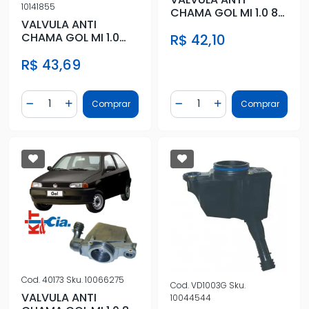
10141855
CHAMA GOL MI 1.0 8V
VALVULA ANTI
PESCOCO CURTO
CHAMA GOL MI 1.0
R$ 42,10
16V PESCOCO LONGO
R$ 43,69
Quantidade
Quantidade
Comprar
Comprar
Diminuir Quantidade
Adicionar Quantidade
Diminuir Quantidade
Adicionar Quantidad
Cod.
40173
Sku.
10066275
Cod.
VD1003G
Sku.
VALVULA ANTI
10044544