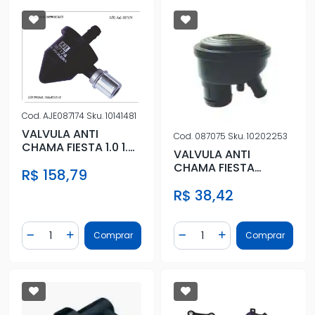
Cod.
AJE087174
Sku.
10141481
VALVULA ANTI
Cod.
087075
Sku.
10202253
CHAMA FIESTA 1.0 1.6
VALVULA ANTI
2006 EM DIANTE
CHAMA FIESTA
R$ 158,79
COURIER KA (TAMPA)
R$ 38,42
Quantidade
Quantidade
Comprar
Comprar
Diminuir Quantidade
Adicionar Quantidade
Diminuir Quantidade
Adicionar Quantidad