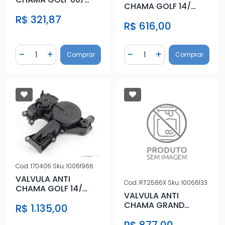
CHAMA GOLF 14/
FOX 03/ A3
JETTA 08/ PASSAT
R$ 321,87
R$ 616,00
08/
Quantidade
Quantidade
Comprar
Comprar
Diminuir Quantidade
Adicionar Quantidade
Diminuir Quantidade
Adicionar Quantidad
Cod.
170406
Sku.
10061966
VALVULA ANTI
Cod.
RT2586X
Sku.
10066133
CHAMA GOLF 14/
VALVULA ANTI
JETTA 08/ PASSAT
CHAMA GRAND
R$ 1.135,00
08/
CHEROKEE 3.6 V6 2011
A 2018