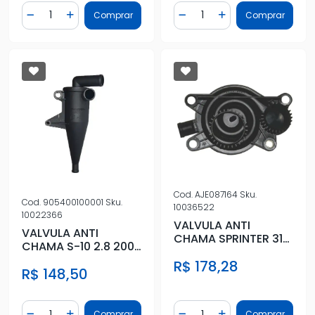
Quantidade
Quantidade
Comprar
Comprar
Diminuir Quantidade
Adicionar Quantidade
Diminuir Quantidade
Adicionar Quantidad
Cod.
AJE087164
Sku.
Cod.
905400100001
Sku.
10036522
10022366
VALVULA ANTI
VALVULA ANTI
CHAMA SPRINTER 313
CHAMA S-10 2.8 2001
CDI 2.2 2007 EM
A 2011
R$ 178,28
DIANTE
R$ 148,50
Quantidade
Quantidade
Comprar
Comprar