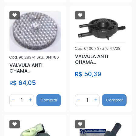
Cod.
043017
Sku.
10147728
VALVULA ANTI
Cod.
90128374
Sku.
10141786
CHAMA
VALVULA ANTI
VECTRA,ASTRA,MONZ
CHAMA
R$ 50,39
A (TAMPA VAL)
VECTRA,ASTRA,MONZ
R$ 64,05
A (PENEIRA)
REDONDO
Quantidade
Quantidade
Comprar
Comprar
Diminuir Quantidade
Adicionar Quantidade
Diminuir Quantidade
Adicionar Quantidad