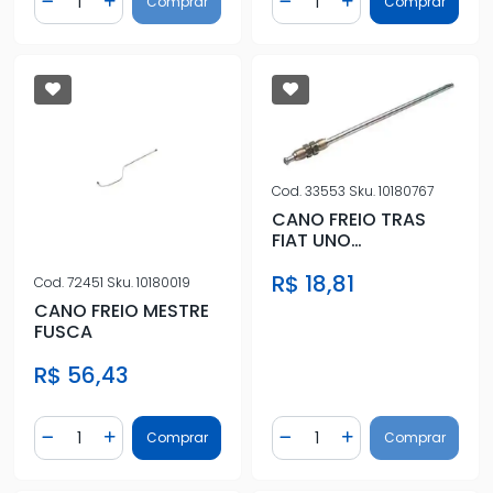
Comprar
Comprar
Diminuir Quantidade
Adicionar Quantidade
Diminuir Quantidade
Adicionar Quantidad
Cod.
33553
Sku.
10180767
CANO FREIO TRAS
FIAT UNO
(CORREDOR A
R$ 18,81
CONEX)
Cod.
72451
Sku.
10180019
CANO FREIO MESTRE
FUSCA
R$ 56,43
Quantidade
Quantidade
Comprar
Comprar
Diminuir Quantidade
Adicionar Quantidade
Diminuir Quantidade
Adicionar Quantidad