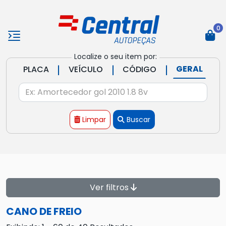
0
Localize o seu item por:
|
|
|
GERAL
PLACA
VEÍCULO
CÓDIGO
Limpar
Buscar
Ver filtros
CANO DE FREIO