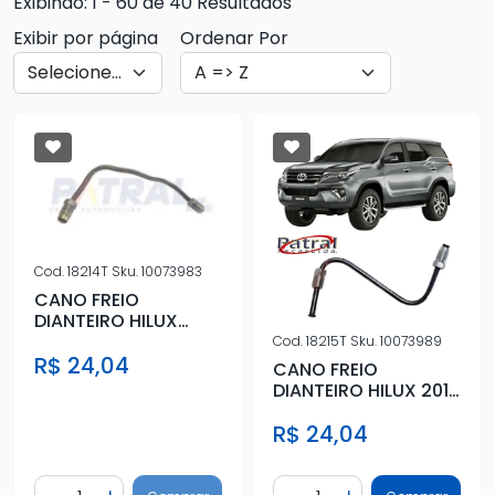
Exibindo: 1 - 60 de 40 Resultados
Exibir por página
Ordenar Por
Cod.
18214T
Sku.
10073983
CANO FREIO
DIANTEIRO HILUX
2005 A 2015
Cod.
18215T
Sku.
10073989
R$ 24,04
POSTERIOR
CANO FREIO
DIANTEIRO HILUX 2016
ACIMA DIREITO
R$ 24,04
Quantidade
Quantidade