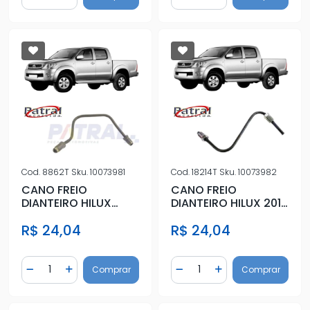
Diminuir Quantidade
Adicionar Quantidade
Diminuir Quantidade
Adicionar Quantidad
Cod.
8862T
Sku.
10073981
Cod.
18214T
Sku.
10073982
CANO FREIO
CANO FREIO
DIANTEIRO HILUX
DIANTEIRO HILUX 2016
2005 A 2015
ACIMA ESQUERDO
R$ 24,04
R$ 24,04
ANTERIOR
Quantidade
Quantidade
Comprar
Comprar
Diminuir Quantidade
Adicionar Quantidade
Diminuir Quantidade
Adicionar Quantidad