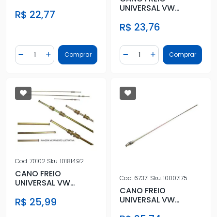
460MM
UNIVERSAL VW
R$ 22,77
550MM
R$ 23,76
Quantidade
Quantidade
Comprar
Comprar
Diminuir Quantidade
Adicionar Quantidade
Diminuir Quantidade
Adicionar Quantidad
Cod.
70102
Sku.
10181492
CANO FREIO
Cod.
67371
Sku.
10007175
UNIVERSAL VW
CANO FREIO
600MM
UNIVERSAL VW
R$ 25,99
700MM