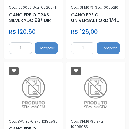
Cod.
1630083
Sku.
10026041
Cod.
SPM6791
Sku.
10005216
CANO FREIO TRAS
CANO FREIO
SILVERADO 99/ DIR
UNIVERSAL FORD 1/4
X 7/16 X 2900
R$ 120,50
R$ 125,00
Quantidade
Quantidade
Comprar
Comprar
Diminuir Quantidade
Adicionar Quantidade
Diminuir Quantidade
Adicionar Quantidad
Cod.
SPM13776
Sku.
10182586
Cod.
SPM6785
Sku.
10006083
CANO FREIO