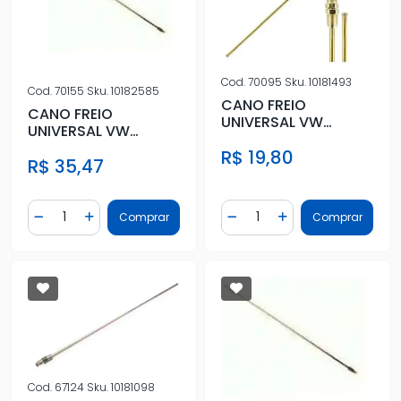
Cod.
70095
Sku.
10181493
Cod.
70155
Sku.
10182585
CANO FREIO
CANO FREIO
UNIVERSAL VW
UNIVERSAL VW
280MM
1100MM
R$ 19,80
R$ 35,47
Quantidade
Quantidade
Comprar
Comprar
Diminuir Quantidade
Adicionar Quantidade
Diminuir Quantidade
Adicionar Quantidad
Cod.
67124
Sku.
10181098