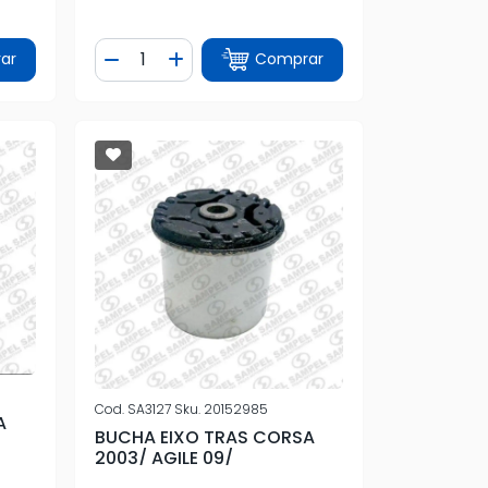
Quantidade
ar
Comprar
tidade
Diminuir Quantidade
Adicionar Quantidade
Cod.
SA3127
Sku.
20152985
A
BUCHA EIXO TRAS CORSA
2003/ AGILE 09/