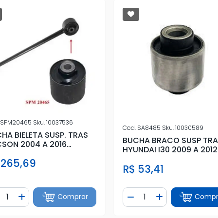
SPM20465
Sku.
10037536
Cod.
SA8485
Sku.
10030589
HA BIELETA SUSP. TRAS
BUCHA BRACO SUSP TR
SON 2004 A 2016
HYUNDAI I30 2009 A 2012
55X38X12
 265,69
R$ 53,41
ntidade
Quantidade
Comprar
Compr
iminuir Quantidade
Adicionar Quantidade
Diminuir Quantidade
Adicionar Quan