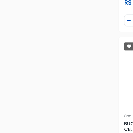
R$
ZAP
Qua
D
Cod.
BUC
CEL