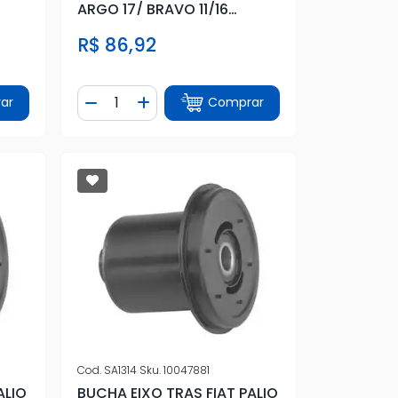
ARGO 17/ BRAVO 11/16
CRONOS 18/
R$ 86,92
Quantidade
ar
Comprar
tidade
Diminuir Quantidade
Adicionar Quantidade
Cod.
SA1314
Sku.
10047881
ALIO
BUCHA EIXO TRAS FIAT PALIO