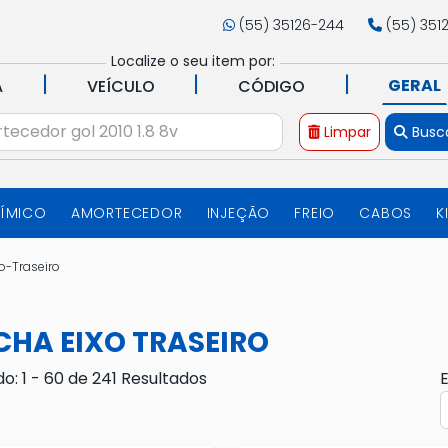
(55) 35126-244
(55) 351
Localize o seu item por:
|
|
|
GERAL
A
VEÍCULO
CÓDIGO
Limpar
Busc
UÍMICO
AMORTECEDOR
INJEÇÃO
FREIO
CABOS
K
o-Traseiro
CHA EIXO TRASEIRO
do: 1 - 60 de 241 Resultados
E