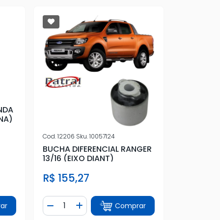
NDA
NA)
Cod.
12206
Sku.
10057124
BUCHA DIFERENCIAL RANGER
13/16 (EIXO DIANT)
R$ 155,27
Quantidade
ar
Comprar
tidade
Diminuir Quantidade
Adicionar Quantidade