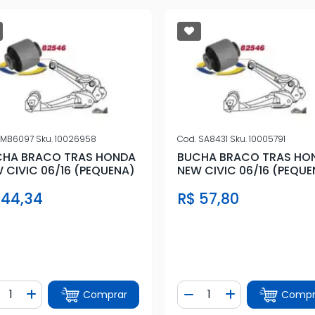
MB6097
Sku.
10026958
Cod.
SA8431
Sku.
10005791
CHA BRACO TRAS HONDA
BUCHA BRACO TRAS HO
 CIVIC 06/16 (PEQUENA)
NEW CIVIC 06/16 (PEQUE
 44,34
R$ 57,80
ntidade
Quantidade
Comprar
Compr
iminuir Quantidade
Adicionar Quantidade
Diminuir Quantidade
Adicionar Quan