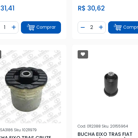
31,41
R$ 30,62
ntidade
Quantidade
Comprar
Compr
iminuir Quantidade
Adicionar Quantidade
Diminuir Quantidade
Adicionar Quan
Cod.
0112388
Sku.
20155964
SA3186
Sku.
10211979
BUCHA EIXO TRAS FIAT
HA EIXO TRAS CRUZE