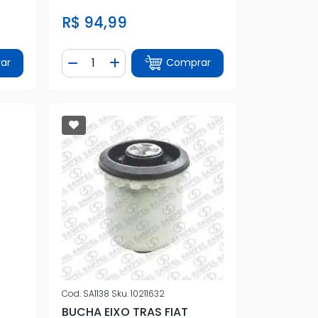
R$ 94,99
Quantidade
ar
Comprar
tidade
Diminuir Quantidade
Adicionar Quantidade
Cod.
SA1138
Sku.
10211632
BUCHA EIXO TRAS FIAT