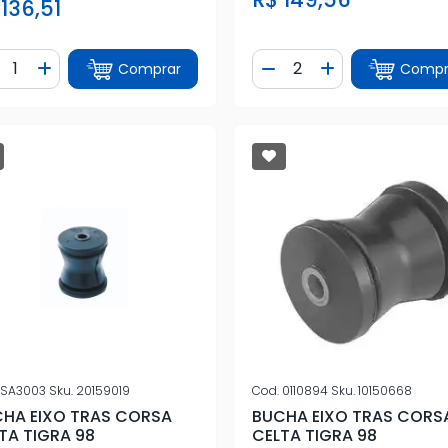
 136,51
ntidade
Quantidade
Comprar
Compr
iminuir Quantidade
Adicionar Quantidade
Diminuir Quantidade
Adicionar Quan
SA3003
Sku.
20159019
Cod.
0110894
Sku.
10150668
HA EIXO TRAS CORSA
BUCHA EIXO TRAS CORS
TA TIGRA 98
CELTA TIGRA 98