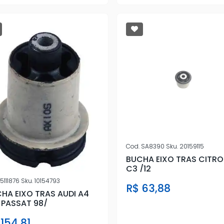
Cod.
SA8390
Sku.
20159115
BUCHA EIXO TRAS CITRO
C3 /12
5111876
Sku.
10154793
R$ 63,88
HA EIXO TRAS AUDI A4
 PASSAT 98/
 154,81