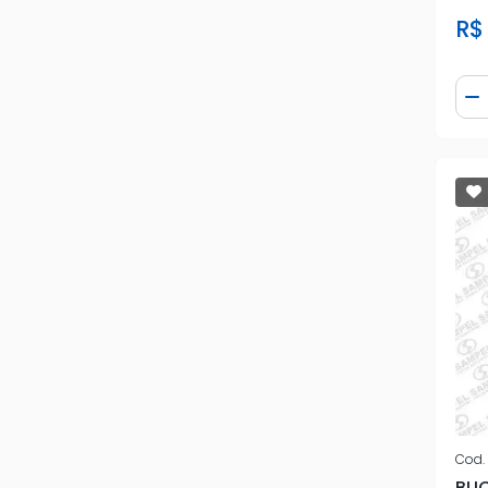
R$ 
Qua
D
Cod.
BUC