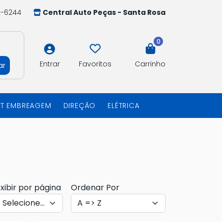
2-6244
Central Auto Peças - Santa Rosa
0
Entrar
Favoritos
Carrinho
ar
IT EMBREAGEM
DIREÇÃO
ELÉTRICA
xibir por página
Ordenar Por