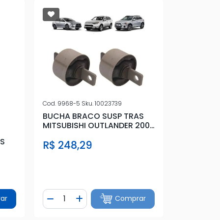
Cod.
9968-5
Sku.
10023739
BUCHA BRACO SUSP TRAS
MITSUBISHI OUTLANDER 2008
A 2018
AS
R$ 248,29
Quantidade
ar
Comprar
tidade
Diminuir Quantidade
Adicionar Quantidade