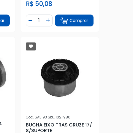
R$ 50,08
Quantidade
ar
Comprar
tidade
Diminuir Quantidade
Adicionar Quantidade
Cod.
SA3193
Sku.
10211980
A
BUCHA EIXO TRAS CRUZE 17/
S/SUPORTE