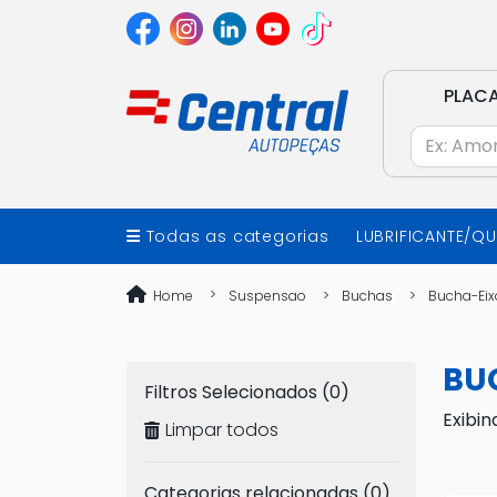
PLAC
Todas as categorias
LUBRIFICANTE/Q
Home
Suspensao
Buchas
Bucha-Eix
BU
Filtros Selecionados (0)
Exibin
Limpar todos
Categorias relacionadas (0)