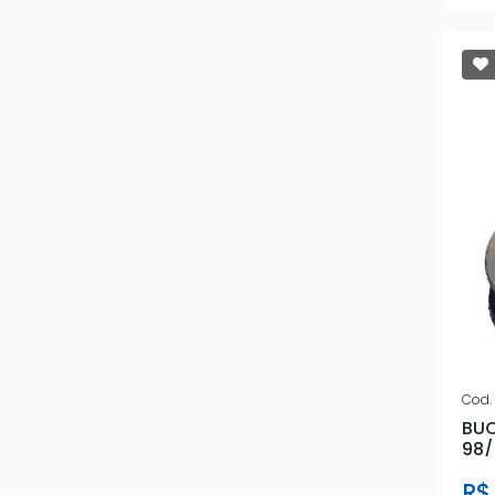
GREENPARTS
HONDA
HYUNDAI
IMPORTADO
JAHU
MOBENSANI
OXION
PATRAL
PEUGEOT
Cod.
BUC
PLBU
98/
R$
R-FLEX