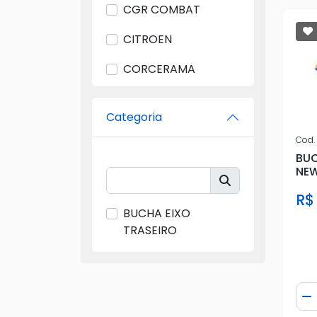
CGR COMBAT
CITROEN
CORCERAMA
CWB
Categoria
FEBI
Cod.
FIAT
BU
NEW
FORD
R$
BUCHA EIXO
GENUINI
TRASEIRO
GERAL
GIRAPARTS
Qua
D
GM