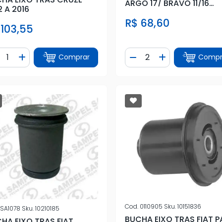
ARGO 17/ BRAVO 11/16
2 A 2016
CRONOS 18/
R$ 68,60
 103,55
ntidade
Quantidade
Comprar
Compr
iminuir Quantidade
Adicionar Quantidade
Diminuir Quantidade
Adicionar Quan
Cod.
0110905
Sku.
10151836
SA1078
Sku.
10210185
BUCHA EIXO TRAS FIAT P
HA EIXO TRAS FIAT