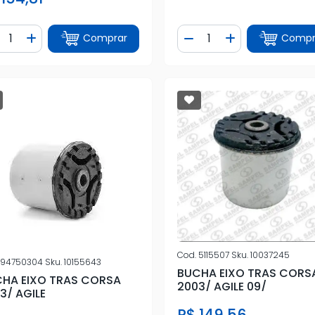
ntidade
Quantidade
Comprar
Compr
iminuir Quantidade
Adicionar Quantidade
Diminuir Quantidade
Adicionar Quan
Cod.
5115507
Sku.
10037245
94750304
Sku.
10155643
BUCHA EIXO TRAS CORS
HA EIXO TRAS CORSA
2003/ AGILE 09/
3/ AGILE
R$ 149,56