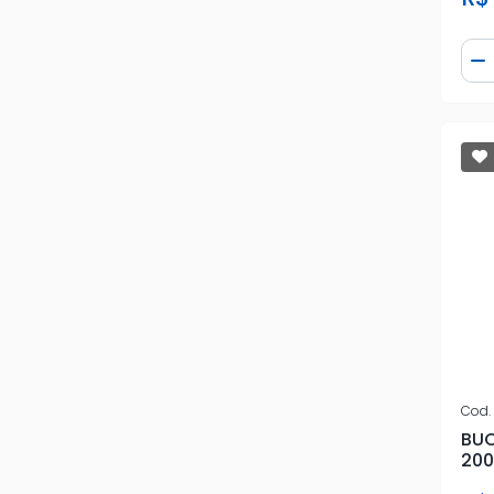
RECRIN
Qua
D
RENAULT
REPLABOR
SAMPEL
SOLOPES
SPM
SUZUKI
TOYOTA
Cod.
VTH
BUC
200
VW