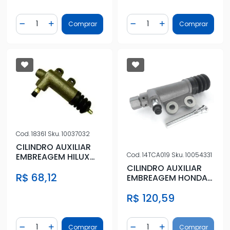
Quantidade
Quantidade
Comprar
Comprar
Diminuir Quantidade
Adicionar Quantidade
Diminuir Quantidade
Adicionar Quantidad
Cod.
18361
Sku.
10037032
CILINDRO AUXILIAR
Cod.
14TCA019
Sku.
10054331
EMBREAGEM HILUX
2.8 4X4
CILINDRO AUXILIAR
R$ 68,12
EMBREAGEM HONDA
FIT 1.4 8V 2003 A
R$ 120,59
2008
Quantidade
Quantidade
Comprar
Comprar