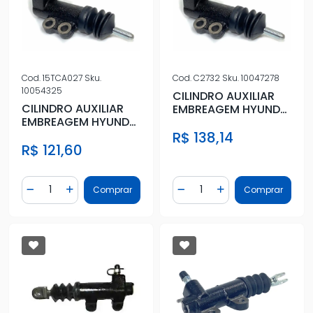
Cod.
15TCA027
Sku.
Cod.
C2732
Sku.
10047278
10054325
CILINDRO AUXILIAR
CILINDRO AUXILIAR
EMBREAGEM HYUNDAI
EMBREAGEM HYUNDAI
HB20 1.6 16V 2012 A
HB20 1.6 16V 2012 A
R$ 138,14
2015
R$ 121,60
2015
Quantidade
Quantidade
Comprar
Comprar
Diminuir Quantidade
Adicionar Quantidade
Diminuir Quantidade
Adicionar Quantidad