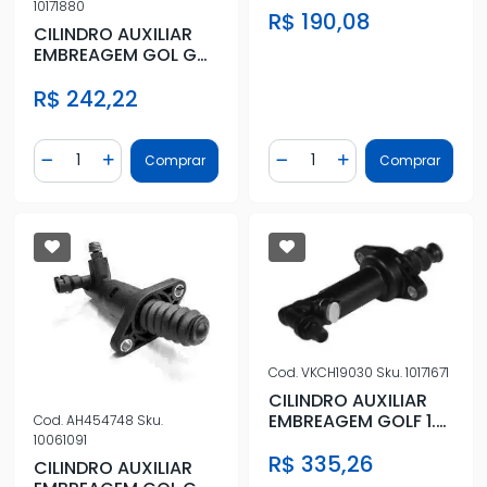
10171880
R$ 190,08
CILINDRO AUXILIAR
EMBREAGEM GOL GV
2009 A 2014
R$ 242,22
Quantidade
Quantidade
Comprar
Comprar
Diminuir Quantidade
Adicionar Quantidade
Diminuir Quantidade
Adicionar Quantidad
Cod.
VKCH19030
Sku.
10171671
CILINDRO AUXILIAR
EMBREAGEM GOLF 1.8
Cod.
AH454748
Sku.
1998 A 2005
10061091
R$ 335,26
CILINDRO AUXILIAR