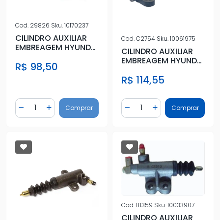
Cod.
29826
Sku.
10170237
CILINDRO AUXILIAR
Cod.
C2754
Sku.
10061975
EMBREAGEM HYUNDAI
CILINDRO AUXILIAR
TUCSON 2.0/2.7
EMBREAGEM HYUNDAI
R$ 98,50
2005/
TUCSON 2.0/2.7
R$ 114,55
2005/
Quantidade
Quantidade
Comprar
Comprar
Diminuir Quantidade
Adicionar Quantidade
Diminuir Quantidade
Adicionar Quantidad
Cod.
18359
Sku.
10033907
CILINDRO AUXILIAR