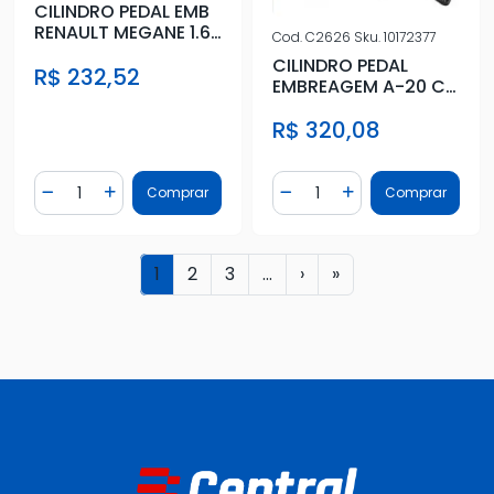
CILINDRO PEDAL EMB
RENAULT MEGANE 1.6
Cod.
C2626
Sku.
10172377
16V 2.0 16V 2006/
CILINDRO PEDAL
R$ 232,52
EMBREAGEM A-20 C-
20 D-20 BONANZA
R$ 320,08
1993 A 1996
Quantidade
Quantidade
Comprar
Comprar
Diminuir Quantidade
Adicionar Quantidade
Diminuir Quantidade
Adicionar Quantidad
1
2
3
...
›
»