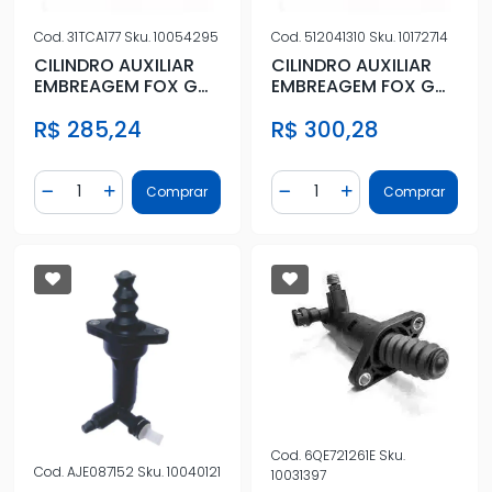
Cod.
31TCA177
Sku.
10054295
Cod.
512041310
Sku.
10172714
CILINDRO AUXILIAR
CILINDRO AUXILIAR
EMBREAGEM FOX GOL
EMBREAGEM FOX GOL
GV VI VII POLO
GV VI VII POLO
R$ 285,24
R$ 300,28
Quantidade
Quantidade
Comprar
Comprar
Diminuir Quantidade
Adicionar Quantidade
Diminuir Quantidade
Adicionar Quantidad
Cod.
6QE721261E
Sku.
Cod.
AJE087152
Sku.
10040121
10031397