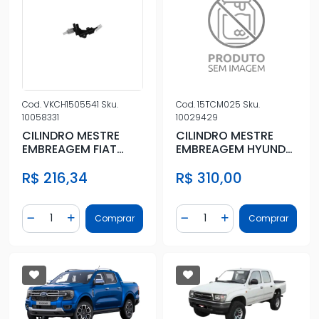
Cod.
VKCH1505541
Sku.
Cod.
15TCM025
Sku.
10058331
10029429
CILINDRO MESTRE
CILINDRO MESTRE
EMBREAGEM FIAT
EMBREAGEM HYUNDAI
LINEA 1.8 16V 2010 A
HB20 1.0 1.6 2012 A
R$ 216,34
R$ 310,00
2016
2019
Quantidade
Quantidade
Comprar
Comprar
Diminuir Quantidade
Adicionar Quantidade
Diminuir Quantidade
Adicionar Quantidad