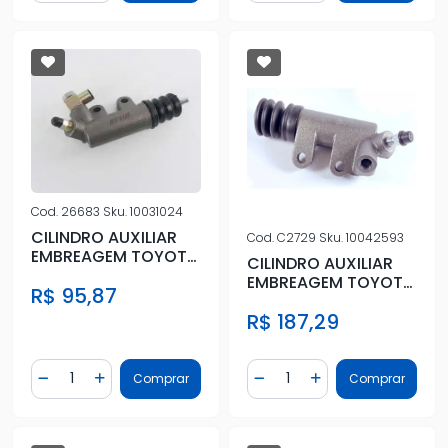
Cod.
26683
Sku.
10031024
CILINDRO AUXILIAR
Cod.
C2729
Sku.
10042593
EMBREAGEM TOYOTA
CILINDRO AUXILIAR
COROLLA 2003 A
EMBREAGEM TOYOTA
R$ 95,87
2007
COROLLA 2008 A
R$ 187,29
2014
Quantidade
Quantidade
Comprar
Comprar
Diminuir Quantidade
Adicionar Quantidade
Diminuir Quantidade
Adicionar Quantidad