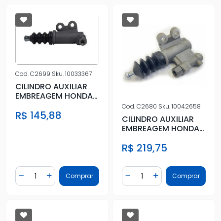
Cod.
C2699
Sku.
10033367
CILINDRO AUXILIAR
EMBREAGEM HONDA
NEW CIVIC 1.8 2007/
Cod.
C2680
Sku.
10042658
R$ 145,88
CILINDRO AUXILIAR
EMBREAGEM HONDA
NEW CIVIC 1.8 2011 A
R$ 219,75
2016
Quantidade
Quantidade
Comprar
Comprar
Diminuir Quantidade
Adicionar Quantidade
Diminuir Quantidade
Adicionar Quantidad