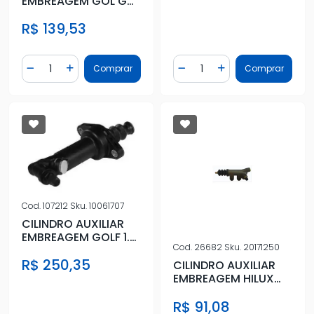
EMBREAGEM GOL GV
2009 A 2014
R$ 139,53
Quantidade
Quantidade
Comprar
Comprar
Diminuir Quantidade
Adicionar Quantidade
Diminuir Quantidade
Adicionar Quantidad
Cod.
107212
Sku.
10061707
CILINDRO AUXILIAR
EMBREAGEM GOLF 1.8
Cod.
26682
Sku.
20171250
1998 A 2005
R$ 250,35
CILINDRO AUXILIAR
EMBREAGEM HILUX
05/
R$ 91,08