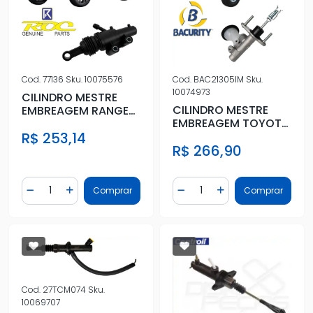
Cod.
77136
Sku.
10075576
Cod.
BAC21305IM
Sku.
10074973
CILINDRO MESTRE
CILINDRO MESTRE
EMBREAGEM RANGER
EMBREAGEM TOYOTA
2019 A 2023
HILUX 2.4 2.8 92/01
R$ 253,14
R$ 266,90
Quantidade
Quantidade
Comprar
Comprar
Diminuir Quantidade
Adicionar Quantidade
Diminuir Quantidade
Adicionar Quantidad
Cod.
27TCM074
Sku.
10069707