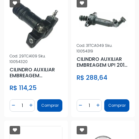
Cod.
31TCA049
Sku.
10054319
Cod.
29TCA109
Sku.
CILINDRO AUXILIAR
10054320
EMBREAGEM UP! 2018
CILINDRO AUXILIAR
A 2021
EMBREAGEM
R$ 288,64
TRACKER 2.0 2001 A
R$ 114,25
2009
Quantidade
Quantidade
Comprar
Comprar
Diminuir Quantidade
Adicionar Quantidade
Diminuir Quantidade
Adicionar Quantidad