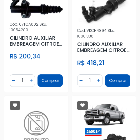
Cod.
07TCA002
Sku.
10054280
Cod.
VKCH4894
Sku.
10001336
CILINDRO AUXILIAR
EMBREAGEM CITROEN
CILINDRO AUXILIAR
AIRCROSS 1.6 16V
EMBREAGEM CITROEN
R$ 200,34
2010 A
PICASSO 1.6 2.0 03/19
R$ 418,21
Quantidade
Quantidade
Comprar
Comprar
Diminuir Quantidade
Adicionar Quantidade
Diminuir Quantidade
Adicionar Quantidad