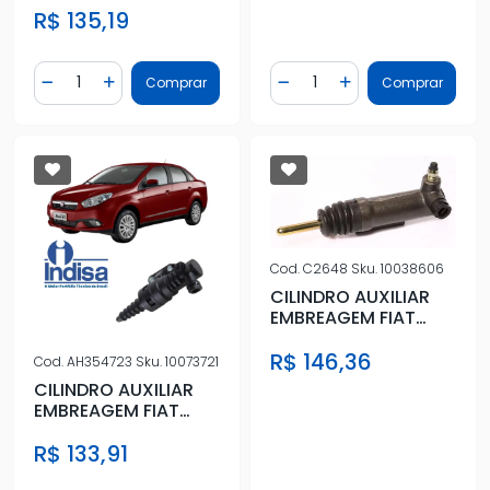
R$ 135,19
GRAND
Quantidade
Quantidade
Comprar
Comprar
Diminuir Quantidade
Adicionar Quantidade
Diminuir Quantidade
Adicionar Quantidad
Cod.
C2648
Sku.
10038606
CILINDRO AUXILIAR
EMBREAGEM FIAT
PALIO SIENA 1.0 8/16V
R$ 146,36
FIRE
Cod.
AH354723
Sku.
10073721
CILINDRO AUXILIAR
EMBREAGEM FIAT
PALIO SIENA 1.0 8/16V
R$ 133,91
FIRE