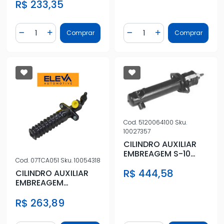
R$ 233,35
Quantidade
Quantidade
Comprar
Comprar
Diminuir Quantidade
Adicionar Quantidade
Diminuir Quantidade
Adicionar Quantidad
Cod.
5120064100
Sku.
10027357
CILINDRO AUXILIAR
EMBREAGEM S-10
Cod.
07TCA051
Sku.
10054318
BLAZER 4 CIL 2.2
R$ 444,58
1995/
CILINDRO AUXILIAR
EMBREAGEM
PEUGEOT EXPERT 1.6
R$ 263,89
18/ EM DIANTE