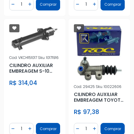
Quantidade
Quantidade
Comprar
Comprar
Diminuir Quantidade
Adicionar Quantidade
Diminuir Quantidade
Adicionar Quantidad
Cod.
VKCH151017
Sku.
10171916
CILINDRO AUXILIAR
EMBREAGEM S-10
BLAZER 4 CIL 2.2
R$ 314,04
1995/
Cod.
29425
Sku.
10022606
CILINDRO AUXILIAR
EMBREAGEM TOYOTA
COROLLA 1992 A
R$ 97,38
2002
Quantidade
Quantidade
Comprar
Comprar
Diminuir Quantidade
Adicionar Quantidade
Diminuir Quantidade
Adicionar Quantidad