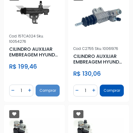
Cod.
15TCA024
Sku.
10054276
CILINDRO AUXILIAR
Cod.
C2755
Sku.
10061976
EMBREAGEM HYUNDAI
CILINDRO AUXILIAR
HB20 1.0 12V 2013 A
EMBREAGEM HYUNDAI
R$ 199,46
2019
HB20 1.0 12V 2016 A
R$ 130,06
2019
Quantidade
Quantidade
Comprar
Comprar
Diminuir Quantidade
Adicionar Quantidade
Diminuir Quantidade
Adicionar Quantidad