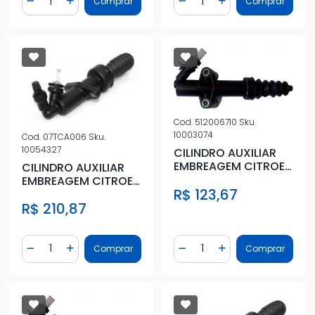
Comprar
Comprar
Diminuir Quantidade
Adicionar Quantidade
Diminuir Quantidade
Adicionar Quantidad
Cod.
512006710
Sku.
10003074
Cod.
07TCA006
Sku.
10054327
CILINDRO AUXILIAR
EMBREAGEM CITROEN
CILINDRO AUXILIAR
AIRCROSS 1.6 16V
EMBREAGEM CITROEN
R$ 123,67
2010 A
1.6 2.0 2003 A 2019
R$ 210,87
Quantidade
Quantidade
Comprar
Comprar
Diminuir Quantidade
Adicionar Quantidade
Diminuir Quantidade
Adicionar Quantidad