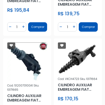
EMBREAGEM FIAT
EMBREAGEM FIAT
MAREA TDS TIPO 2.0
NOVO PALIO 1.4 13/
R$ 195,84
R$ 139,75
GRAND
Quantidade
Quantidade
Comprar
Comprar
Diminuir Quantidade
Adicionar Quantidade
Diminuir Quantidade
Adicionar Quantidad
Cod.
VKCH4723
Sku.
10171664
CILINDRO AUXILIAR
Cod.
5120070100A1
Sku.
EMBREAGEM FIAT
10171665
PALIO SIENA 1.0 8/16V
CILINDRO AUXILIAR
R$ 170,15
FIRE
EMBREAGEM FIAT
NOVO PALIO 1.4 13/