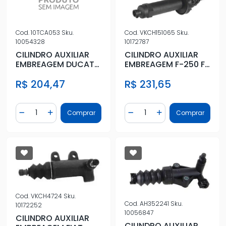
Cod.
10TCA053
Sku.
Cod.
VKCH151065
Sku.
10054328
10172787
CILINDRO AUXILIAR
CILINDRO AUXILIAR
EMBREAGEM DUCATO
EMBREAGEM F-250 F-
2.3 2.8 2010 A 2017
350 F-4000 99/ TDS
R$ 204,47
R$ 231,65
Quantidade
Quantidade
Comprar
Comprar
Diminuir Quantidade
Adicionar Quantidade
Diminuir Quantidade
Adicionar Quantidad
Cod.
VKCH4724
Sku.
Cod.
AH352241
Sku.
10172252
10056847
CILINDRO AUXILIAR
CILINDRO AUXILIAR