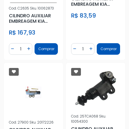
EMBREAGEM KIA
Cod.
C2635
Sku.
10062873
BONGO 2.5 16V 2012
R$ 83,59
EM DIANTE
CILINDRO AUXILIAR
EMBREAGEM KIA
BESTA 3.0 1997 A
R$ 167,93
2003
Quantidade
Quantidade
Comprar
Comprar
Diminuir Quantidade
Adicionar Quantidade
Diminuir Quantidade
Adicionar Quantidad
Cod.
25TCA068
Sku.
10054300
Cod.
27900
Sku.
20172226
CILINDRO AUXILIAR