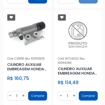
Diminuir Quantidade
Adicionar Quantidade
Diminuir Quantidade
Adicionar Quantidad
Cod.
C2698
Sku.
10050825
Cod.
14TCA022
Sku.
10054283
CILINDRO AUXILIAR
CILINDRO AUXILIAR
EMBREAGEM HONDA
EMBREAGEM HONDA
FIT 1.4 8V 2003 A
NEW CIVIC 1.8 2007/
R$ 160,75
2008
R$ 114,49
Quantidade
Quantidade
Comprar
Comprar
Diminuir Quantidade
Adicionar Quantidade
Diminuir Quantidade
Adicionar Quantidad