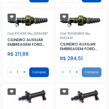
Cod.
11TCA013
Sku.
10054287
Cod.
5120359100
Sku.
10012433
CILINDRO AUXILIAR
CILINDRO AUXILIAR
EMBREAGEM FORD
EMBREAGEM FORD
RANGER 2.5 16V 2012
RANGER 2.5 16V 2012
R$ 211,88
A 2018
R$ 284,51
A 2018
Quantidade
Quantidade
Comprar
Comprar
Diminuir Quantidade
Adicionar Quantidade
Diminuir Quantidade
Adicionar Quantidad