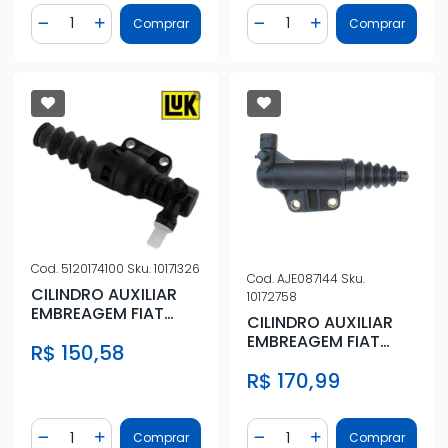
Quantidade
Quantidade
Comprar
Comprar
Diminuir Quantidade
Adicionar Quantidade
Diminuir Quantidade
Adicionar Quantidad
Cod.
5120174100
Sku.
10171326
Cod.
AJE087144
Sku.
CILINDRO AUXILIAR
10172758
EMBREAGEM FIAT
CILINDRO AUXILIAR
PALIO SIENA 1.0 8/16V
EMBREAGEM FIAT
R$ 150,58
FIRE
PALIO SIENA 1.6 16V
R$ 170,99
FIRE
Quantidade
Quantidade
Comprar
Comprar
Diminuir Quantidade
Adicionar Quantidade
Diminuir Quantidade
Adicionar Quantidad