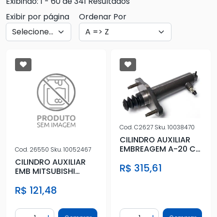
Exibindo: 1 - 60 de 341 Resultados
Exibir por página
Ordenar Por
Cod.
C2627
Sku.
10038470
CILINDRO AUXILIAR
EMBREAGEM A-20 C-
Cod.
26550
Sku.
10052467
20 D-20 BONANZA
CILINDRO AUXILIAR
R$ 315,61
EMB MITSUBISHI
PAJERO 3.0 12V 1994
R$ 121,48
A 2000
Quantidade
Quantidade