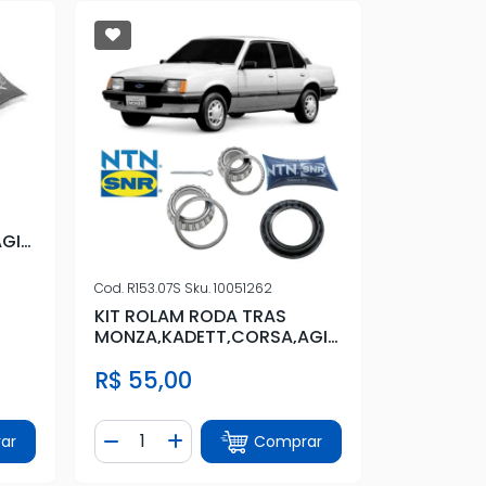
GIL
Cod.
R153.07S
Sku.
10051262
KIT ROLAM RODA TRAS
MONZA,KADETT,CORSA,AGIL
E
R$ 55,00
Quantidade
ar
Comprar
tidade
Diminuir Quantidade
Adicionar Quantidade