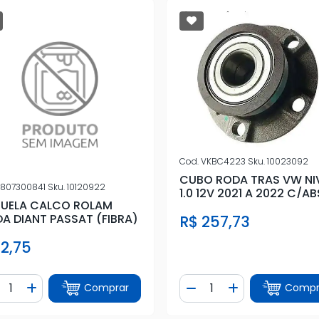
Cod.
VKBC4223
Sku.
10023092
CUBO RODA TRAS VW NI
807300841
Sku.
10120922
1.0 12V 2021 A 2022 C/AB
UELA CALCO ROLAM
A DIANT PASSAT (FIBRA)
R$ 257,73
 2,75
ntidade
Quantidade
Comprar
Compr
iminuir Quantidade
Adicionar Quantidade
Diminuir Quantidade
Adicionar Quan