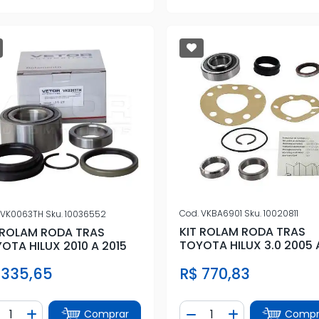
Cod.
VKBA6901
Sku.
10020811
VK0063TH
Sku.
10036552
KIT ROLAM RODA TRAS
 ROLAM RODA TRAS
TOYOTA HILUX 3.0 2005 
OTA HILUX 2010 A 2015
2009 (S/ABS)
R$ 770,83
 335,65
ntidade
Quantidade
Comprar
Compr