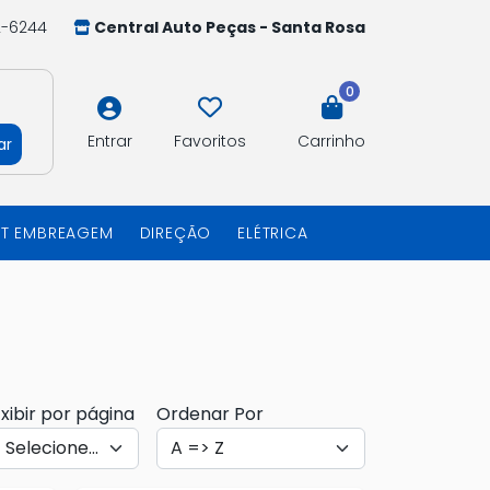
2-6244
Central Auto Peças - Santa Rosa
0
Entrar
Favoritos
Carrinho
ar
IT EMBREAGEM
DIREÇÃO
ELÉTRICA
xibir por página
Ordenar Por