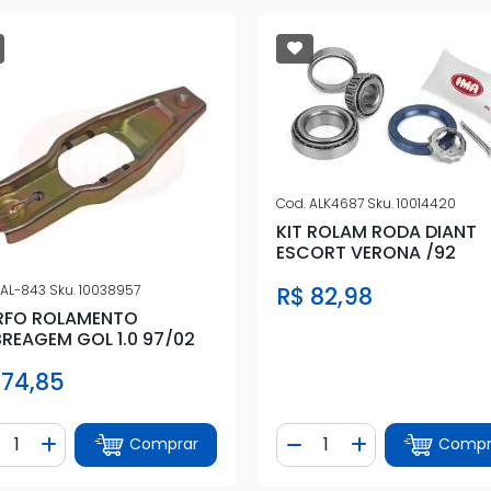
Cod.
ALK4687
Sku.
10014420
KIT ROLAM RODA DIANT
ESCORT VERONA /92
R$ 82,98
AL-843
Sku.
10038957
RFO ROLAMENTO
REAGEM GOL 1.0 97/02
 74,85
ntidade
Quantidade
Comprar
Compr
iminuir Quantidade
Adicionar Quantidade
Diminuir Quantidade
Adicionar Quan