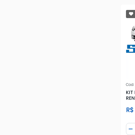
Cod.
KIT
REN
EM 
R$
Qua
D