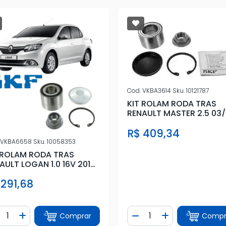
Cod.
VKBA3614
Sku.
10121787
KIT ROLAM RODA TRAS
RENAULT MASTER 2.5 03/
R$ 409,34
VKBA6658
Sku.
10058353
 ROLAM RODA TRAS
AULT LOGAN 1.0 16V 2013
DIANTE SEM
 291,68
ntidade
Quantidade
Comprar
Compr
iminuir Quantidade
Adicionar Quantidade
Diminuir Quantidade
Adicionar Quan