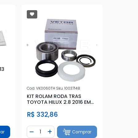
13
Cod.
VK0060TH
Sku.
10037148
KIT ROLAM RODA TRAS
TOYOTA HILUX 2.8 2016 EM
DIANTE
R$ 332,86
Quantidade
ar
Comprar
tidade
Diminuir Quantidade
Adicionar Quantidade