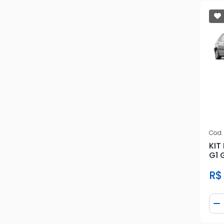
Cod.
KIT
G1 
R$
Qua
D