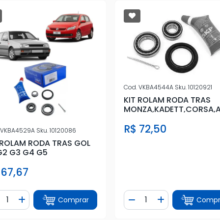
Cod.
VKBA4544A
Sku.
10120921
KIT ROLAM RODA TRAS
MONZA,KADETT,CORSA,A
E
R$ 72,50
VKBA4529A
Sku.
10120086
 ROLAM RODA TRAS GOL
G2 G3 G4 G5
 67,67
ntidade
Quantidade
Comprar
Compr
iminuir Quantidade
Adicionar Quantidade
Diminuir Quantidade
Adicionar Quan