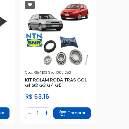
Cod.
R154.13S
Sku.
10051253
KIT ROLAM RODA TRAS GOL
G1 G2 G3 G4 G5
R$ 63,16
Quantidade
ar
Comprar
tidade
Diminuir Quantidade
Adicionar Quantidade