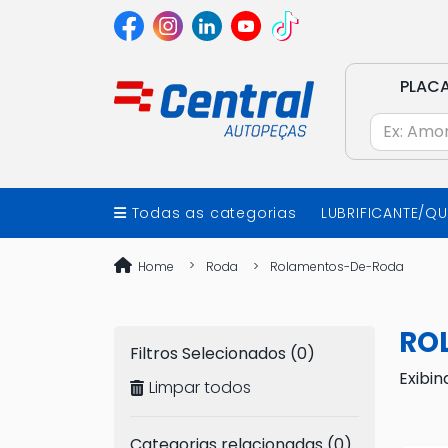
PLAC
Todas as categorias
LUBRIFICANTE/Q
Home
Roda
Rolamentos-De-Roda
RO
Filtros Selecionados (0)
Exibin
Limpar todos
Categorias relacionadas (0)