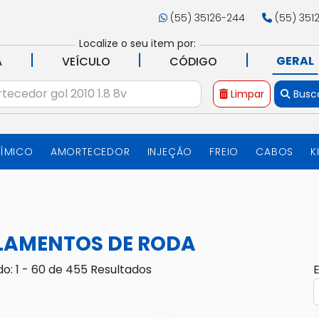
(55) 35126-244
(55) 351
Localize o seu item por:
|
|
|
GERAL
A
VEÍCULO
CÓDIGO
Limpar
Busc
UÍMICO
AMORTECEDOR
INJEÇÃO
FREIO
CABOS
K
LAMENTOS DE RODA
do: 1 - 60 de 455 Resultados
E