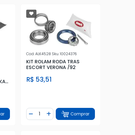
Cod.
ALK4528
Sku.
10024376
KIT ROLAM RODA TRAS
ESCORT VERONA /92
R$ 53,51
 KA
Quantidade
ar
Comprar
tidade
Diminuir Quantidade
Adicionar Quantidade