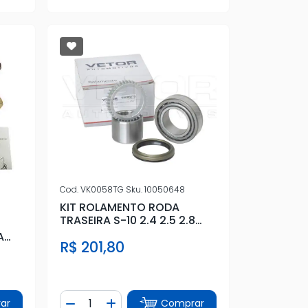
Cod.
VK0058TG
Sku.
10050648
KIT ROLAMENTO RODA
TRASEIRA S-10 2.4 2.5 2.8
2012 A 2017
A
R$ 201,80
Quantidade
ar
Comprar