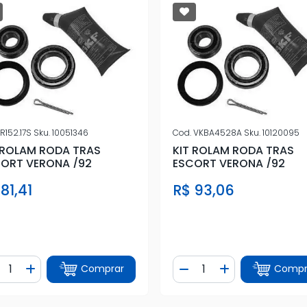
R152.17S
Sku.
10051346
Cod.
VKBA4528A
Sku.
10120095
 ROLAM RODA TRAS
KIT ROLAM RODA TRAS
ORT VERONA /92
ESCORT VERONA /92
81,41
R$ 93,06
ntidade
Quantidade
Comprar
Compr
iminuir Quantidade
Adicionar Quantidade
Diminuir Quantidade
Adicionar Quan