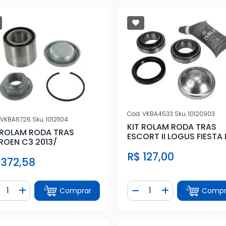
Cod.
VKBA4533
Sku.
10120903
VKBA6726
Sku.
10121104
KIT ROLAM RODA TRAS
 ROLAM RODA TRAS
ESCORT II LOGUS FIESTA
ROEN C3 2013/
POINTER VERONA
R$ 127,00
 372,58
ntidade
Quantidade
Comprar
Compr
iminuir Quantidade
Adicionar Quantidade
Diminuir Quantidade
Adicionar Quan