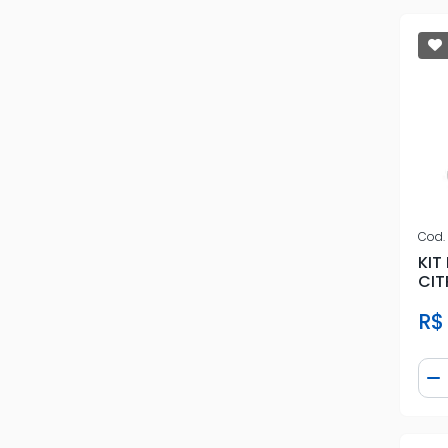
INA
KBC
KITCIA
KOYO
LUCAS
NAKATA
Cod.
KIT
NSK
CIT
R$
PERFECT
PFI
Qua
D
PRO
RENAULT