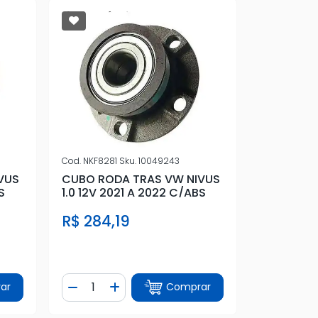
Cod.
NKF8281
Sku.
10049243
VUS
CUBO RODA TRAS VW NIVUS
S
1.0 12V 2021 A 2022 C/ABS
R$ 284,19
Quantidade
ar
Comprar
tidade
Diminuir Quantidade
Adicionar Quantidade