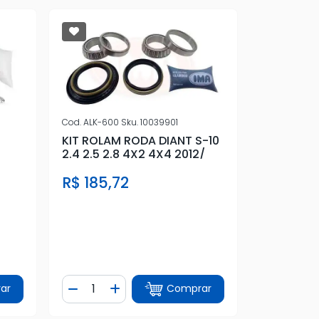
Cod.
ALK-600
Sku.
10039901
KIT ROLAM RODA DIANT S-10
2.4 2.5 2.8 4X2 4X4 2012/
R$ 185,72
Quantidade
ar
Comprar
tidade
Diminuir Quantidade
Adicionar Quantidade