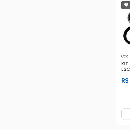
SKF
SNR
SPICER
SPM
Cod.
TAS
KIT
ESC
TIMKEN
R$ 
TRW
VETOR
VTO
Qua
D