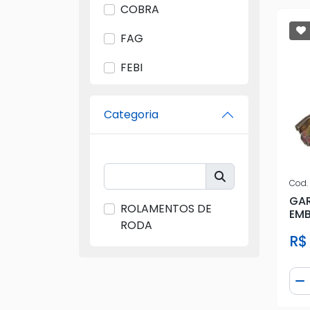
COBRA
FAG
FEBI
FORD
Categoria
FREMAX
GERAL
GIR
Cod.
GA
ROLAMENTOS DE
GM
EMB
RODA
R$
IMA
IMPORTADA
Qua
D
IMPORTADO