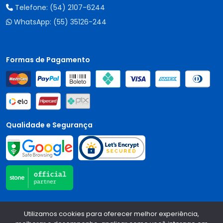
Telefone:
(54) 2107-6244
WhatsApp:
(55) 35126-244
Formas de Pagamento
Qualidade e Segurança
Central Auto Peças - CNPJ:
90.196.999/0001-89
Todos os
Utilizamos cookies para oferecer melhor experiência,
direitos reservados.
2026